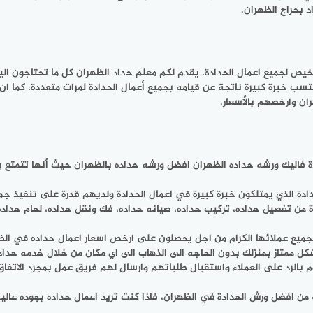
د بحراج الظهران.
ص لجميع اعمال الحدادة، يقدم لكم معلم حداد الظهران كل ما تحتاجون الي
خبرة كبيرة ناتجة عن قيامه بجميع أعمال الحدادة لمرات متعددة، كما ان أ
ان وارخصهم بالأسعار.
دة فاليك ورشه حداده الظهران افضل ورشه حداده بالظهران حيث أنها تتمتع بم
دة الذي يمتلكون خبرة كبيرة في اعمال الحدادة ولديهم قدرة على تنفيذ جميع
من تفصيل حداده، تركيب حداده، صيانه حداده، فك ونقل حداده، لحام حداده و
لجميع عملائها الكرام من اجل يحصلون على ارخص اسعار اعمال حداده في الظ
ل ممتاز بمنزلك بدون الحاجه الى الذهاب الى اي مكان من خلال خدمه حداده
 من افضل ورش الحدادة في الظهران، فاذا كنت تريد اعمال حداده بجوده ع