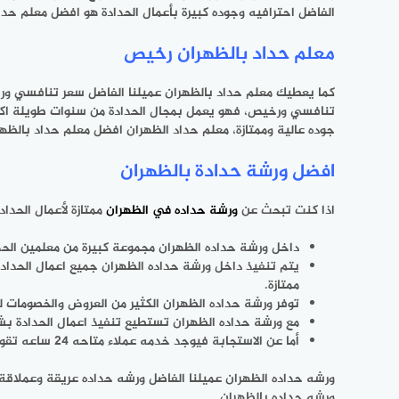
الفاضل احترافيه وجوده كبيرة بأعمال الحدادة هو افضل معلم حدا
‫معلم حداد بالظهران رخيص
كما يعطيك
معلم حداد بالظهران
عميلنا الفاضل سعر تنافسي ورخي
تنافسي ورخيص، فهو يعمل بمجال الحدادة من سنوات طويلة اكتسب 
جوده عالية وممتازة، معلم حداد الظهران افضل معلم حداد بالظهر
افضل ورشة حدادة بالظهران
اذا كنت تبحث عن
ورشة حداده في الظهران
ممتازة لأعمال الحدا
داخل ورشة حداده الظهران مجموعة كبيرة من معلمين الحدا
يتم تنفيذ داخل ورشة حداده الظهران جميع اعمال الحدادة 
ممتازة.
توفر ورشة حداده الظهران الكثير من العروض والخصومات 
مع ورشة حداده الظهران تستطيع تنفيذ اعمال الحدادة بشك
أما عن الاستجابة فيوجد خدمه عملاء متاحه 24 ساعه تقوم بالرد على العملاء واستقبال طلباتهم وارسال لهم فريق عمل بمجرد الاتفاق معهم.
ورشه حداده الظهران عميلنا الفاضل ورشه حداده عريقة وعملاقة
ورشه حداده بالظهران.