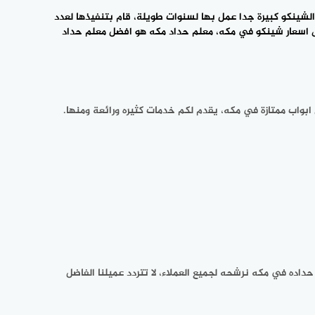
اعمال الشينكو بحاجة الى حداد محترف لكي يقوم بضبطها ‎وتفصيلها وتنفيذها بمهارة كبيرة وخبرة عالية، معلم حداد مكه خبرته في أعمال الشينكو ‎كبيرة جدا عمل بها لسنوات طويلة، قام بتنفيذها لعدد
معلم حداد
جميع المنشآت عميلنا الكريم تستطيع ‎الحصول على خدمه صيانة اقفال لها بجوده عالية وسعر تنافسي فمعلم ‎حداد مكه هو افضل معلم حداده في مكه نرشحه لجميع العملاء، لا تتردد ‎عميلنا الفاضل