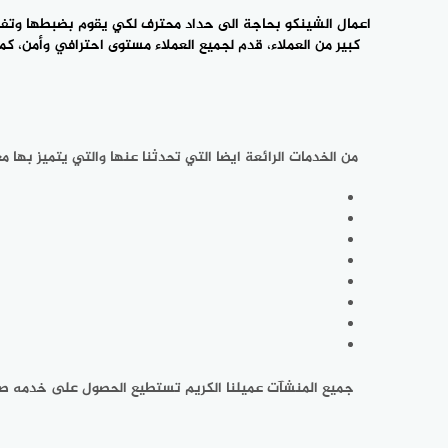
كبير من ‎العملاء، قدم لجميع العملاء مستوى احترافي وأمن، كما يوفر لكم عملائنا الكرام ‎جميع اعمال الشينكو باحترافيه وجوده كبيرة بأرخص اسعار شينكو في ‎مكه، معلم حداد مكه هو افضل
من الخدمات الرائعة ايضا التي ‎تحدثنا عنها والتي يتميز بها معلم حداده اقفال الابواب هو ان يقدم لجميع ‎عملائه الكرام جودة صيانة اقفال ابواب ممتازة في مكه، يقدم لكم خدمات ‎كثيره ورائعة ومنها.