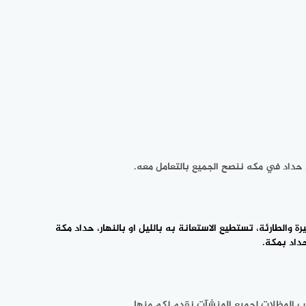
مكه لجميع العملاء احتفظ به عميلنا ‎الفاضل على جوالك فهو متاح 24 ساعه، تستطيع الاستعانة به في ‎الاوقات الخطيرة والطارئة، تستطيع الاستعانة به بالليل او بالنهار، ‎حداد مكة