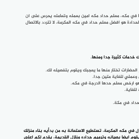
عميلنا الفاضل امامك رقم جوال مباشر ‎لمعلم حداده مكه من أجل تواصلك معه لكي تستطيع الحصول على ‎جميع خدمات الحدادة الذي يقدمها في مكه، معلم حداد مكه امين بعمله ‎وتعامله يحرص على ان
يمنح العميل خدمه حدادة ذات جودة عالية، هو ذات خلق ‎طيب، ذات امانه عالية في العمل، يوفر لجميع العملاء مستوى ممتاز ‎وعالي بأعمال الحدادة هو افضل معلم حداد في مكه المكرمة، لا تتردد ‎بالاتصال
 خدمات كثيرة جدا ومنها.
حداد في مكة.
ل في مكه المكرمة، تستطيع الاستعانة به من بدأيه بناء منزلك
وم ايضا بصيانه وترميم حداده منازل القديمة، يقدم لكم اعلى