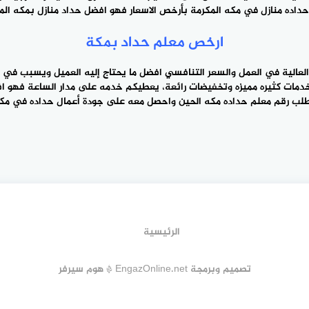
داده منازل في مكه المكرمة بأرخص الاسعار فهو افضل حداد منازل بمكه الم
رقم معلم حداده مكه الحين واحصل معه على ‎جودة أعمال حداده في مكة مميزه.
الرئيسية
تصميم وبرمجة EngazOnline.net * هوم سيرفر