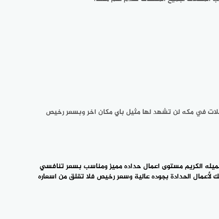
جميع المنشآت التي تحتاج الى تركيب ‎مظلات لها معلم حداد مكه هو اختيارك الأفضل لتركيب المظلات حيث ‎انه يقدم لك جودة تركيب مظلات في مكه لن تشهد لها مثيل باي مكان ‎اخر وبسعر رخيص
مع معلم حداد مكه ‎عميلنا الفاضل سوف تحصل على اعمال حداده ذات جودة ممتازة ‎وعالية للغاية بسعر يناسبك، دائما يحرص على ان ينال عميله الكريم ‎مستوى اعمال حداده مميز ومناسب بسعر تنافسي
ورخيص، يقدم لك ‎تسهيلات كبيرة ومميزات رائعة من خلالها تحصل على جودة صيانة ‎حداده وتركيبها ممتازة، معلم حداد مكه هو افضل خيار لك لأعمال ‎الحدادة بجوده عالية وسعر رخيص فلا تقلق من اسعاره