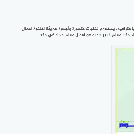
يلنا الفاضل احترافيه وجوده كبيرة جدا في ‎اعمال الحدادة لهذا هو ممتاز ومحترف يقدم اعمال حداده بجميع ‎انواعها باحترافيه، يستخدم تقنيات متطورة وأجهزة حديثة لتنفيذ اعمال