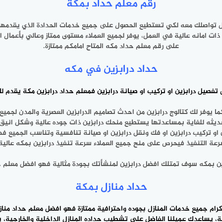
رقم معلم حداد بمكة
على رقم معلم حداد مكه المتاح امامكم ممتازة.
حداد درابزين في ‎مكه
 درابزين او تركيب او صيانة ‎درابزين فمعلم
حداد درابزين مكة
يقدم لك
لية وشكل انيق وعملي ‎للغاية متين جدا.
افسية وتناسب الجميع فهو ارخص معلم حدها ‎الدرجة في مكه.
تنفيذ فيحرص على منح جميع العملاء ‎سرعة تنفيذ درابزين بمكه عالية للغاية.
ين بمكه سوف تمتلك افضل درابزين لمنشأتك بجودة مثالية فهو افضل معلم 
حداد منازل بمكة
رام جميع خدمات المنازل بجوده واحترافية ممتازة فهو افضل معلم حداد مناز
يساعدك عميلنا الفاضل على تشطيب حداده المنازل الداخلية والخارجية، يق