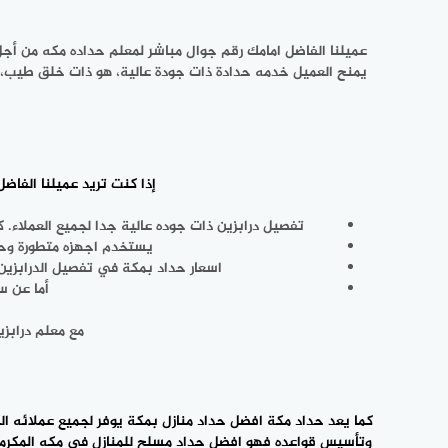
إذا كنت تريد عميلنا الفاضل تفصيل
تفصيل درابزين ‎ذات جوده عالية جدا لجميع العملاء. كما يوفر لك كتالوج درابزين من احدث ‎تصاميم الدرابزين العصرية والمدن لجميع الحضارات تختار منها ما ‎يعجبك ويقوم بتفصيله لك.
يستخدم اجهزه متطورة وحديثه للغاية ‎بمساعدتها يستطيع منحك درابزين ذات جوده عا
اسعار حداد بمكة في تفصيل الدرابزين او تركيب درابزين او فك ‎ونقل درابزين او صيانة تن
أما عن سرعة ال
مع معلم درابز
كما يعد
حداد مكة
افضل حداد منازل بمكة يوفر لجميع عملائه الك
وتأسيس قواعده فهو افضل حداد مسلح للمنازل في مكه المكرمة، 