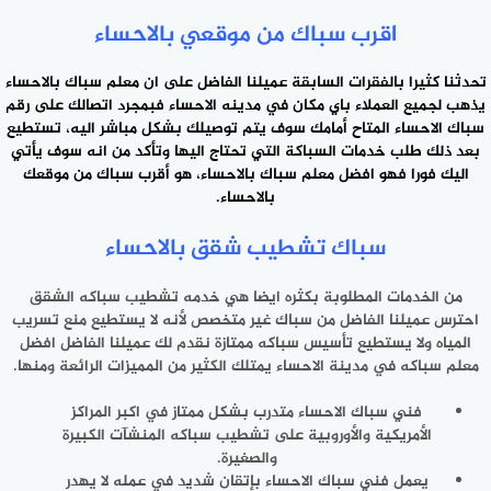
اقرب سباك من موقعي بالاحساء
تحدثنا كثيرا بالفقرات السابقة عميلنا الفاضل على ان معلم سباك بالاحساء
يذهب لجميع العملاء باي مكان في مدينه الاحساء فبمجرد اتصالك على رقم
سباك الاحساء المتاح أمامك سوف يتم توصيلك بشكل مباشر اليه، تستطيع
بعد ذلك طلب خدمات السباكة التي تحتاج اليها وتأكد من انه سوف يأتي
اليك فورا فهو افضل معلم سباك بالاحساء، هو
أقرب سباك من موقعك
بالاحساء.
سباك تشطيب شقق بالاحساء
من الخدمات المطلوبة بكثره ايضا هي خدمه تشطيب سباكه الشقق
احترس عميلنا الفاضل من سباك غير متخصص لأنه لا يستطيع منع تسريب
المياه ولا يستطيع تأسيس سباكه ممتازة نقدم لك عميلنا الفاضل افضل
معلم سباكه في مدينة الاحساء يمتلك الكثير من المميزات الرائعة ومنها.
فني سباك الاحساء متدرب بشكل ممتاز في اكبر المراكز
الأمريكية والأوروبية على تشطيب سباكه المنشآت الكبيرة
والصغيرة.
يعمل فني سباك الاحساء بإتقان شديد في عمله لا يهدر