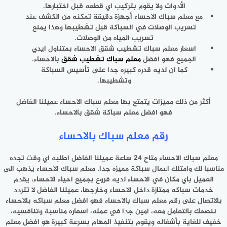
الأدوات ولا يقوم بتركيب اي قطعه قبل اختبارها.
مع معلم سباك الاحساء أجهزة دقيقة تمكنه من الكشف عند
تسريب الوصلات في السباكة قبل تشطيبها وهذا يمنع
تسريب المياه من الوصلات.
اسعار معلم سباك تشطيب شقق الاحساء بمتناول ايدي
الجميع فهو افضل
معلم سباك تشطيب شقق
بالاحساء.
كما ان لديه قدره كبيره جدا على تأسيس السباكة
وتشطيبها.
أكثر من ذلك مميزات يتمتع بها معلم سباك الاحساء عميلنا الفاضل
فهو افضل معلم سباكة شقق بالاحساء.
رقم معلم سباك بالاحساء
معلم سباك الاحساء متاح 24 ساعة عميلنا الفاضل اطلبه اي وقت تجده
مناسبا لك وامتلك اعمال سباكة مميزه جدا، معلم سباك الاحساء يذهب الى
العميل باي مكان في الاحساء لديه فروع بجميع احياء الاحساء، يقدم
خدمات سباكه ممتازة داخل الاحساء وخارجها، عميلنا الفاضل لا تتردد
بالاتصال على رقم معلم سباك بالاحساء فهو افضل معلم سباكه بالاحساء
ننصحك بالتعامل معه، امين جدا في عمله، اسعاره مناسبة وتنافسيه،
خفيف للغاية بأشغاله ويقوم بتنفيذ المهام بسرعة كبيرة هو افضل معلم