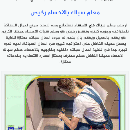
معلم سباك بالاحساء رخيص
ارخص معلم
سباك في الاحساء
تستطيع معه تنفيذ جميع اعمال السباكة
باحترافيه وجوده كبيره وبسعر رخيص هو معلم سباك الاحساء عميلنا الكريم
هو يهتم بالعميل ويهتم بان يقدم له جوده اعمال سباكه ممتازة للغاية،
يحصل عميله الفاضل على احترافيه كبيره في اعمال السباكة، لديه قدره
كبيره جدا في تنفيذ اعمال سباكه داخليه وخارجيه بالاحساء، معلم سباك
الاحساء عميلنا الفاضل معلم محترف وممتاز اسعاره اقتصاديه وخدماته
ممتازة.