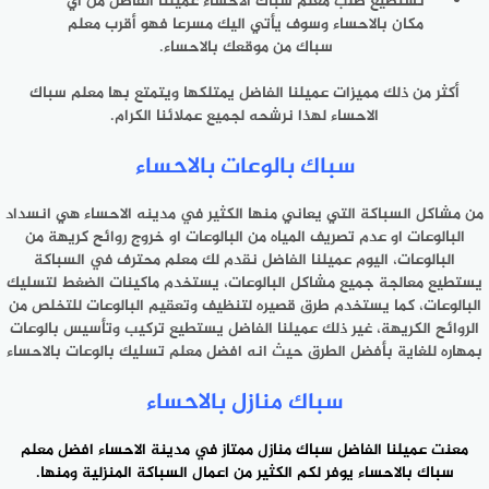
تستطيع طلب معلم سباك الاحساء عميلنا الفاضل من أي
مكان بالاحساء وسوف يأتي اليك مسرعا فهو أقرب معلم
سباك من موقعك بالاحساء.
أكثر من ذلك مميزات عميلنا الفاضل يمتلكها ويتمتع بها معلم سباك
الاحساء لهذا نرشحه لجميع عملائنا الكرام.
سباك بالوعات بالاحساء
من مشاكل السباكة التي يعاني منها الكثير في مدينه الاحساء هي انسداد
البالوعات او عدم تصريف المياه من البالوعات او خروج روائح كريهة من
البالوعات، اليوم عميلنا الفاضل نقدم لك معلم محترف في السباكة
يستطيع معالجة جميع مشاكل البالوعات، يستخدم ماكينات الضغط لتسليك
البالوعات، كما يستخدم طرق قصيره لتنظيف وتعقيم البالوعات للتخلص من
الروائح الكريهة، غير ذلك عميلنا الفاضل يستطيع تركيب وتأسيس بالوعات
بمهاره للغاية بأفضل الطرق حيث انه افضل معلم تسليك بالوعات بالاحساء
سباك منازل بالاحساء
معنت عميلنا الفاضل سباك منازل ممتاز في مدينة الاحساء افضل معلم
سباك بالاحساء
يوفر لكم الكثير من اعمال السباكة المنزلية ومنها.