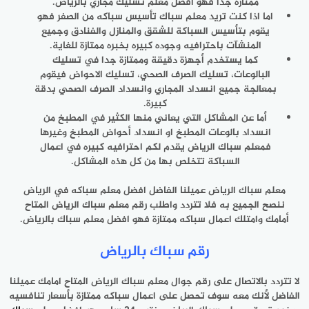
ممتازة جدا فهو افضل معلم تسليك مجاري بالرياض.
اما اذا كنت تريد معلم سباك تأسيس سباكه من الصفر فهو
يقوم بتأسيس السباكة للشقق والمنازل والفنادق وجميع
المنشآت باحترافيه وجوده كبيره بخبره ممتازة للغاية.
كما يستخدم أجهزة دقيقة وممتازة جدا في تسليك
البالوعات، تسليك الصرف الصحي، تسليك الاحواض فيقوم
بمعالجة جميع انسداد المجاري وانسداد الصرف الصحي بدقة
كبيرة.
أما عن المشاكل التي يعاني منها الكثير في المطبخ من
انسداد بالوعات المطبخ او انسداد أحواض المطبخ وغيرها
فمعلم سباك الرياض يقدم لكم احترافيه كبيره في اعمال
السباكة تتخلص بها من كل هذه المشاكل.
معلم سباك الرياض عميلنا الفاضل افضل معلم سباكه في الرياض
ننصح الجميع به فلا تتردد واطلب رقم معلم سباك الرياض المتاح
أمامك وامتلك اعمال سباكه ممتازة فهو افضل معلم سباك بالرياض.
رقم سباك بالرياض
لا تتردد بالاتصال على رقم جوال معلم سباك الرياض المتاح امامك عميلنا
الفاضل لأنك معه سوف تحصل على اعمال سباكه ممتازة بأسعار تنافسيه