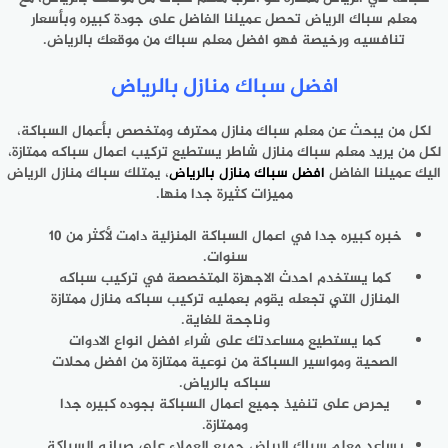
معلم سباك الرياض تحصل عميلنا الفاضل على جودة كبيره وبأسعار
تنافسيه ورخيصة فهو افضل معلم سباك من موقعك بالرياض.
افضل سباك منازل بالرياض
لكل من يبحث عن معلم سباك منازل محترف ومتخصص بأعمال السباكة،
لكل من يريد معلم سباك منازل شاطر يستطيع تركيب اعمال سباكه ممتازة،
اليك عميلنا الفاضل
افضل سباك منازل بالرياض
، يمتلك سباك منازل الرياض
مميزات كثيرة جدا منها.
خبره كبيره جدا في اعمال السباكة المنزلية دامت لأكثر من 10
سنوات.
كما يستخدم احدث الاجهزة المتخصصة في تركيب سباكه
المنازل التي تجعله يقوم بعمليه تركيب سباكه منازل ممتازة
وناجحة للغاية.
كما يستطيع مساعدتك على شراء افضل انواع الادوات
الصحية ومواسير السباكة من نوعية ممتازة من افضل محلات
سباكه بالرياض.
يحرص على تنفيذ جميع اعمال السباكة بجوده كبيره جدا
وممتازة.
يساعد معلم سباك الرياض جميع العملاء على صيانه السباكة