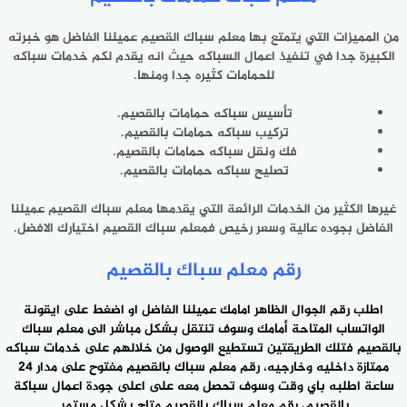
من المميزات التي ‎يتمتع بها معلم سباك القصيم عميلنا الفاضل هو خبرته
الكبيرة جدا في ‎تنفيذ اعمال السباكه حيث انه يقدم لكم خدمات سباكه
للحمامات كثيره ‎جدا ومنها.
تأسيس سباكه حمامات بالقصيم.
تركيب سباكه حمامات ‎بالقصيم.
فك ونقل سباكه حمامات بالقصيم.
تصليح سباكه حمامات ‎بالقصيم.
غيرها الكثير من الخدمات الرائعة التي يقدمها معلم سباك القصيم عميلنا
الفاضل ‎بجوده عالية وسعر رخيص فمعلم سباك القصيم اختيارك الافضل.
رقم معلم سباك بالقصيم
اطلب رقم الجوال الظاهر امامك عميلنا ‎الفاضل او اضغط على ايقونة
الواتساب المتاحة أمامك وسوف تنتقل ‎بشكل مباشر الى معلم سباك
بالقصيم فتلك الطريقتين تستطيع الوصول ‎من خلالهم على خدمات سباكه
ممتازة داخليه وخارجيه، رقم معلم سباك بالقصيم مفتوح على مدار 24
ساعة اطلبه باي وقت وسوف تحصل معه على اعلى جودة اعمال سباكة
بالقصيم، رقم معلم
سباك بالقصيم
متاح بشكل مستمر.