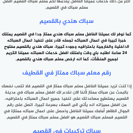
أكثر من ‎ذلك خدمات عميلنا الفاضل يقدمها لكم معلم سباك القصيم افضل
سباك هندي بالقصيم
كما نوفر لك عميلنا الفاضل
معلم سباك هندي ممتاز
جدا في القصيم يمتلك
خبرة كبيرة في اعمال ‎السباكه تجعله قادر على تنفيذ اعمال السباكه
الداخلية والخارجية ‎باحترافيه وجوده كبيرة، سباك هندي بالقصيم مفتوح
24 ساعة اطلبه ‎باي وقت وامتلك افضل خدمات السباكه عميلنا الكريم
لجميع المنشآت، ‎كما انه ارخص معلم سباك هندي بالقصيم.
رقم معلم سباك ممتاز في ‎القطيف
إذا كنت تريد عميلنا الفاضل معلم سباك ممتاز في القصيم فلا ‎تتعب نفسك
بالبحث عن سباك ممتاز لأننا الان نقدم لك افضل معلم ‎سباك في مدينة
القصيم يستطيع مساعدتك على تنفيذ جميع اعمال ‎السباكه باحترافيه،
من افضل مميزاته انه يأتي الى العملاء بسرعة كبيرة، ‎اتصل على رقم
الجوال الظاهر أمامك عميلنا الفاضل واحصل على اعمال ‎سباكه ممتازة في
القصيم فمعلم سباك القصيم هو افضل معلم سباك ‎ممتاز في القصيم.
سباك تركيبات في القصيم