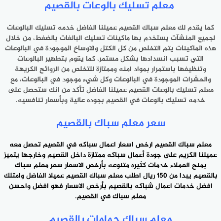
معلم تسليك بالوعات بالقصيم
كما يقدم لك معلم سباك القصيم عميلنا الفاضل خدمه تسليك البالوعات
لجميع المنشآت يستخدم بها ماكينات تسليك البالغات بالضغط، من خلال
هذه الماكينات يتم التخلص من كل الكتل والاوساخ الموجودة في البالوعات
التي تسبب انسدادها بشكل مستمر، كما يقوم بتطهير البالوعات
وتنظيفها باستمرار بمواد امنه وممتازة للتخلص من الروائح الكريهة
والحشرات الموجودة في البالوعات وكل شيء موجود في البالوعات، مع
معلم تسليك بالوعات القصيم عميلنا الفاضل تأكد من انك ستحصل على
خدمه تسليك بالوعات في القصيم بجوده عالية وبأسعار تنافسيه.
سعر معلم سباك بالقصيم
معلم سباك القصيم ارخص
اسعار اعمال سباكه
في القصيم تحصل معه
عميلنا الكريم على جودة أعمال سباكه ممتازة داخل القصيم وخارجها يتميز
بمنح العملاء خدمات كثيره متنوعه بأرخص الاسعار سعر معلم سباك
بالقصيم يبدا من 150 ريال اطلب معلم سباك القصيم عميلا الفاضل وامتلك
افضل خدمات اعمال شباكه بالقصيم بأرخص الاسعار فهو افضل واحسن
معلم سباك في القصيم.
معلم سباك حمامات بالقصيم