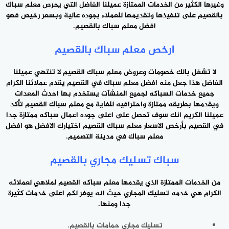
وغيرها الكثير من ‎الخدمات الممتازة عميلنا الفاضل التي يحرص معلم
سباك
بالقصيم
على ‎تنفيذها وتقديمها للعملاء بجوده عالية وبسعر رخيص فهو
افضل معلم ‎سباك بالقصيم.
ارخص معلم سباك بالقصيم
لا تشغل بالك خصومات وعروض معلم ‎سباك القصيم لا تنتهي عميلنا
الفاضل هذا جعل منه افضل معلم سباك ‎في القصيم يقدم عملائنا الكرام
جميع خدمات السباكه لجميع المنشآت يستخدم بها احدث المعدات
ويقدمها بطريقه ممتازة واحترافيه للغاية مع معلم سباك القصيم تأكد
عميلنا الكريم انك سوف تحصل على اعلى جوده
اعمال سباكه ممتازة جدا
في القصيم بأرخص الاسعار معلم سباك القصيم اختيارك الافضل هو افضل
معلم سباك في مدينة التصميم.
سباك تسليك مجاري بالقصيم
من الخدمات الممتازة الذي يقدمها
معلم سباكه
القصيم لملاهي لعملائه
الكرام هي خدمه تسليك المجاري حيث انه يوفر لكم اعلى خدمات كثيرة
جدا ومنها.
تسليك مجاري حمامات بالقصيم.