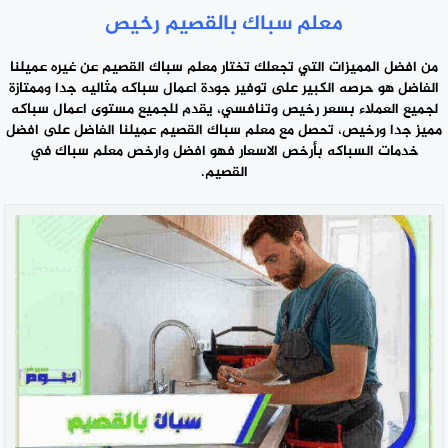
معلم سباك بالقصيم رخيص
من ‎افضل المميزات التي تجعلك تختار معلم سباك القصيم عن غيره عميلنا
‎الفاضل هو حرصه الكبير على توفير جودة اعمال سباكه مثاليه جدا ‎وممتازة
لجميع العملاء بسعر رخيص وتنافسي، يقدم للجميع مستوى ‎اعمال سباكه
مميز جدا ورخيص، تحصل مع معلم سباك القصيم عميلنا ‎الفاضل على افضل
خدمات السباكه بأرخص الاسعار
فهو افضل وارخص ‎معلم سباك في
القصيم.