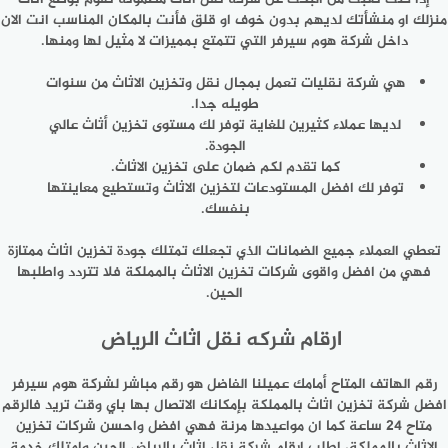
منزلك او منشأتك لديهم بدون خوف او قلق فأنت بالمكان المناسب انت الان
داخل شركة هوم سيرفر التي تتمتع بمميزات لا مثيل لها ومنها.
هي شركة نقليات تعمل بمجال نقل وتخزين الاثاث من سنوات
طويله جدا.
لديها عملاء كثيرين للغاية توفر لك مستوى تخزين أثاث عالي
الجودة.
كما تقدم لكم ضمان على تخزين الاثاث.
توفر لك افضل المستودعات لتخزين الاثاث وتستطيع معاينتها
بنفسك.
تعطي العملاء جميع الضمانات الذي تجعلك تمتلك جودة تخزين اثاث ممتازة
فهي من افضل واقوى شركات تخزين الاثاث بالمملكة فلا تتردد واطلبها
الحين.
ارقام شركه نقل اثاث الرياض
رقم الهاتف المتاح أمامك عميلنا الفاضل هو رقم مباشر لشركة هوم سيرفر
افضل شركة تخزين اثاث بالمملكة بإمكانك الاتصال بها باي وقت تريد فالرقم
متاح 24 ساعة كما ان مواعيدها مرنة فهي افضل واحسن شركات تخزين
الاثاث بالمملكة، اطلب ارقام شركة نقل اثاث بالرياض الحين وامتلك خدمة