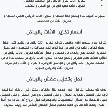
تخزين اثاث شرق الرياض مع التركيب والنقل.
تخزين اثاث غرب الرياض مع النقل والتركيب.
مميزات كثيرة جدا يتمتع بها مستودع تخزين اثاث الرياض افضل مستودع
تخزين اثاث من المملكة.
أسعار تخزين الاثاث بالرياض
شركة هوم سيرفر اقوى وافضل شركه تخزين اثاث بالرياض تقدم لكم افضل
اسعار تخزين اثاث في الرياض كما توفر لكم مميزات لن تشهدون لها مثيل
بتخزين الاثاث، هي واحده من احسن وافضل شركات تخزين الاثاث بالرياض،
اطلب شركة هوم سيرفر وتمتع بخدمة تخزين اثاث بالرياض ممتازه جدا بأقل
تكلفة تخزين اثاث بالرياض وضواحي الرياض، لا تتردد واطلب رقم شركة
تخزين اثاث بالرياض الحين.
نقل وتخزين عفش بالرياض
نوفر لك عميلنا الفاضل اقوى خدمه نقل وتخزين عفش في الرياض اذا كنت
تريد نقل العفش لتجديد المنزل او نقل العفش لدواعي السفر او نقل العفش
لحين الانتهاء من اعمال التشطيبات والديكورات قبل الزواج كن متأكد من أننا
سندا وعونا لك فناتي اليك ونقوم بنقل العفش الخاص بك ويتم تخزينه