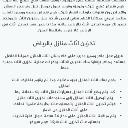
بالفقرات السابقة تعرفنا على المميزات والمواصفات التي تتمتع بها شركة
هوم سيرفر فهي شركه متميزة وقويه تعمل بمجال نقل وتوصيل العفش
والاغراض من سنوات طويله، اسعار شركه هوم سيرفر رخيصة ومميزه للغاية
متاحة لجميع عملائنا الكرام فهي ارخص شركة نقل وتخزين اثاث بالمملكة
تقدم لك جودة تخزين اثاث بالرياض عالية جدا بارخص سعر تخزين اثاث في
الرياض فلا تتردد واطلبها الحين.
تخزين اثاث منازل بالرياض
فريق عمل ماهر ومميز مدرب على فك ونقل اثاث المنازل عميلنا الفاضل
مستعد وجاهز بإشارة منك لتخزين الاثاث يوفر لك عملية تخزين اثاث ممتازة
منها.
يقوم بفك اثاث المنازل بجوده عالية جدا ثم يقوم بتغليف اثاث
المنازل.
كما يتم وضع أثاث المنازل بسيارات نقل اثاث بالاستعانة بها.
يتم توصيل اثاث المنازل إلى مستودعات تخزين اثاث منازل.
فيتم تخزين اثاث المنازل بالمستودعات بطريقة علمية تحافظ
على أثاث المنازل من الدمار.
يتم مراقبة اثاث المنازل على مدار 24 ساعة طوال فترة تخزينه
بمستودعات تخزين اثاث شركة هوم سيرفر.