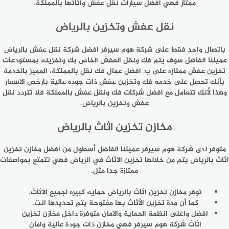
ممتاز فهي افضل سيارات نقل عفش واثاثها بالمملكة.
نقل عفش وتخزين بالرياض
باتصال واحد فقط على شركة هوم سيرفر افضل شركة نقل عفش بالرياض
عميلنا الفاضل سوف يتم فك ونقل العفش الخاص بك وتخزينه بمستودعات
تخزين عفش ممتازه على يد افضل عمال فك نقل بالمملكة، المميز بالخدمة
بأنك تحصل على خدمه فك وتخزين عفش ذات جوده عالية بارخص الاسعار
وهذا لأنك تتعامل مع افضل شركات فك ونقل عفش بالمملكة فلا تتردد نقل
عفش وتخزين بالرياض.
مخازن تخزين اثاث بالرياض
متوفر لدى شركة هوم سيرفر عميلنا الفاضل أسطول من افضل مخازن تخزين
اثاث بالرياض يتم من خلالها تخزين الاثاث في الرياض فهي تتمتع بمواصفات
ممتازة جدا مثل.
توفر مخازن تخزين اثاث بالرياض حمايه كبيره لجميع الاثاث.
كما أن مدة تخزين الأثاث بها مفتوحة يتم تحديدها انت.
افضل واعلى انظمة الحماية والامان متوفرة داخل مخازن تخزين
اثاث شركة هوم سيرفر فهي مخازن ذات جودة عالية وامان