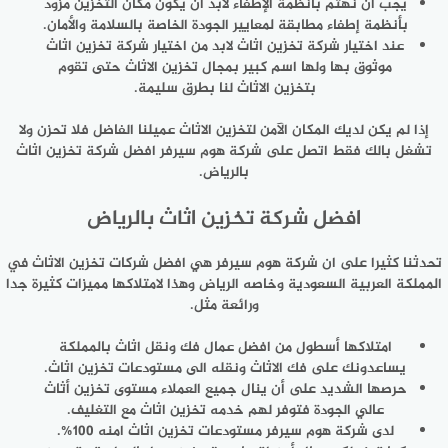
يجب أن نهتم بأنظمة الإطفاء لابد ان يكون مكان التخزين مزود
بأنظمة إطفاء مطابقة لمعايير الجودة الخاصة بالسلامة والأمان.
عند اختيار شركة تخزين اثاث لابد من اختيار شركة تخزين اثاث
موثوق بها ولها اسم كبير بمجال تخزين الاثاث حتى تقوم
بتخزين الاثاث لنا بطرق سليمة.
إذا لم يكن لديك المكان الآمن لتخزين الاثاث عميلنا الفاضل فلا تحزن ولا
تشغل بالك فقط اتصل على شركة هوم سيرفر افضل شركة تخزين اثاث
بالرياض.
افضل شركة تخزين اثاث بالرياض
تحدثنا كثيرا على ان شركة هوم سيرفر هي افضل شركات تخزين الاثاث في
المملكة العربية السعودية وخاصه الرياض وهذا لامتلاكها مميزات كثيرة جدا
ورائعة مثل.
امتلاكها أسطول من افضل عمال فك ونقل اثاث بالمملكة
يساعدونك على فك الاثاث ونقله الى مستودعات تخزين اثاث.
حرصها الشديد على أن ينال جميع العملاء مستوى تخزين أثاث
عالي الجودة فتوفر لهم خدمه تخزين اثاث مع التغليف.
لدى شركة هوم سيرفر مستودعات تخزين اثاث امنه 100%.