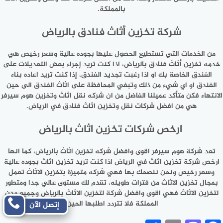
بالمملكة.
شركة تخزين أثاث فنادق بالرياض
من الخدمات التي تستطيع الحصول عليها بجوده عالية وسعر رخيص هي
خدمه تخزين أثاث فنادق بالرياض، اذا كنت تريد إجراء بعض التعديلات على
الفندق الخاصة بك او اذا رغبت تجديد الفندق، إذا كنت تريد اعاده بناء
الفندق او اي شيء من ذلك وتبغي المحافظة على اثاث الفندق الى حين
الانتهاء فكن متأكد عميلنا الفاضل من ان شركه نقل اثاث وتخزين هوم سيرفر
هي من افضل شركات نقل وتخزين اثاث فنادق في الرياض.
ارخص شركات تخزين اثاث بالرياض
تعد شركة هوم سيرفر اقوى وافضل شركه تخزين اثاث بالرياض، كما انها
ارخص شركة تخزين اثاث في الرياض اذا كنت تريد تخزين اثاث بجوده عالية
وسعر رخيص ونحن ننصحك بها فهي شركه متميزة بتخزين الاثاث تعمل
بمجال تخزين الاثاث من فترات طويله، تقدم لك مستوى عالي جدا ومتطور
لتخزين الاثاث فهي اقوى وافضل شركة لتخزين الاثاث بالرياض وجميع مدن
المملكة فلا تتردد اطلبها الحين.
إتصل الآن