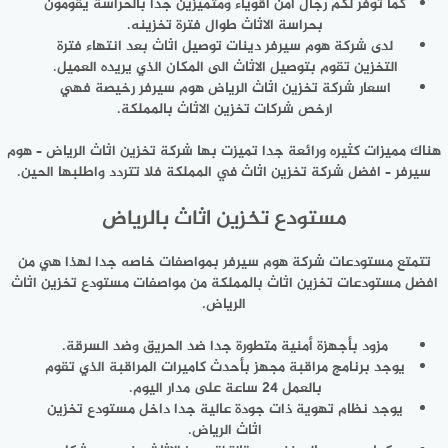
كما توفر لكم رجال أمن اقوياء ومتميزين جدا بالحراسة يقومون
بحراسة الاثاث طوال فترة تخزينه.
لدى شركة هوم سيرفر دينات توصيل اثاث بعد انتهاء فترة
التخزين تقوم بتوصيل الاثاث الى المكان الذي يريده العميل.
اسعار شركة تخزين اثاث الرياض هوم سيرفر رخيصة فهي
ارخص شركات تخزين الاثاث بالمملكة.
هناك مميزات كثيره ورائعة جدا تميزت بها شركة تخزين اثاث الرياض – هوم
سيرفر – افضل شركة تخزين اثاث في المملكة فلا تتردد واطلبها الحين.
مستودع تخزين اثاث بالرياض
تتمتع مستودعات شركة هوم سيرفر بمواصفات خاصه جدا لهذا هي من
افضل مستودعات تخزين اثاث بالمملكة من مواصفات مستودع تخزين اثاث
الرياض.
مزود بأجهزة أمنية متطورة جدا ضد الحريق وضد السرقة.
يوجد برنامج مراقبة مجهز بأحدث كاميرات المراقبة الذي تقوم
بالعمل 24 ساعة على مدار اليوم.
يوجد نظام تهوية ذات جودة عالية جدا داخل مستودع تخزين
اثاث الرياض.