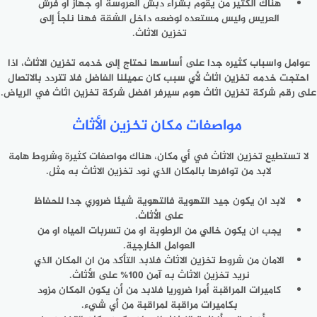
هناك الكثير من يقوم بشراء دبش العروسة او جهاز او فرش
العريس وليس مستعده لوضعه داخل الشقة فهنا نلجأ إلى
تخزين الاثاث.
عوامل واسباب كثيره جدا على أساسها نحتاج إلى خدمه تخزين الاثاث، اذا
احتجت خدمه تخزين اثاث لأي سبب كان عميلنا الفاضل فلا تتردد بالاتصال
على رقم شركة تخزين اثاث هوم سيرفر افضل شركة تخزين اثاث في الرياض.
مواصفات مكان تخزين الأثاث
لا تستطيع تخزين الاثاث في أي مكان، هناك مواصفات كثيرة وشروط هامة
لابد من توافرها بالمكان الذي نود تخزين الاثاث به مثل.
لابد ان يكون جيد التهوية فالتهوية شيئا ضروري جدا للحفاظ
على الأثاث.
يجب ان يكون خالي من الرطوبة او من تسربات المياه او من
العوامل الخارجية.
الامان من شروط تخزين الاثاث فلابد التأكد من ان المكان الذي
نريد تخزين الاثاث به آمن 100% على الأثاث.
كاميرات المراقبة أمرا ضروريا فلابد من أن يكون المكان مزود
بكاميرات مراقبة لمراقبة من أي شيء.