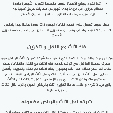
كما نقوم بوضع الأجهزة بغرف مخصصة لتخزين الأجهزة مزودة
بنظام حراري أمن مزودة بعدد كبير من طفايات حريق كثيرة جدا.
ايضا مزودة بفتحات التهوية مناسبة لتخزين الأجهزة.
معنا سوف تحصل على خدمه تخزين اجهزه ذات جودة عالية جدا بارخص
الاسعار فلا تتردد واطلب رقم شركة تخزين اثاث الرياض واحجز خدمة تخزين
الأجهزة.
فك اثاث مع النقل والتخزين
من المميزات والخدمات الرائعة الذي تنفرد بها شركة تخزين اثاث الرياض هوم
سيرفر عميلنا الفاضل هي توفير خدمه فك الاثاث مع النقل والتخزين حيث
تقدم لك امهر عماله فك اثاث يقومون بفك الاثاث ثم نقله وتخزينه بأفضل
مخازن نقل اثاث بالرياض، مع شركة فك ونقل اثاث الرياض سوف تتمتع
بمستوى فك ونقل اثاث عالي وممتاز فنحن افضل شركات نقل الاثاث
بالرياض، لا تتردد واطلب خدمة تخزين اثاث بالرياض الحين واترك نقل الاثاث
وتخزينه علينا.
شركه نقل اثاث بالرياض مضمونه
إذا كنت تعبت من البحث عن شركة نقل اثاث مضمونه تقوم بوضع أثاث