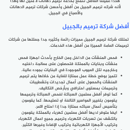
هكذا عميلنا الفاضل تتمتع بخدمه ترميم دهانات لا مثيل لها وهذا
لأنه شركه ترميم الجبيل من أفضل وأحسن شركات ترميم الدهانات
والأصباغ في الجبيل.
أفضل شركة ترميم بالجبيل
تمتلك شركة ترميم الجبيل مميزات رائعة وكثيره جدا جعلتها من شركات
ترميمات العامة المميزة من أفضل هذه الخدمات.
فحص المنشآت من الداخل ومن الخارج بأحدث اجهزة فحص
منشآت وبنايات بالمملكة فتحصلون على معالجة داخليه
وخارجيه لكل العيوب الموجودة في البنايات بجوده عالية.
تتميز بوضع خطة عمل ممتازة للغاية من خلالها يتم ترميم
المنشآت والحصول على أعمال تجديدات وتشطيبات
وترميمات بمستوى احترافي وبأرخص التكاليف.
كما توفر أفضل معلمين السباكة لفحص السباكة وترميمها
يقومون بتغيير المواسير التالفة او تصليحها، كما يقومون
بتأسيس أعمال سباكه ممتازة جدا إذا احتاج الامر.
ايضا متوفر لديها أفضل معلمين كهرباء بالمملكة يقومون
بالكشف عن تسربات الكهرباء وترميم جميع اعمال الكهرباء
وتركيب الأجهزة الكهربائية وتركيب الإضاءة وغيرها الكثير.