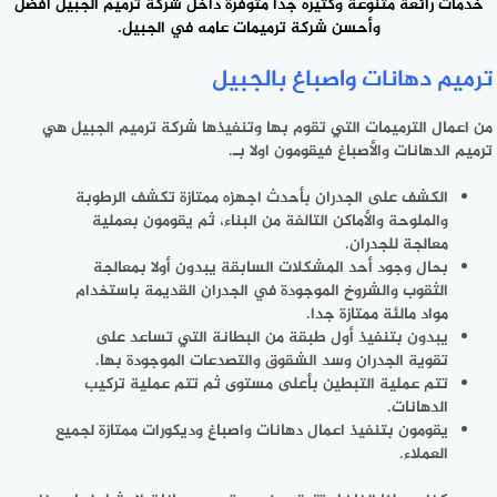
خدمات رائعة متنوعة وكثيره جدا متوفرة داخل شركة ترميم الجبيل أفضل
وأحسن
شركة ترميمات عامه
في الجبيل.
ترميم دهانات واصباغ بالجبيل
من اعمال الترميمات التي تقوم بها وتنفيذها شركة ترميم الجبيل هي
ترميم الدهانات والأصباغ فيقومون اولا بـ.
الكشف على الجدران بأحدث اجهزه ممتازة تكشف الرطوبة
والملوحة والأماكن التالفة من البناء، ثم يقومون بعملية
معالجة للجدران.
بحال وجود أحد المشكلات السابقة يبدون أولا بمعالجة
الثقوب والشروخ الموجودة في الجدران القديمة باستخدام
مواد مالئة ممتازة جدا.
يبدون بتنفيذ أول طبقة من البطانة التي تساعد على
تقوية الجدران وسد الشقوق والتصدعات الموجودة بها.
تتم عملية التبطين بأعلى مستوى ثم تتم عملية تركيب
الدهانات.
يقومون بتنفيذ اعمال دهانات واصباغ وديكورات ممتازة لجميع
العملاء.