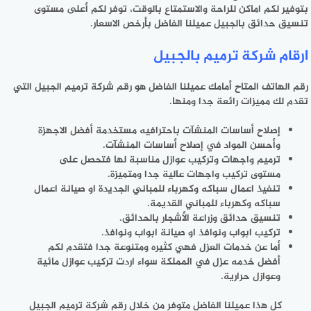
بتوفير لكم اماكن للراحة والاستمتاع بالوقت، توفر لكم أعلى مستوى
تنسيق حدائق بالجبيل عميلنا الفاضل بأرخص الاسعار.
ارقام شركة ترميم بالجبيل
رقم الهاتف المتاح أمامك عميلنا الفاضل هو رقم شركة ترميم الجبيل التي
تقدم لك مميزات رائعة جدا ومنها.
إصلاح أساسات المنشآت باحترافيه مستخدمة أفضل الاجهزة
وأحسن المواد في إصلاح أساسات المنشآت.
ترميم واجهات وتركيب عوازل مناسبة لها فتحصل على
مستوى تركيب واجهات عالية جدا ومتميزة.
تنفيذ اعمال سباكه وكهرباء للمباني الجديدة او صيانة اعمال
سباكه وكهرباء للمباني القديمة.
تنسيق حدائق وزراعة الأشجار بالحدائق.
تركيب ابواب ونوافذ او صيانة ابواب ونوافذ.
أما عن خدمات العزل فهي كثيره ومتنوعة جدا فتقدم لكم
أفضل خدمه عزل في المملكة سواء اردت تركيب عوازل مائية
وعوازل حرارية.
كل هذا عميلنا الفاضل متوفر من خلال رقم شركة ترميم الجبيل