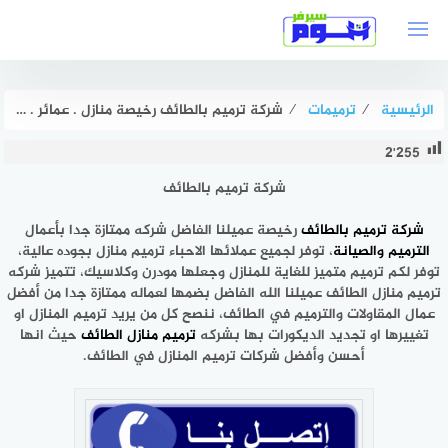
لتجاوز
لى
لمحتوى
الرئيسية
⁄
ترميمات
⁄
شركة ترميم بالطائف رخيصة منازل . عمائر . فلل بخصم 51% هوم سيرفر
2٬255
شركة ترميم بالطائف
شركة ترميم بالطائف
رخيصة
عميلنا الفاضل شركه ممتازة جدا بأعمال
الترميم والصيانة
، توفر لجميع عملائها الاحباء ترميم منازل بجوده عالية،
توفر لكم ترميم متميز للغاية للمنازل وجعلها مودرن وكلاسيك، تتميز شركه
ترميم منازل الطائف عميلنا الله الفاضل بضمها لعماله ممتازة جدا من أفضل
عمال المقاولات والترميم في الطائف، ننصح كل من يريد ترميم المنازل او
تغييرها او تجديد الديكورات بها بشركه
ترميم منازل الطائف
حيث انها
أحسن وأفضل شركات ترميم المنازل في الطائف.