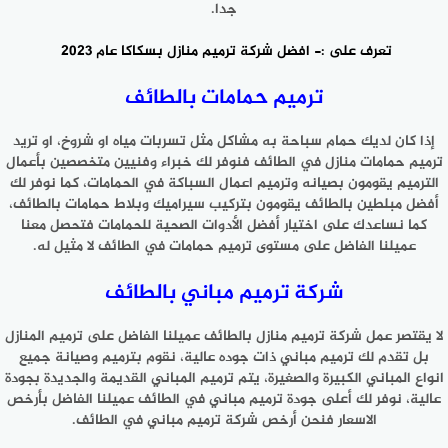
جدا.
تعرف على :-
افضل شركة ترميم منازل بسكاكا عام 2023
ترميم حمامات بالطائف
إذا كان لديك حمام سباحة به مشاكل مثل تسربات مياه او شروخ، او تريد
ترميم حمامات منازل في الطائف فنوفر لك خبراء وفنيين متخصصين بأعمال
الترميم يقومون بصيانه وترميم اعمال السباكة في الحمامات، كما نوفر لك
أفضل مبلطين بالطائف يقومون بتركيب سيراميك وبلاط حمامات بالطائف،
كما نساعدك على اختيار أفضل الأدوات الصحية للحمامات فتحصل معنا
عميلنا الفاضل على مستوى ترميم حمامات في الطائف لا مثيل له.
شركة ترميم مباني بالطائف
لا يقتصر عمل شركة ترميم منازل بالطائف عميلنا الفاضل على ترميم المنازل
بل تقدم لك ترميم مباني ذات جوده عالية، نقوم بترميم وصيانة جميع
انواع المباني الكبيرة والصغيرة، يتم ترميم المباني القديمة والجديدة بجودة
عالية، نوفر لك أعلى جودة ترميم مباني في الطائف عميلنا الفاضل بأرخص
الاسعار فنحن أرخص شركة ترميم مباني في الطائف.