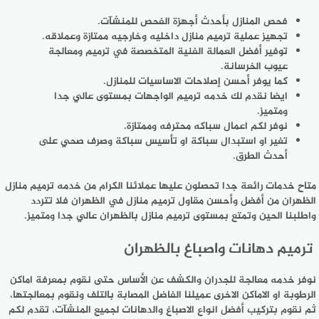
فحص المنازل بأحدث أجهزة الفحص للمنشآت.
تجهيز عملية ترميم منازل داخليه وخارجيه ممتازة وعملاقه.
توفير أفضل العمالة الفنية المتخصصة في ترميم ومعالجة
عيوب الخرسانة.
كما يوفر أحسن إصلاحات الاساسيات للمنازل.
ايضا نقدم لك خدمه ترميم الواجهات بمستوى عالي جدا
ومتميز.
نوفر لكم اعمال سباكه محترفه وممتازة.
تغير او استبدال سباكة او تأسيس سباكة وصرف صحي على
أحدث الطرق.
متاح خدمات رائعة جدا تحصلون عليها عملائنا الكرام من خدمه ترميم منازل
الظهران من أفضل وأحسن مقاول ترميم منازل في الظهران فلا تتردد
واطلبنا الحين وتمتع بمستوى ترميم منازل بالظهران عالي جدا ومتميز.
ترميم دهانات واصباغ بالظهران
نوفر خدمه معالجة للجدران والكشف عن الأساس حتى نقوم بمعرفة اماكن
الرطوبة او الاماكن الاخرى عميلنا الفاضل المصابة بالتلف ونقوم بمعالجتها،
ثم نقوم بتركيب أفضل انواع الاصباغ والدهانات لجميع المنشآت، تقدم لكم