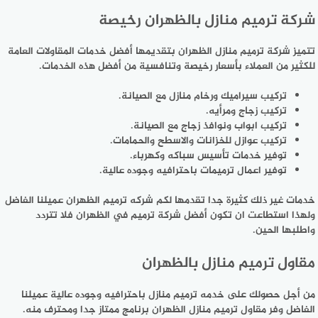
شركة ترميم منازل بالظهران رخيصة
تتميز شركة ترميم منازل الظهران بتقديمها أفضل خدمات المقاولات العامة
للكثير من العملاء بأسعار رخيصة وتنافسية من أفضل هذه الخدمات.
تركيب سيراميك ورخام منازل مع الصيانة.
تركيب زجاج ومرأيه.
تركيب ابواب ونوافذ زجاج مع الصيانة.
تركيب عوازل للخزانات والاسطح والحمامات.
توفير خدمات تأسيس سباكه وكهرباء.
توفير اعمال ترميمات باحترافيه وجوده عالية.
خدمات غير ذلك كثيرة جدا تقدمها لكم شركه ترميم الظهران عميلنا الفاضل
ولهذا استطاعت ان تكون أفضل شركة ترميم في الظهران فلا تتردد
واطلبها الحين.
مقاول ترميم منازل بالظهران
من أجل حصولك على خدمه ترميم منازل باحترافيه وجوده عالية عميلنا
الفاضل وفر مقاول ترميم منازل الظهران برنامج ممتاز جدا ومحترف منه.