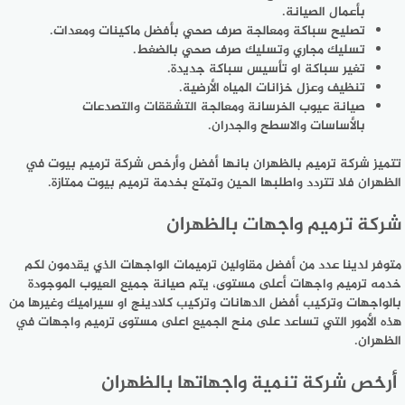
بأعمال الصيانة.
تصليح سباكة ومعالجة صرف صحي بأفضل ماكينات ومعدات.
تسليك مجاري وتسليك صرف صحي بالضغط.
تغير سباكة او تأسيس سباكة جديدة.
تنظيف وعزل خزانات المياه الأرضية.
صيانة عيوب الخرسانة ومعالجة التشققات والتصدعات
بالأساسات والاسطح والجدران.
تتميز شركة ترميم بالظهران بانها أفضل وأرخص شركة ترميم بيوت في
الظهران فلا تتردد واطلبها الحين وتمتع بخدمة ترميم بيوت ممتازة.
شركة ترميم واجهات بالظهران
متوفر لدينا عدد من أفضل مقاولين ترميمات الواجهات الذي يقدمون لكم
خدمه ترميم واجهات أعلى مستوى، يتم صيانة جميع العيوب الموجودة
بالواجهات وتركيب أفضل الدهانات وتركيب كلادينج او سيراميك وغيرها من
هذه الأمور التي تساعد على منح الجميع اعلى مستوى ترميم واجهات في
الظهران.
أرخص شركة تنمية واجهاتها بالظهران