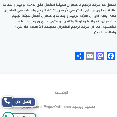
تحصل مع شركة ترميم بالظهران عميلنا الفاضل على خدمه ترميم واجهات
عالية جدا من مستوى احترافي بأرخص تكلفة ترميم واجهات في الظهران،
وهذا يعود الى ان شركة ترميم واجهات بالظهران أفضل شركة ترميم
بالظهران، خدماتها متنوعة وتقدم بمستوى عالي ومميز واسعارها
تنافسية، كما ان شركة ترميم الظهران مفتوحة 24 ساعة فلا تتردد
واطلبها الحين.
Share
Mastodon
Email
Facebook
الرئيسية
إتصل الآن
تصميم وبرمجة EngazOnline.net * هوم سيرفر