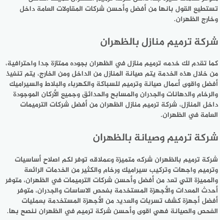
تستطيع القول بانها من أفضل وأحسن شركات المقاولات العامة داخل
وخارج الظهران.
شركة ترميم منازل بالظهران
كما تقدم لك خدمه ترميم منازل في الظهران بجوده ممتازة جدا واحترافية،
من خلال هذه الخدمة يتم صيانة المنازل من الداخل ومن الخارج، يتم تنفيذ
أفضل واقوى أعمال صيانة وترميم للسباكة والكهرباء والبلاط والسيراميك
والرخام والدهانات والجدران والمسابح والحدائق وجميع الأركان الموجودة
داخل المنازل، شركة ترميم منازل الظهران من أفضل شركات الترميمات
العامة في الظهران.
شركة ترميم وصيانة بالظهران
شركة ترميم بالظهران شركه متميزة وعملاقه توفر لكم اصلاح أساسيات
وترميم واجهات وتركيب سيراميك ورخام والكثير من الخدمات الرائعة
والمميزة التي تعد من أفضل وأحسن شركات الترميمات في الظهران، متوفر
أحدث المعدات والأجهزة المستخدمة بفحص الاساسات والجدران، متوفر
أفضل أجهزة كشف تسربات والعديد من الأجهزة المستخدمة بعمليات
الفحص والصيانة فهي اقوى وأحسن شركة ترميم في الظهران ننصح بها.