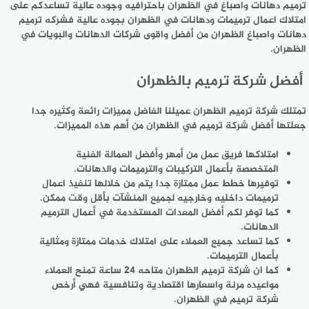
ترميم دهانات واصباغ في الظهران باحترافيه وجوده عالية تساعدكم على
امتلاك اعمال ترميمات ودهانات في الظهران بجوده عالية فشركه ترميم
دهانات واصباغ الظهران من أفضل واقوى شركات الدهانات والبويات في
الظهران.
أفضل شركة ترميم بالظهران
تمتلك شركة ترميم الظهران عميلنا الفاضل مميزات رائعة وكثيره جدا
جعلتها أفضل شركة ترميم في الظهران من أهم هذه المميزات.
امتلاكها فريق عمل من أمهر وأفضل العمالة الفنية
المتخصصة بأعمال التركيبات والترميمات والدهانات.
توفيرها خطط عمل ممتازة جدا يتم من خلالها تنفيذ اعمال
ترميمات داخليه وخارجيه لجميع المنشآت بأقل وقت ممكن.
كما توفر لكم أفضل المعدات المستخدمة في أعمال الترميم
الدهانات.
كما تساعد جميع العملاء على امتلاك خدمات ممتازة ومثالية
بأعمال الترميمات.
كما ان شركة ترميم الظهران متاحه 24 ساعة تمنح العملاء
مواعيده مرنة واسعارها اقتصادية وتنافسية فهي أرخص
شركة ترميم في الظهران.