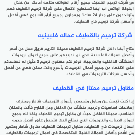
مع شركة ترميم القطيف جميع أرقام الهواتف متاحة أمامك، من خلال
ايقونة الواتس اب ايضا تستطيع الاتصال على شركة ترميم القطيف فهم
متواجدون على مدار 24 ساعة ويعملون بجميع أيام الأسبوع فهي أفضل
وأحسن شركة ترميم في القطيف.
شركة ترميم بالقطيف عماله فلبينيه
متاح أيضا داخل شركة ترميم القطيف عميلنا الكريم فريق عمل من أمهر
وأفضل العمالة الفلبينية الذي تم تدريبهم على جميع اعمال ترميمات
المنشآت الداخلية والخارجية، توفر لكم مستوى ترميم لا مثيل له تساعدكم
على الانتهاء من جميع أعمال الترميمات بأسرع وقت ممكن فهي من أفضل
وأحسن شركات الترميمات في القطيف.
مقاول ترميم ممتاز في القطيف
إذا كنت تبحث عن مقاول متخصص بأعمال الترميمات شاطر ومحترف
إصلاحات اساسيات وترميم منشآت من الداخل ومن الخارج فأنت بالمكان
المناسب عميلنا الفاضل حيث ان مقاول ترميم القطيف ينفذ لك جميع
اعمال الصيانة والترميمات التي تحتاج اليها فتحصل على أفضل خدمه
اعمال ترميمات في القطيف، مقاول ترميمات القطيف مقاول شاطر ومتميز
من اشطر وأفضل العمالة الفنية المتخصصة في اعمال ترميمات بالقطيف.