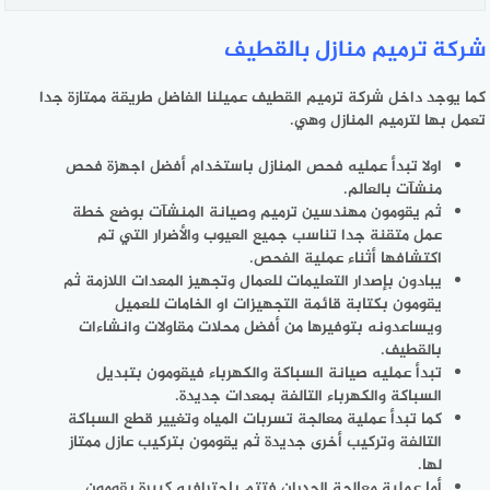
شركة ترميم منازل بالقطيف
كما يوجد داخل شركة ترميم القطيف عميلنا الفاضل طريقة ممتازة جدا
تعمل بها لترميم المنازل وهي.
اولا تبدأ عمليه فحص المنازل باستخدام أفضل اجهزة فحص
منشآت بالعالم.
ثم يقومون مهندسين ترميم وصيانة المنشآت بوضع خطة
عمل متقنة جدا تناسب جميع العيوب والأضرار التي تم
اكتشافها أثناء عملية الفحص.
يبادون بإصدار التعليمات للعمال وتجهيز المعدات اللازمة ثم
يقومون بكتابة قائمة التجهيزات او الخامات للعميل
ويساعدونه بتوفيرها من أفضل محلات مقاولات وانشاءات
بالقطيف.
تبدأ عمليه صيانة السباكة والكهرباء فيقومون بتبديل
السباكة والكهرباء التالفة بمعدات جديدة.
كما تبدأ عملية معالجة تسربات المياه وتغيير قطع السباكة
التالفة وتركيب أخرى جديدة ثم يقومون بتركيب عازل ممتاز
لها.
أما عملية معالجة الجدران فتتم باحترافيه كبيرة يقومون