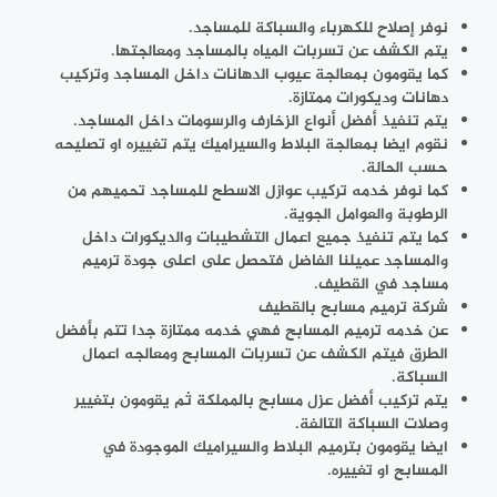
نوفر إصلاح للكهرباء والسباكة للمساجد.
يتم الكشف عن تسربات المياه بالمساجد ومعالجتها.
كما يقومون بمعالجة عيوب الدهانات داخل المساجد وتركيب
دهانات وديكورات ممتازة.
يتم تنفيذ أفضل أنواع الزخارف والرسومات داخل المساجد.
نقوم ايضا بمعالجة البلاط والسيراميك يتم تغييره او تصليحه
حسب الحالة.
كما نوفر خدمه تركيب عوازل الاسطح للمساجد تحميهم من
الرطوبة والعوامل الجوية.
كما يتم تنفيذ جميع اعمال التشطيبات والديكورات داخل
والمساجد عميلنا الفاضل فتحصل على اعلى جودة ترميم
مساجد في القطيف.
شركة ترميم مسابح بالقطيف
عن خدمه ترميم المسابح فهي خدمه ممتازة جدا تتم بأفضل
الطرق فيتم الكشف عن تسربات المسابح ومعالجه اعمال
السباكة.
يتم تركيب أفضل عزل مسابح بالمملكة ثم يقومون بتغيير
وصلات السباكة التالفة.
ايضا يقومون بترميم البلاط والسيراميك الموجودة في
المسابح او تغييره.