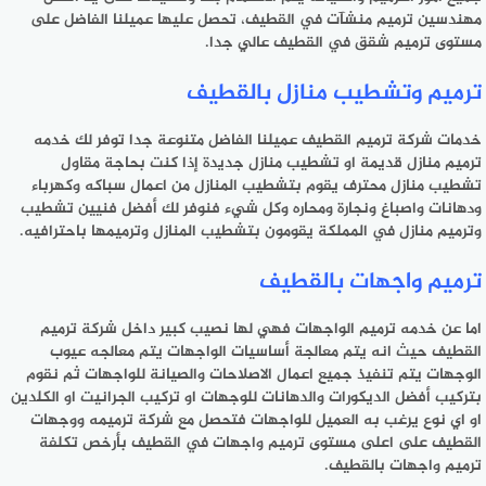
مهندسين ترميم منشآت في القطيف، تحصل عليها عميلنا الفاضل على
مستوى ترميم شقق في القطيف عالي جدا.
ترميم وتشطيب منازل بالقطيف
خدمات شركة ترميم القطيف عميلنا الفاضل متنوعة جدا توفر لك خدمه
ترميم منازل قديمة او تشطيب منازل جديدة إذا كنت بحاجة مقاول
تشطيب منازل محترف يقوم بتشطيب المنازل من اعمال سباكه وكهرباء
ودهانات واصباغ ونجارة ومحاره وكل شيء فنوفر لك أفضل فنيين تشطيب
وترميم منازل في المملكة يقومون بتشطيب المنازل وترميمها باحترافيه.
ترميم واجهات بالقطيف
اما عن خدمه ترميم الواجهات فهي لها نصيب كبير داخل
شركة ترميم
القطيف
حيث انه يتم معالجة أساسيات الواجهات يتم معالجه عيوب
الوجهات يتم تنفيذ جميع اعمال الاصلاحات والصيانة للواجهات ثم نقوم
بتركيب أفضل الديكورات والدهانات للوجهات او تركيب الجرانيت او الكلدين
او اي نوع يرغب به العميل للواجهات فتحصل مع شركة ترميمه ووجهات
القطيف على اعلى مستوى ترميم واجهات في القطيف بأرخص تكلفة
ترميم واجهات بالقطيف.