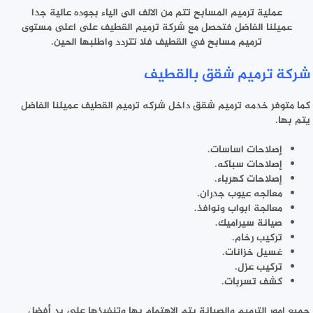
عملية ترميم المسابح تتم من الالف الى الياء بجوده عالية جدا
عميلنا الفاضل فتحصل مع شركة ترميم القطيف على اعلى مستوى
ترميم مسابح في القطيف فلا تتردد واطلبها الحين.
شركة ترميم شقق بالقطيف
كما متوفر خدمه ترميم شقق داخل شركه ترميم القطيف عميلنا الفاضل
يتم بها.
إصلاحات اساسات.
إصلاحات سباكه.
إصلاحات كهرباء.
معالجه عيوب جدران.
معالجة ابواب ونوافذ.
صيانة سيراميك.
تركيب رخام.
غسيل خزانات.
تركيب عزل.
كشف تسربات.
جميع امور الترميم والصيانة يتم الاهتمام بها وتنفيذها على يد أفضل