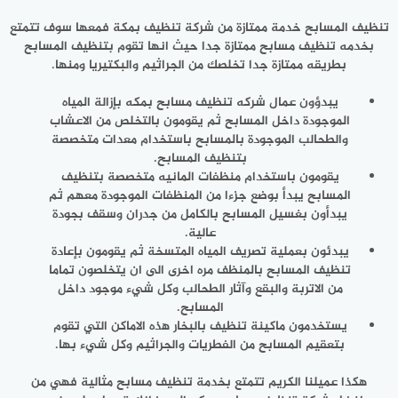
تنظيف المسابح خدمة ممتازة من شركة تنظيف بمكة فمعها سوف تتمتع
بخدمه تنظيف مسابح ممتازة جدا حيث انها تقوم بتنظيف المسابح
بطريقه ممتازة جدا تخلصك من الجراثيم والبكتيريا ومنها.
يبدؤون عمال شركه تنظيف مسابح بمكه بإزالة المياه
الموجودة داخل المسابح ثم يقومون بالتخلص من الاعشاب
والطحالب الموجودة بالمسابح باستخدام معدات متخصصة
بتنظيف المسابح.
يقومون باستخدام منظفات المانيه متخصصة بتنظيف
المسابح يبدأ بوضع جزءا من المنظفات الموجودة معهم ثم
يبدأون بغسيل المسابح بالكامل من جدران وسقف بجودة
عالية.
يبدئون بعملية تصريف المياه المتسخة ثم يقومون بإعادة
تنظيف المسابح بالمنظف مره اخرى الى ان يتخلصون تماما
من الاتربة والبقع وآثار الطحالب وكل شيء موجود داخل
المسابح.
يستخدمون ماكينة تنظيف بالبخار هذه الاماكن التي تقوم
بتعقيم المسابح من الفطريات والجراثيم وكل شيء بها.
هكذا عميلنا الكريم تتمتع بخدمة تنظيف مسابح مثالية فهي من