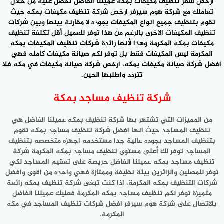
ارخص سعر تنظيف مكيفات بمكه عميلنا الفاضل تحصل عليه من خلال
تعاملك مع شركة هوم سيرفر ارخص شركة تنظيف مكيفات بمكه حيث
تقوم بتنظيف جميع انواع المكيفات بجوده لا مقارنة بينها وبين شركات
تنظيف المكيفات الاخرى بالرغم من هذا توفر للعميل أقل تكلفة تنظيف
مكيفات بمكه المكرمة وهذا لأنها رائدة
شركات تنظيف المكيفات بمكه
المكرمة
ليس المكيفات فقط بل توفر لكم صيانة مكيفات كامله فهي
افضل شركة صيانة مكيفات بمكه، ارخص شركة صيانة مكيفات في مكه فلا
تتردد واطلبها الحين.
شركة تنظيف مساجد بمكة
من المميزات التي تشتهر بها شركة تنظيف بمكه عميلنا الفاضل هي
تنظيف المساجد حيث انها افضل شركة تنظيف مساجد بمكه تقوم
بتنظيف المساجد بجوده عالية جدا مستخدمه اجهزه متخصصه بتنظيف
المساجد توفر لك أعلى مستوى تنظيف مساجد بمكه المكرمة شركة
تنظيف مساجد بمكه عميلنا الفاضل حريصة على تعقيم المساجد لكي
توفر للمصلين والزائرين بيئة نظيفة وممتازة فهي واحده من اقوى وافضل
شركات التنظيف بمكه المكرمة، اذا كنت تبغى شركة تنظيف بمكه رائعة
متميزة توفر لكم تنظيف مساجد بمكه المكرمة فعليك عميلنا الفاضل
بالاتصال على شركة هوم سيرفر افضل شركات تنظيف المساجد في مكه
المكرمة.