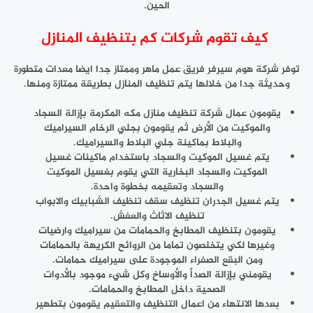
الحين.
كيف تقوم شركات كم بتنظيف المنازل
توفر شركة هوم سيرفر فريق عمل ماهر وممتاز جدا ايضا معدات متطورة
وحديثة جدا من خلالها يتم تنظيف المنازل بطريقة ممتازة ومنها.
يقومون عمال شركة تنظيف منازل مكه المكرمة بإزالة السجاد
والموكيت من الأرض ثم يقومون بجلي الرخام السيراميك
والبلاط بماكينة جلي البلاط والسيراميك.
يتم غسيل الموكيت والسجاد باستخدام ماكينات غسيل
الموكيت والسجاد البخارية التي يقوم بغسيل الموكيت
والسجاد وتعقيمه بخطوة واحدة.
يتم غسيل الجدران تنظيف سقف تنظيف الشبابيك والابواب
تنظيف الاثاث والعفش.
يقومون بتنظيف المطابخ والحمامات من سيراميك وارضيات
وغيرها لكي يتخلصون تماما من الروائح الكريهة بالحمامات
ومن البقع الصفراء الموجودة على سيراميك حمامات.
يقومني بإزالة الصدأ والأوساخ وكل شيء موجود بالأدوات
الصحية داخل المطابخ والحمامات.
بعدها الانتهاء من اعمال التنظيف والتعقيم يقومون بتطهير