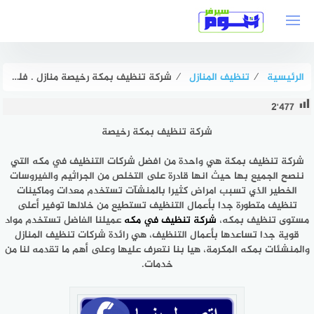
لتجاوز
لى
لمحتوى
الرئيسية
⁄
تنظيف المنازل
⁄
شركة تنظيف بمكة رخيصة منازل . فلل . شقق بخصم 50% هوم سيرفر
2٬477
شركة تنظيف بمكة رخيصة
شركة تنظيف بمكة
هي واحدة من افضل شركات التنظيف في مكه التي
ننصح الجميع بها حيث انها قادرة على التخلص من الجراثيم والفيروسات
الخطير الذي تسبب امراض كثيرا بالمنشآت تستخدم معدات وماكينات
تنظيف متطورة جدا بأعمال التنظيف تستطيع من خلالها توفير أعلى
مستوى تنظيف بمكه،
شركة تنظيف في مكه
عميلنا الفاضل تستخدم مواد
قوية جدا تساعدها بأعمال التنظيف، هي رائدة شركات تنظيف المنازل
والمنشئات بمكه المكرمة، هيا بنا نتعرف عليها وعلى أهم ما تقدمه لنا من
خدمات.