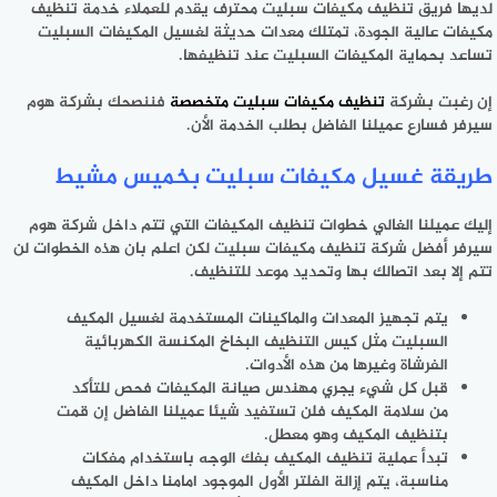
لديها فريق تنظيف مكيفات سبليت محترف يقدم للعملاء خدمة تنظيف
مكيفات عالية الجودة، تمتلك معدات حديثة لغسيل المكيفات السبليت
تساعد بحماية المكيفات السبليت عند تنظيفها.
إن رغبت بشركة
تنظيف مكيفات سبليت متخصصة
فننصحك بشركة هوم
سيرفر فسارع عميلنا الفاضل بطلب الخدمة الأن.
طريقة غسيل مكيفات سبليت بخميس مشيط
إليك عميلنا الغالي خطوات تنظيف المكيفات التي تتم داخل شركة هوم
سيرفر أفضل شركة تنظيف مكيفات سبليت لكن اعلم بان هذه الخطوات لن
تتم إلا بعد اتصالك بها وتحديد موعد للتنظيف.
يتم تجهيز المعدات والماكينات المستخدمة لغسيل المكيف
السبليت مثل كيس التنظيف البخاخ المكنسة الكهربائية
الفرشاة وغيرها من هذه الأدوات.
قبل كل شيء يجري مهندس صيانة المكيفات فحص للتأكد
من سلامة المكيف فلن تستفيد شيئا عميلنا الفاضل إن قمت
بتنظيف المكيف وهو معطل.
تبدأ عملية تنظيف المكيف بفك الوجه باستخدام مفكات
مناسبة، يتم إزالة الفلتر الأول الموجود امامنا داخل المكيف