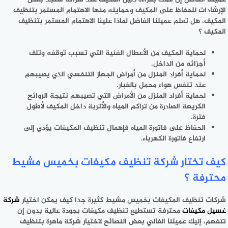
الإرشادات للحفاظ على المكيف وحمايته منها الاهتمام المستمر بتنظيف
المكيف، هل تعلم عميلنا الفاضل لماذا علينا الاهتمام المستمر بتنظيف
المكيف ؟
لحماية المكيف من الأعطال الفنية التي تسبب توقفه وتلف
أجزائه من الداخل.
لحماية أفراد المنزل من أمراض الجهاز التنفسي الذي يصيبهم
عند تنفس هواء محمل بالغبار.
لحماية أفراد المنزل من الأمراض التي تصيبهم نتيجة الروائح
الكريهة الصادرة من تراكم المياه والأتربة داخل المكيف لأطول
فترة.
الحفاظ على فاتورة المياه فإهمال تنظيف المكيفات يؤدي إلى
ارتفاع فاتورة الكهرباء.
كيف تختار شركة تنظيف مكيفات بخميس مشيط
محترفة ؟
شركات تنظيف المكيفات بخميس مشيط كثيرة جدا كيف يمكن اختيار
شركة
غسيل مكيفات
محترفة تستطيع تنظيف مكيفات بجودة عالية بدون إن
تتفهم، إليك عميلنا الغالي بعض النصائح لاختيار شركة ماهرة بتنظيف