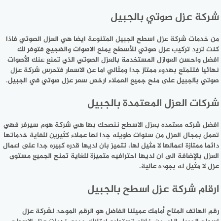
شركة عزل صوتي بالجبيل
من خدمات شركة عزل اسطح الجبيل المتنوعة ايضا هي العزل الصوتي فاذا
كنت تريد تركيب عزل صوتي للأسطح يمنع الاصوات والضجيج فتوفر لك
افضل واحسن العوازل المستخدمة بالعزل الصوتي الذي تمنع عنك الأصوات
نهائيا فتتمتع بهدوء ممتاز جدا ومثالي اما عن الاسعار فتحرس شركة عزل
صوتي بالجبيل على منح جميع العملاء ارخص سعر عزل صوتي في الجبيل.
شركات العزل المعتمدة بالجبيل
افضل شركه معتمده بعزل الاسطح ننصحك بها هي شركة هوم سيرفر فهي
تعمل بمجال العزل من سنوات طويله جدا لها عملاء كثيرين للغاية خدماتها
دائما ممتازة اعمالها لا مثيل لها، تتميز بان لديها قدره كبيره جدا على اعمال
العزل بالإضافة الى ان لديها احترافيه متميزة للغاية تمنح الجميع مستوى
عزل لا مثيل له بجوده عالية.
ارقام شركة عزل اسطح بالجبيل
رقم الهاتف المتاح أمامك عميلنا الفاضل هو الرقم الموحد لشركة عزل