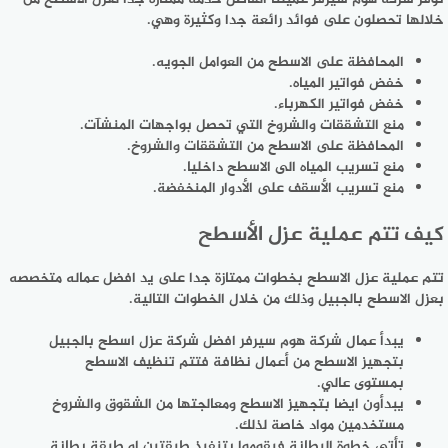
خلالها تحصلون على فوائد رائعة جدا وكثيرة وهي.
المحافظة على الاسطح من العوامل الجويه.
خفض فواتير المياه.
خفض فواتير الكهرباء.
منع التشققات والشروخ التي تحصل بواجهات المنشآت.
المحافظة على الاسطح من التشققات والشروخ.
منع تسريب المياه الى الاسطح داخليا.
منع تسريب الأسقف على الأدوار المنخفضة.
كيف تتم عملية عزل الأسطح
تتم عملية عزل الاسطح بخطوات ممتازة جدا على يد افضل عماله متخصصه
بعزل الاسطح بالجبيل وذلك من خلال الخطوات التالية.
يبدأ عمال شركة هوم سيرفر افضل شركة عزل اسطح بالجبيل
بتجهيز الاسطح من أعمال نظافة فتتم تنظيف الاسطح
بمستوى عالي.
يبدأون ايضا بتجهيز الاسطح ومعالجتها من الشقوق والشروخ
مستخدمين مواد خاصة لذلك.
تأتي خطوة البطانة فيقوموا بتنفيذ طبقتين او طبقة بطانة