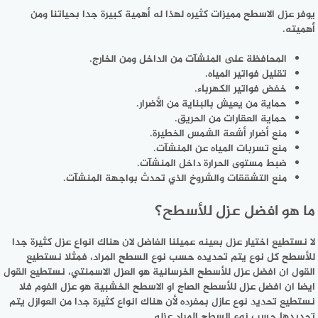
يوفر عزل الاسطح مميزات كثيره لهذا له أهمية كبيرة جدا بحياتنا ومن
أهميته.
المحافظة على المنشآت من الداخل ومن الخارج.
تقليل فواتير المياه.
خفض فواتير الكهرباء.
حماية من يعيش بالبناية من الأضرار.
حماية العقارات من الحريق.
منع أضرار أشعة الشمس الخطيرة.
منع تسربات المياه عن المنشآت.
ضبط مستوى الحرارة داخل المنشآت.
منع التشققات والشروخ الذي تحدث بواجهة المنشآت.
ما هو افضل عزل للأسطح؟
لا نستطيع اختيار عزل بعينه عميلنا الفاضل لان هناك انواع عزل كثيرة جدا
للأسطح كل نوع يتم تحديده حسب نوع السطح المراد، فمثلا نستطيع
القول ان افضل عزل للأسطح الخرسانية هو العزل الاسمنتي، نستطيع القول
ايضا ان افضل عزل للأسطح الصاج او الاسطح الخشبية هو عزل الفوم فلا
نستطيع تحديد نوع عازل بمفرده لأن هناك انواع كثيرة جدا من العوازل يتم
تحديدها حسب نوع السطح المراد عزله.