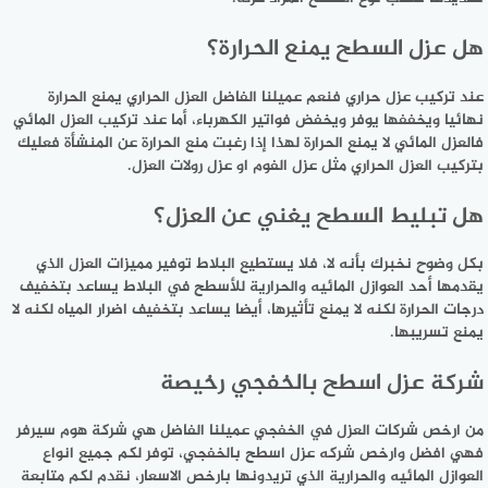
هل عزل السطح يمنع الحرارة؟
عند تركيب عزل حراري فنعم عميلنا الفاضل العزل الحراري يمنع الحرارة
نهائيا ويخففها يوفر ويخفض فواتير الكهرباء، أما عند تركيب العزل المائي
فالعزل المائي لا يمنع الحرارة لهذا إذا رغبت منع الحرارة عن المنشأة فعليك
بتركيب العزل الحراري مثل عزل الفوم او عزل رولات العزل.
هل تبليط السطح يغني عن العزل؟
بكل وضوح نخبرك بأنه لا، فلا يستطيع البلاط توفير مميزات العزل الذي
يقدمها أحد العوازل المائيه والحرارية للأسطح في البلاط يساعد بتخفيف
درجات الحرارة لكنه لا يمنع تأثيرها، أيضا يساعد بتخفيف اضرار المياه لكنه لا
يمنع تسريبها.
شركة عزل اسطح بالخفجي رخيصة
من ارخص شركات العزل في الخفجي عميلنا الفاضل هي شركة هوم سيرفر
فهي افضل وارخص شركه عزل اسطح بالخفجي، توفر لكم جميع انواع
العوازل المائيه والحرارية الذي تريدونها بارخص الاسعار، نقدم لكم متابعة