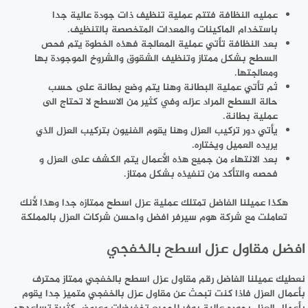
عمليه النظافة فتتم عملية تنظيف ذات جودة عالية جدا
باستخدام الماكينات والمعدات المتخصصة بالتنظيف.
بعد النظافة تأتي عملية المعالجة فهذه الخطوة يتم فحص
السطح بشكل ممتاز وتنظيف الشقوق والشروخ الموجودة بها
ومعالجتها.
ثم تأتي عملية البطانة وهنا يتم وضع بطانة على حسب
حالة السطح المراد عزله وفي كثير من الاسطح لا تحتاج الى
عملية بطانة.
يأتي دور تركيب العزل وهنا يقوم الفنيون بتركيب العزل الذي
يريده العميل ويختاره.
بعد الانتهاء من جميع هذه الأعمال يتم الكشف على العزل و
فحصه والتأكد من تنفيذه بشكل ممتاز.
هكذا عميلنا الفاضل تمتلك عملية عزل اسطح ممتازه جدا وهذا لأنك
تعاملت مع شركة هوم سيرفر افضل واحسن شركات العزل بالمملكة
افضل مقاول عزل اسطح بالخفجي
نعطيك عميلنا الفاضل رقم مقاول عزل اسطح بالخفجي ممتاز محترف
بأعمال العزل فاذا كنت تبحث عن مقاول عزل بالخفجي متميز جدا يقوم