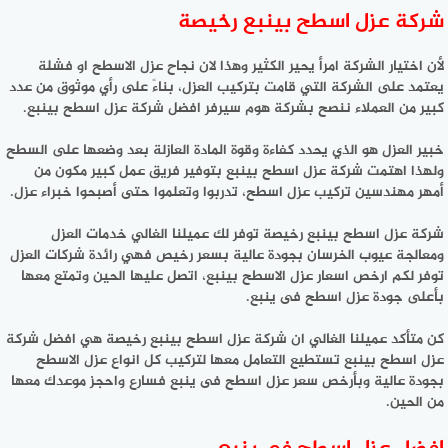
شركة عزل اسطح بينبع رخيصة
لأن اختيار الشركة امرأ يحير الكثير وهذا لان نجاح عزل الاسطح او فشلة
يعتمد على الشركة التي قامت بتركيب العزل، بناءً على رأي موثوق من عدد
كبير من العملاء ننصح بشركة هوم سيرفر افضل شركة عزل اسطح بينبع.
خبير العزل هو الذي يحدد كفاءة وقوة المادة العازلة بعد وضعها على السطح
ولهذا اهتمت شركة عزل اسطح بينبع بتوفير فريق عمل كبير مكون من
أمهر مهندسين تركيب عزل اسطح، تدربوا وتعلموا حتى أصبحوا خبراء عزل.
شركة عزل اسطح بينبع رخيصة توفر لك عميلنا الغالي خدمات العزل
ومعالجة عيوب الخرسان بجودة عالية بسعر رخيص فهي رائدة شركات العزل
توفر لكم ارخص اسعار عزل الاسطح بينبع، اتصل عليها الحين وتمتع معها
بأعلى جودة عزل اسطح فى ينبع.
كن متأكد عميلنا الغالي ان شركة عزل اسطح بينبع رخيصة هي افضل شركة
عزل اسطح بينبع تستطيع التعامل معها لتركيب كل انواع عزل الاسطح
بجودة عالية وبأرخص سعر عزل اسطح فى ينبع فسارع واحجز موعدك معها
من الحين.