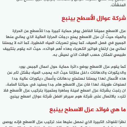
المنشأت.
شركة عوازل الأسطح بينبع
عزل الاسطح عميلنا الفاضل يوفر حماية كبيرة جدا للأسطح من الحرارة
والمياه حيث أن عزل الاسطح يمنع درجات الحرارة العالية الذي يعاني منها
الجميع في فصل الصيف، كما يمنع تسربات المياه الخطيرة، كما انه
لا يجعلنا
نعاني من ارتفاع فواتير الكهرباء وهذه أهم فوائده، حيث انه يقوم بتكييف
طبيعي للمكان حسب الوقت الذي نعيش به.
كما يقوم عزل الاسطح بوضع دائرة حماية حول اعمال الجبس بورد
والديكورات والدهانات داخل منازلنا حيث انه يحجب المياه بشكل تام عن
هذه الأعمال لهذا يجعلنا نستمتع بدهانات وأعمال ديكورات عالية جدا
لسنوات طويلة، لهذا فان عزل الاسطح هام جدا ومفيد في حياتنا العامة،
ان رغبت بشركة عزل اسطح امينة وماهرة ومتميزة بتركيب عزل الأسطح فلا
تتردد بالاتصال على شركة هوم سيرفر افضل شركة عوازل اسطح بينبع.
ما هي فوائد عزل الاسطح بينبع
نظرًا للفوائد الكبيرة الذي نحصل عليها عند تركيب عزل الاسطح فإنه يوصى