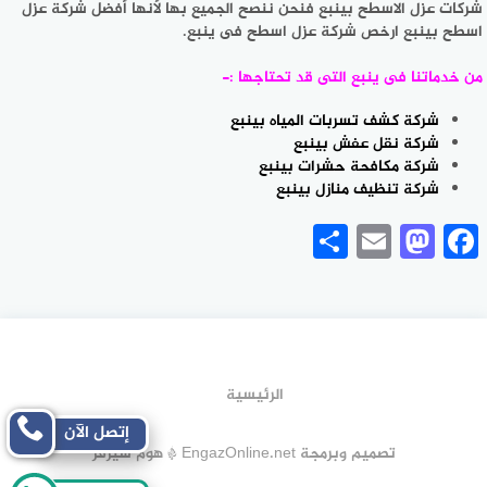
شركات عزل الاسطح بينبع فنحن ننصح الجميع بها لأنها أفضل شركة عزل
اسطح بينبع ارخص شركة عزل اسطح فى ينبع.
من خدماتنا فى ينبع التى قد تحتاجها :-
شركة كشف تسربات المياه بينبع
شركة نقل عفش بينبع
شركة مكافحة حشرات بينبع
شركة تنظيف منازل بينبع
Share
Mastodon
Email
Facebook
الرئيسية
إتصل الآن
تصميم وبرمجة EngazOnline.net * هوم سيرفر