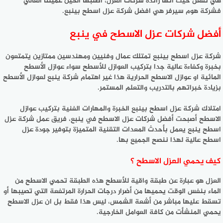
هي تفعل حيث أنها رائدة شركات العزل، اطلبها الحين عميلنا الغالي
فشركة هوم سيرفر هي افضل شركة عزل اسطح بينبع.
أفضل شركات عزل الاسطح في ينبع
شركة عزل اسطح بينبع تمتلك عمال وفنيين ومهندسين ممتازين يتمتعون
بخبرة وكفاءة عالية جدا بتركيب العوازل للأسطح سواء عوازل الأسطح
المائية او عوازل الاسطح الحرارية هذا غير اهتمام شركة ينبع لعوازل الأسطح
بزيادة خبراتهم بالتدريب والتعلم المستمر.
امتلاك شركة عزل اسطح بينبع الخبرة والمهارات الفنية بتركيب عوازل
الاسطح أصبحت أفضل شركات عزل الاسطح في ينبع، فريق عمل شركة عزل
اسطح ينبع يعمل بأحدث المعدات التقنية المتميزة بتوفير جودة عزل
اسطح عالية لهذا ننصح الجميع بها.
كيف يحمي العزل الاسطح ؟
العزل هو عبارة عن طبقة واقية للأسطح هذه الطبقة تحمي الاسطح من
الماء بنفس الوقت يحميها من أضرار درجات الحرارة المرتفعة التي تصيبها أو
تسقط عليها مباشر من أشعة الشمس، ليس هذا فقط بل ان عزل الاسطح
يحمي المنشأت من كافة العوامل الخارجية.