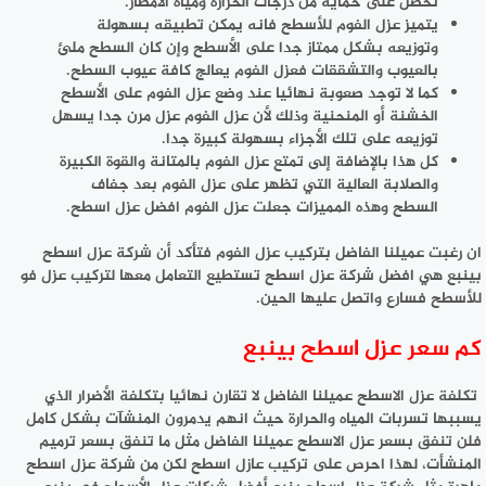
نحصل على حماية من درجات الحرارة ومياه الأمطار.
يتميز عزل الفوم للأسطح فانه يمكن تطبيقه بسهولة
وتوزيعه بشكل ممتاز جدا على الأسطح وإن كان السطح ملئ
بالعيوب والتشققات فعزل الفوم يعالج كافة عيوب السطح.
كما لا توجد صعوبة نهائيا عند وضع عزل الفوم على الأسطح
الخشنة أو المنحنية وذلك لأن عزل الفوم عزل مرن جدا يسهل
توزيعه على تلك الأجزاء بسهولة كبيرة جدا.
كل هذا بالإضافة إلى تمتع عزل الفوم بالمتانة والقوة الكبيرة
والصلابة العالية التي تظهر على عزل الفوم بعد جفاف
السطح وهذه المميزات جعلت عزل الفوم افضل عزل اسطح.
ان رغبت عميلنا الفاضل بتركيب عزل الفوم فتأكد أن شركة عزل اسطح
بينبع هي افضل شركة عزل اسطح تستطيع التعامل معها لتركيب عزل فو
للأسطح فسارع واتصل عليها الحين.
كم سعر عزل اسطح بينبع
تكلفة عزل الاسطح عميلنا الفاضل لا تقارن نهائيا بتكلفة الأضرار الذي
يسببها تسربات المياه والحرارة حيث انهم يدمرون المنشآت بشكل كامل
فلن تنفق بسعر عزل الاسطح عميلنا الفاضل مثل ما تنفق بسعر ترميم
المنشأت، لهذا احرص على تركيب عازل اسطح لكن من شركة عزل اسطح