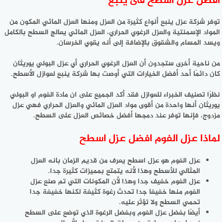
افضل عزل اسطح فى ينبع
توفر شركة عزل ينبع أنواع كثيرة من العزل ومنها العزل المائي المكون من
المواد الإسمنتية والعزل الرغوي الحراري، العزل المائي يعالج السطح بالكامل
ويسد المسام والشقوق بالإضافة إلى أنه يقوي الخرسان.
من ناحية أخرى ستجدون أن العزل الرغوي الحراري أي عزل البولي يوريثان
كان دائمًا أحد أفضل الخيارات التي أوصت بها شركة ينبع لعوازل الأسطح.
نظرًا تصنيف الخبراء للعوازل فقد أكد الجميع على ان مادة الفوم او البولي
يوريثان أنها واحدة من أقوى مواد العزل المائي والعزل الحراري فهي عزل
مزدوج، فإنها توفر عند دمجها أفضل خصائص العزل على السطح.
لماذا عزل الفوم افضل عزل اسطح
عزل الفوم هو عزل اسطح يعرف من قديم الزمان بانه العزل
المثالي للأسطح وهذا لأنه يتمتع بمميزات كثيرة جدا.
عزل الفوم خفيف جدا وهذا لأن المكونات التي تم صنع عزل
الفوم منها خفيفا جدا تحدث رغوة كثيفة لكنها خفيفة جدا
تحمي السطح ولا تؤثر عليه.
أيضًا بفضل عزل الفوم وبفضل الرغوة الذي توضع على السطح