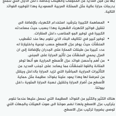
بها من قبل العديد من الحكومات والهيئات وخاصة داخل الدول التي تتمتع
بدرجات حرارة عالية مثل المملكة العربية السعودية وهذا لتوفيره الفوائد
التالية.
المساهمة الكبيرة بترشيد استخدام الكهرباء بالإضافة الى
تقليل فواتير الكهرباء الشهرية وهذا بسبب حيث مساعدته
الكبيرة في توفير الجو المناسب داخل العقارات.
توفير كبير في تكاليف البناء الذي نقوم بها عند تشطيب
المنشأت حيث يوفر عزل الاسطح حسب نوعية واختيارنا له
عدد كبيرة من طبقات المحارة على الجدران بالإضافة إلى ان
العزل يحمي المنشآت من تأثير الحرارة على المبنى.
من أهم وأحسن فوائد عزل الأسطح الحرارية هو أنها توفر
المتانة والقوة للمنشأت مما يساعد على تجنب العديد من
التأثيرات الحرارية المباشرة التي تزيد الحرارة بالداخل ويقلل
من تعرضنا لها وهذا يعود علينا بفوائد عظيمة مثل حماية
الأسطح من أضرار الحرارة وتقليل نسبة الحرارة المئوية داخل
بيوتنا.
هناك الكثير والكثير من الفوائد العظيمة التي نحصل عليها عندما نقوم
بتركيب عزل الاسطح ولهذا نضم صوتنا الى صوت الهيئات والجهات التي
توصى بضرورة تركيب عزل الاسطح.