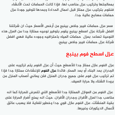
بمعالجتها وتركيب عزل مناسب لها، فإذا كانت الحمامات تحت الأنشاء
فنقوم بتركيب عزل ممتاز قبل اعمال الحدادة وبعدها لتوفير جودة عزل
حمامات مسابح عالية جدا.
سعر عزل حمامات فيبر جلاس بينبع من أرخص الأسعار حيث ان شركتنا
افضل شركة عزل اسطح بينبع يقوم بتوفير نوعيه ممتازة جدا من العزل هذه
النوعية تساعد بعزل حمامات المياه باحترافيه وجوده عالية فهي افضل
شركة عزل حمامات فيبر جلاس بينبع.
عزل اسطح فوم بينبع
عزل الفوم عازل ممتاز جدا للأسطح حيث أن عزل الفوم يتم تركيبه على
الجدران بعد البناء أو بعد المحار، فائدة
عزل الفوم
للإنشاءات ممتازة جدا فإذا
تم تركيب عزل فوم على جميع جدران المنزل فلن يعاني أصحاب المنزل من
برودة الشتاء ولا حرارة الصيف.
عزل الفوم من العوازل الممتازة جدا للأسطح التي تتعرض للحرارة كما انه
مناسب جدا لعزل الأفران وجدران الأفران، حيث انه يمنع أضرار الحرارة على
بقية المنشآت، عزل الفوم عازل قوي جدا وخطير للغاية فلا يسبب عائق
لأعمال الديكورات وغيرها.