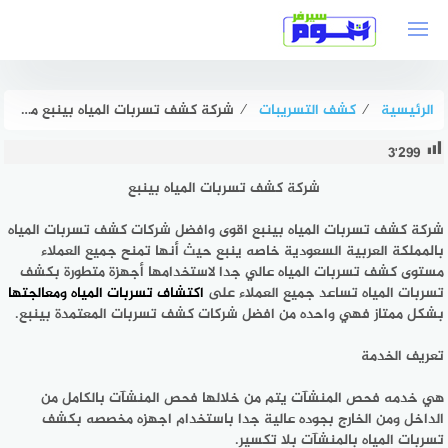
لتجاوز
لى
لمحتوى
الرئيسية
⁄
كشف التسريبات
⁄
شركة كشف تسربات المياه بينبع معتمدة بخصم حتى 50% هوم سيرفر
3٬299
شركة كشف تسربات المياه بينبع
شركة كشف تسربات المياه بينبع
اقوى وافضل شركات كشف تسربات المياه
بالمملكة العربية السعودية خاصه ينبع حيث أنها تمنح جميع العملاء
مستوى كشف تسربات المياه عالي جدا لاستخدامها أجهزة متطورة بكشف
تسربات المياه تساعد جميع العملاء على
اكتشاف تسربات المياه ومعالجتها
بشكل ممتاز فهي واحده من افضل شركات كشف تسربات المعتمدة بينبع.
تعريف الخدمة
هي خدمه فحص المنشآت يتم من خلالها فحص المنشآت بالكامل من
الداخل ومن الخارج بجوده عالية جدا باستخدام اجهزه مخصصه بكشف
تسربات المياه بالمنشآت بلا تكسير.