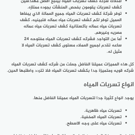
امتلاك شركه كشف تسربات المياه بينبع افضل مهندسين
كشف تسربات يقومون بفحص المنشآت بجوده ممتازه.
توفر شركة كشف تسربات المياه جميع العمالة الذي يبغاها
العميل توفر لكم كشف تسربات مياه عماله فلبينيه، كشف
تسربات مياه عماله باكستانية كشف تسربات مياه عماله
مصريه وغيرهم.
أما عن التواجد فشركه كشف تسربات المياه مفتوحه 24
ساعه تقدم لجميع العملاء مستوى كشف تسربات المياه لا
مثيل له.
كل هذه المميزات عميلنا الفاضل جعلت من شركه كشف تسربات المياه
شركه قويه ومتميزة جدا بكشف تسربات المياه فلا تتردد واطلبها الحين.
انواع تسربات المياه
يوجد انواع كثيرة جدا لتسربات المياه عميلنا الفاضل منها.
تسربات مياه ظاهرية.
تسربات المياه المخفية.
تسربات مياه على وجه الاسطح.