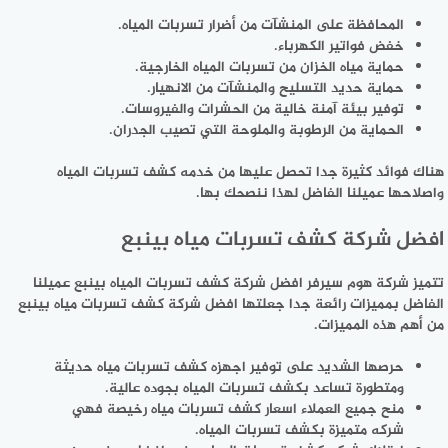
المحافظة على المنشآت من أضرار تسربات المياه.
خفض فواتير الكهرباء.
حماية مياه الخزان من تسربات المياه الخارجية.
حماية حديد التسليح والمنشآت من الانهيار.
توفير بيئة آمنة خالية من الحشرات والفيروسات.
الحماية من الرطوبة والملوحة التي تصيب الجدران.
هناك فوائد كثيرة جدا تحصل عليها من خدمه كشف تسربات المياه
واصلاحها عميلنا الفاضل لهذا ننصحك بها.
افضل شركة كشف تسربات مياه بينبع
تتميز شركة هوم سيرفر افضل شركة كشف تسربات المياه بينبع عميلنا
الفاضل بمميزات رائعة جدا جعلتها افضل شركة كشف تسربات مياه بينبع
من أهم هذه المميزات.
حرصها الشديد على توفير اجهزه كشف تسربات مياه حديثة
ومتطورة تساعد بكشف تسربات المياه بجوده عالية.
منح جميع العملاء اسعار كشف تسربات مياه رخيصة فهي
شركه متميزة بكشف تسربات المياه.