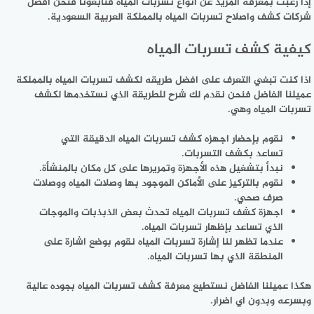
إذا رغبت بمعرفة المزيد عن انواع تسربات المياه فتابعونا فنحن افضل
شركات كشف واصلاح تسربات المياه بالمملكة العربية السعودية.
كيفية كشف تسربات المياه
اذا كنت تبغي التعرف على افضل طريقه لكشف تسربات المياه بالمملكة
عميلنا الفاضل فنحن نقدم لك شرح للطريقة الذي نستخدمها لكشف
تسربات المياه وهي.
نقوم بإحضار اجهزه كشف تسربات المياه الدقيقة التي
تساعد بكشف التسربات.
نبدأ بتشغيل هذه الأجهزة وتمريرها على كل مكان بالمنشأة.
نقوم بالتركيز على الأماكن الموجود بها وصلات المياه ووصلات
صرف صحي.
اجهزة كشف تسربات المياه تحدث بعض الذبذبات والموجات
الذي تساعد بإظهار تسربات المياه.
عندما تظهر لنا إشارة تسربات المياه نقوم بوضع اشارة على
المنطقة الذي بها تسربات المياه.
هكذا عميلنا الفاضل نستطيع معرفة كشف تسربات المياه بجوده عالية
وبسرعه وبدون اي اضرار.