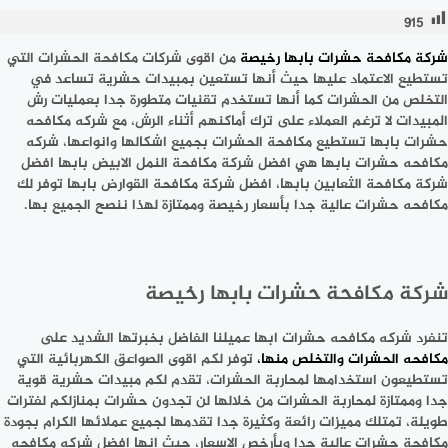
915
شركة مكافحة حشرات بابها رخيصة
من اقوى شركات مكافحة الحشرات التي
تستطيع الاعتماد عليها حيث أنها تستعين بمبيدات حشرية تساعد في
التخلص من الحشرات كما أنها تستخدم تقنيات متطورة جدا بعمليات رش
المبيدات لا ترغم العملاء على ترك أماكنهم أثناء الرش، مع شركه مكافحه
حشرات بابها تستطيع مكافحة الحشرات بجميع اشكالها وانواعها، شركه
مكافحه حشرات بابها هي افضل شركة مكافحة النمل الابيض بابها افضل
شركة مكافحة الثعابين بابها، افضل شركة مكافحة القوارض بابها توفر لك
مكافحه حشرات عالية جدا بأسعار رخيصة وممتازة لهذا ننصح الجميع بها.
شركة مكافحة حشرات بابها رخيصة
تنفرد شركه مكافحه حشرات ابها عميلنا الفاضل بخبرتها الشديد على
مكافحه الحشرات والتخلص منها
،
توفر لكم اقوى الصواعق الكهربائية التي
تستطيعون استخدامها لمحاربة الحشرات، تقدم لكم مبيدات حشرية قوية
جدا وممتازة لمحاربة الحشرات من خلالها لن تجدون حشرات بمنازلكم لفترات
طويلة، تمتلك مميزات رائعة وكثيرة جدا تقدمها لجميع عملائها الكرام بجودة
مكافحة حشرات عالية جدا وبأرخص الاسعار، حيث انها افضل شركه مكافحه