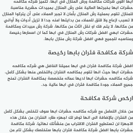
ابها اقوى شركات مكافحة ورش المنازل في ابها، تتميز شركه مكافحه
حشرات ابها بخبرتها العالية على رش المنازل بمبيدات حشرية مناسبة
للمنازل تقوم بعملية رش المنازل بأمان لا تجبر العملاء على أن يتركوا المنازل
لا تسبب ازعاج ولا قلق للعملاء من بدايتها امنه جدا لا تزيل أدوات ولا أواني
من مكانها، لا يتم فك او نقل اثاث من مكانها، شركة رش مبيدات ومكافحة
حشرات ابهي افضل شركات رش المنازل في ابها كما ان اسعارها رخيصة
ومناسبه للجميع فهي افضل شركة رش منازل بابها.
شركة مكافحة فئران بابها رخيصة
افضل شركة مكافحة فئران في ابها عميلنا الفاضل هي شركه مكافحه
حشرات ابها حيث انها تقوم بمكافحه الفئران والتخلص منها بشكل كامل،
شركه مكافحه حشرات ابها لديها عماله متخصصة بمكافحة الفئران تمنح
جميع العملاء جودة مكافحة فئران في ابها عالية جد.
ارخص شركة مكافحة
من خلال التعامل مع شركه مكافحه حشرات ابها سوف تتخلص بشكل كامل
من الفئران بالإضافة الى انها توفر لك اجهزه طارد الفئران من خلال هذه
الاجهزة لن تستطيع الفئران الاقتراب من منشأتك نهائيا، شركة مكافحة
حشرات بابها افضل شركة مكافحة فئران بابها ستخلصك بشكل تام من