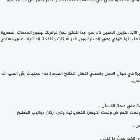
لمفروشات مما يؤدي الي اتلافها وتآكلها بشكل كبير يصل الي حد التدهور
بد، عزيزي العميل لا داعي ابدا للقلق نحن نوفرلك جميع الخدمات الحصرية
ا دائما الاولي وفي الصدارة ومن اكبر شركات مكافحة الحشرات علي مستوي
 في مجال العمل وتعطي افضل النتائج المبهرة بعد عمليات رش المبيدات
خري.
مة علي صحة الانسان .
 وتحت الاحواض وتحت الاجهزة الكهربائية وفي اركان دواليب المطبخ
ل .
الفور حيث ما كنت .