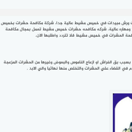
ات ورش مبيدات في خميس مشيط عالية جدا، شركة مكافحة حشرات بخميس
عميلنا الفاضل تحرص على استخدام التقنيات الحديثة لمكافحة الحشرات، كما تقدم لكم خدمه رش مبيدات حشريه لجميع المنشآت بجوده 100% ومهاره عالية، شركه مكافحه حشرات خميس مشيط تعمل بمجال مكافحة
ة الحشرات في خميس مشيط فلا تتردد واطلبها الان.
 بسبب بق الفراش او ازعاج الناموس والبعوض وغيرها من الحشرات المزعجة
ي القضاء علي الحشرات والتخلص منها نهائيا والي الابد .