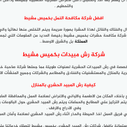
ون ان يشعر بها احد وتختبئ داخل الاغراض المنزلية الخشبية جميعها وداخل ا
والتحطيم .
افضل شركة مكافحة النمل بخميس مشيط
فتاك والقاتل لهذة الحشرة بصورة سريعة وينم التخلص منها نهائيا والي الا
ك شركة مكافحة حشرات بخميس مشيط رخيصة العديد من المقومات التي تجعله
المملكة
بل والشرق الاوسط..
شركة رش مبيدات بخميس مشيط
خصصة في رش المبيدات الحشرية لسنوات طويلة مما جعلها شركة صاحبة خبرة
ية بالمنازل والمستشفيات والفنادق والمطاعم والشركات وجميع المنشأت الا
كيفية رش المبيد الحشري بالمنازل
 باخلاء المكان من الاطعمة والاواني والاغراض لسلامة العمل والمحافظة العا
ويتم التركيز علي المطابخ والحمامات ويتم رش المبيد الحشري حول البالوعات
وفي الادراج والارفف .
ي فريق العمل اخذ الحيطة والحذر اثناء رش المبيد الحشري لسلامة وآمان العم
لاستعانة بافضل شركات رش المبيد الحشري بخميس مشيط لتصلك خدماتنا علي 