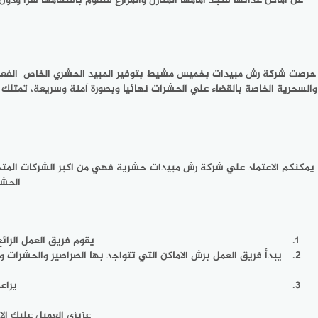
عن اماكن غذائها فتجد امامها المنازل والمزارع فتقوم باقتحامها سرا ود
حرصت شركة رش مبيدات بخميس مشيط بتوفير المبيد الحشري الخاص الفعال وال
والسحرية الخاصة بالقضاء علي الحشرات نهائيا وبصورة آمنة وسريعة، تمتل
يمكنكم الاعتماد علي شركة رش مبيدات حشرية فهي من اكبر الشركات المت
الحشر
يقوم فريق العمل الرائع
يبدأ فريق العمل برش الاماكن التي تتواجد بها الصراصير والحشرات 
يراع
عزيزي العميل عليك ا