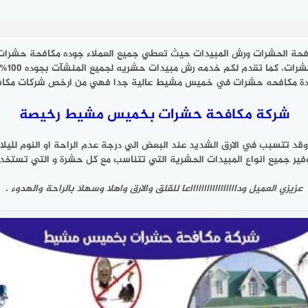
فحة الحشرات ورش المبيدات حيث تعطي جميع العملاء جوده مكافحة حشر
مشيط 
جودة مكافحه حشرات في خميس مشيط عالية جدا فهي من ارخص شركات مكافح
شركة مكافحة حشرات بخميس مشيط رخيصة
د تتسبب في الارق الشديد عند البعض الي درجة عدم الراحة او النوم لليلا
 جميع انواع المبيدات الحشرية التي تتناسب مع كل حشرة و التي تستخدم ف
عزيزي العميل وداااااااااااااااااعا للقلق والارق واهلا وسهلا بالراحة والهدوء .