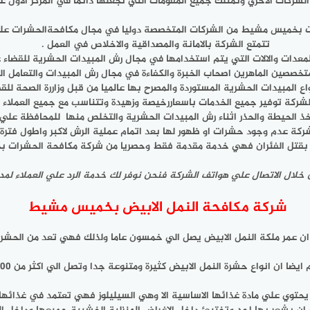
ات الاخري وتمتلك جميع المقومات التي تجعلها دائما في المركز الاول علي 
 بخميس مشيط من الشركات المتخصصة دوليا في مجال مكافحةالحشرات علي
تتمتع الشركة بالامانة والمصداقية والاخلاص في العمل .
لمعدات والالات التي يتم استخدامها في مجال رش المبيدات الحشرية للقضاء ع
متخصصين الماهرين اصحاب الخبرة والكفاءة في مجال رش المبيدات والتعامل ا
ع المبيدات الحشرية المستوردة والمصرح بها عالميا من قبل وزاررة الصحة لل
لشركة توفير جميع الخدمات باسعاررخيصة وزهيدة وتتناسب مع جميع العملاء ال
ذ الحيطة والحذر اثناء رش المبيدات الحشرية والتخلص منها للمحافظة علي 
كة عدم وجود حشرات او ظهور لها بعد اتمام عملية الرش لاكبر واطول فترة 
اص بقتل الفئران فهي خدمة مقدمة فقط وحصريا من شركة مكافحة الحشرات ب
اتصال علي هواتف الشركة فنحن نوفر لك خدمة الرد علي العملاء لمدة 24 ساعة متواصلة فكن مطمئنا
شركة مكافحة النمل الابيض بخميس مشيط
ان عمر ملكة النمل الابيض يصل الي خمسون عاما ولذلك فهي تعد من الحشرات
ايضا ان انواع حشرة النمل الابيض كثيرة ومتنوعة جدا وتصل الي اكثر من 2000نوع .
توي علي مادة غذائها الاساسية الا وهي السيليلوز فهي تعتمد في غذائها عل