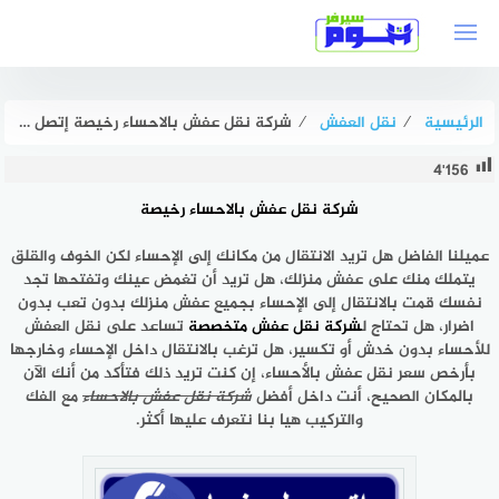
لتجاوز
لى
لمحتوى
الرئيسية
⁄
نقل العفش
⁄
شركة نقل عفش بالاحساء رخيصة إتصل الآن خصم 57% هوم سيرفر
4٬156
شركة نقل عفش بالاحساء رخيصة
عميلنا الفاضل هل تريد الانتقال من مكانك إلى الإحساء لكن الخوف والقلق
يتملك منك على عفش منزلك، هل تريد أن تغمض عينك وتفتحها تجد
نفسك قمت بالانتقال إلى الإحساء بجميع عفش منزلك بدون تعب بدون
اضرار، هل تحتاج ل
شركة نقل عفش متخصصة
تساعد على نقل العفش
للأحساء بدون خدش أو تكسير، هل ترغب بالانتقال داخل الإحساء وخارجها
بأرخص سعر نقل عفش بالأحساء، إن كنت تريد ذلك فتأكد من أنك الآن
بالمكان الصحيح، أنت داخل أفضل
شركة نقل عفش بالاحساء
مع الفك
والتركيب هيا بنا نتعرف عليها أكثر.