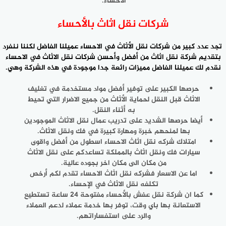
الاحساء.
شركات نقل اثاث بالأحساء
تجد عدد كبير من
شركات نقل الأثاث
في الاحساء عميلنا الفاضل لكننا ننفرد
بتقديم شركة نقل اثاث من أفضل وأحسن شركات نقل الاثاث في الاحساء
نقدم لك عميلنا الفاضل مميزات رائعة جدا موجودة في هذه الشركة وهي.
حرصها الكبير على توفير أفضل مواد مستخدمة في تغليف
الاثاث قبل النقل لحماية الأثاث من جميع الاضرار التي تحيط
به أثناء النقل.
أيضا حرصها الشديد على تدريب عمال نقل الاثاث الموجودين
بها لمنحهم خبرة ومهارة كبيرة في فك ونقل الاثاث.
امتلاك شركه نقل اثاث الاحساء اسطول من أفضل واقوى
سيارات فك ونقل اثاث بالمملكة تساعدكم على نقل الاثاث
من مكان الى مكان اخر بجوده عالية.
اما عن الاسعار فشركه نقل اثاث الاحساء تقدم لكم أرخص
تكلفه نقل الاثاث في الإحساء.
كما ان شركة نقل عفش بالأحساء مفتوحة 24 ساعة تستطيع
الاستعانة بها باي وقت، توفر بها خدمة عملاء لدعم العملاء
والرد على استفساراتهم.