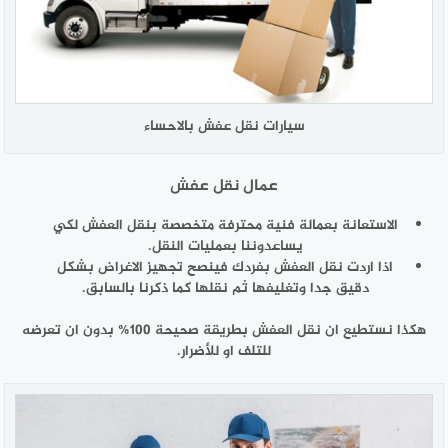
سيارات نقل عفش بالاحساء
عمال نقل عفش
الاستعانة بعمالة فنية محترفة متخصصة بنقل العفش لكي
يساعدوننا بعمليات النقل.
اذا اردت نقل العفش بفردك فينصح تجهيز الاغراض بشكل
دقيق جدا وتغليفها ثم نقلها كما ذكرنا بالسابق.
هكذا نستطيع ان نقل العفش بطريقة صحيحة 100% بدون ان تعرضه
للتلف او للأضرار.