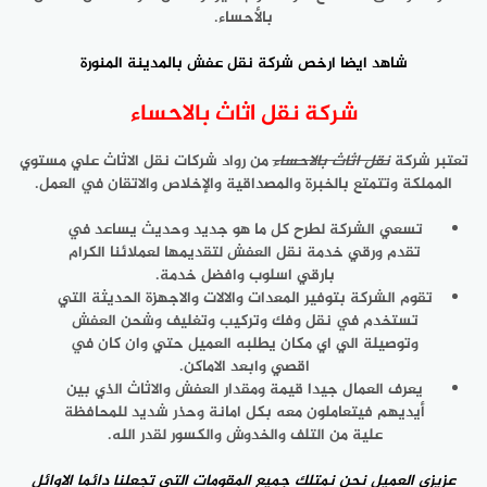
بالأحساء.
شاهد ايضا
ارخص شركة نقل عفش بالمدينة المنورة
شركة نقل اثاث بالاحساء
تعتبر شركة
نقل اثاث بالاحساء
من رواد شركات نقل الاثاث علي مستوي
المملكة وتتمتع بالخبرة والمصداقية والإخلاص والاتقان في العمل.
تسعي الشركة لطرح كل ما هو جديد وحديث يساعد في
تقدم ورقي خدمة نقل العفش لتقديمها لعملائنا الكرام
بارقي اسلوب وافضل خدمة.
تقوم الشركة بتوفير المعدات والالات والاجهزة الحديثة التي
تستخدم في نقل وفك وتركيب وتغليف وشحن العفش
وتوصيلة الي اي مكان يطلبه العميل حتي وان كان في
اقصي وابعد الاماكن.
يعرف العمال جيدا قيمة ومقدار العفش والاثاث الذي بين
أيديهم فيتعاملون معه بكل امانة وحذر شديد للمحافظة
علية من التلف والخدوش والكسور لقدر الله.
عزيزي العميل نحن نمتلك جميع المقومات التي تجعلنا دائما الاوائل