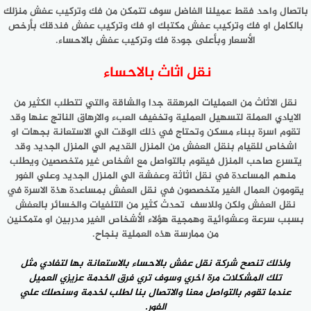
باتصال واحد فقط عميلنا الفاضل سوف تتمكن من فك وتركيب عفش منزلك
بالكامل او فك وتركيب عفش مكتبك او فك وتركيب عفش فندقك بأرخص
الأسعار وبأعلى جودة فك وتركيب عفش بالاحساء.
نقل اثاث بالاحساء
نقل الاثاث من العمليات المرهقة جدا والشاقة والتي تتطلب الكثير من
الايادي العملة لتسهيل العملية وتخفيف العبء والارهاق الناتج عنها وقد
تقوم اسرة ببناء مسكن وتحتاج في ذلك الوقت الي الاستعانة بجهات او
اشخاص للقيام بنقل العفش من المنزل القديم الي المنزل الجديد وقد
يتسرع صاحب المنزل فيقوم بالتواصل مع اشخاص غير متخصصين ويطلب
منهم المساعدة في نقل اثاثة وعفشة الي المنزل الجديد وعلي الفور
يقومون العمال الغير متخصصون في نقل العفش بمساعدة هذة الاسرة في
نقل العفش ولكن وللاسف تحدث كثير من التلفيات والخسائر بالعفش
بسبب سرعة وعشوائية وهمجية هؤلاء الأشخاص الغير مدربين او متمكنين
من ممارسة هذه العملية بنجاح.
ولذلك تنصح شركة نقل عفش بالاحساء بالاستعانة بها لتفادي مثل
تلك المشكلات مرة اخري وسوف تري فرق الخدمة عزيزي العميل
عندما تقوم بالتواصل معنا والاتصال بنا لطلب لخدمة وسنصلك علي
الفور.