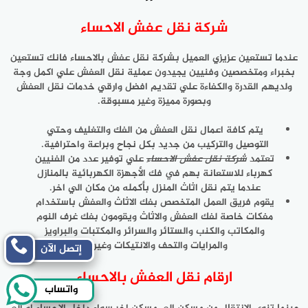
شركة نقل عفش الاحساء
عندما تستعين عزيزي العميل بشركة نقل عفش بالاحساء فانك تستعين
بخبراء ومتخصصين وفنيين يجيدون عملية نقل العفش علي اكمل وجة
ولديهم القدرة والكفاءة علي تقديم افضل وارقي خدمات نقل العفش
وبصورة مميزة وغير مسبوقة.
يتم كافة اعمال نقل العفش من الفك والتغليف وحتي
التوصيل والتركيب من جديد بكل نجاح وبراعة واحترافية.
تعتمد
شركة نقل عفش الاحساء
علي توفير عدد من الفنيين
كهرباء للاستعانة بهم في فك الأجهزة الكهربائية بالمنازل
عندما يتم نقل اثاث المنزل بأكمله من مكان الي اخر.
يقوم فريق العمل المتخصص بفك الاثاث والعفش باستخدام
مفكات خاصة لفك العفش والاثاث ويقومون بفك غرف النوم
والمكاتب والكنب والستائر والسرائر والمكتبات والبراويز
والمرايات والتحف والانتيكات وغيرها.
إتصل الآن
ارقام نقل العفش بالاحساء
واتساب