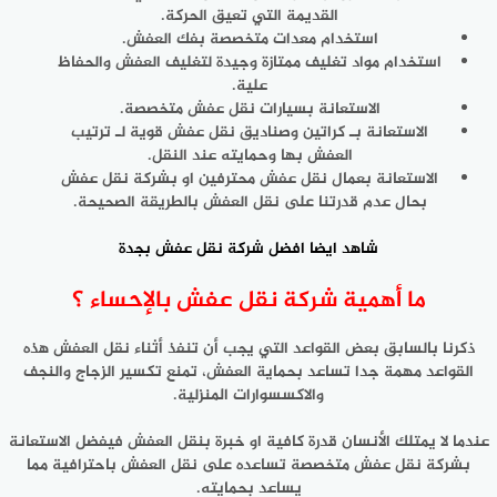
القديمة التي تعيق الحركة.
استخدام معدات متخصصة بفك العفش.
استخدام مواد تغليف ممتازة وجيدة لتغليف العفش والحفاظ
علية.
الاستعانة بسيارات نقل عفش متخصصة.
الاستعانة بـ كراتين وصناديق نقل عفش قوية لـ ترتيب
العفش بها وحمايته عند النقل.
الاستعانة بعمال نقل عفش محترفين او بشركة نقل عفش
بحال عدم قدرتنا على نقل العفش بالطريقة الصحيحة.
شاهد ايضا
افضل شركة نقل عفش بجدة
ما أهمية شركة نقل عفش بالإحساء ؟
ذكرنا بالسابق بعض القواعد التي يجب أن تنفذ أثناء نقل العفش هذه
القواعد مهمة جدا تساعد بحماية العفش، تمنع تكسير الزجاج والنجف
والاكسسوارات المنزلية.
عندما لا يمتلك الأنسان قدرة كافية او خبرة بنقل العفش فيفضل الاستعانة
بشركة نقل عفش متخصصة تساعده على نقل العفش باحترافية مما
يساعد بحمايته.