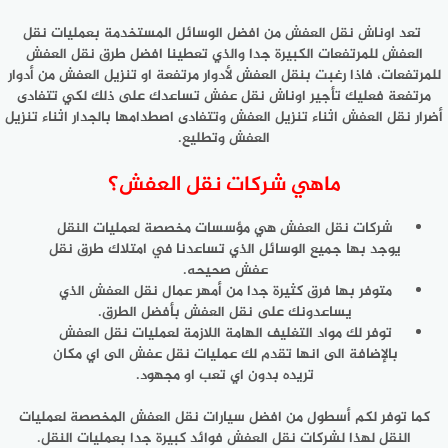
تعد اوناش نقل العفش من افضل الوسائل المستخدمة بعمليات نقل
العفش للمرتفعات الكبيرة جدا والذي تعطينا افضل طرق نقل العفش
للمرتفعات، فاذا رغبت بنقل العفش لأدوار مرتفعة او تنزيل العفش من أدوار
مرتفعة فعليك تأجير اوناش نقل عفش تساعدك على ذلك لكي تتفادى
أضرار نقل العفش اثناء تنزيل العفش وتتفادى اصطدامها بالجدار اثناء تنزيل
العفش وتطليع.
ماهي شركات نقل العفش؟
شركات نقل العفش هي مؤسسات مخصصة لعمليات النقل
يوجد بها جميع الوسائل الذي تساعدنا في امتلاك طرق نقل
عفش صحيحه.
متوفر بها فرق كثيرة جدا من أمهر عمال نقل العفش الذي
يساعدونك على نقل العفش بأفضل الطرق.
توفر لك مواد التغليف الهامة اللازمة لعمليات نقل العفش
بالإضافة الى انها تقدم لك عمليات نقل عفش الى اي مكان
تريده بدون اي تعب او مجهود.
كما توفر لكم أسطول من افضل سيارات نقل العفش المخصصة لعمليات
النقل لهذا لشركات نقل العفش فوائد كبيرة جدا بعمليات النقل.