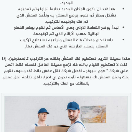
الجديد.
هنا لابد ان يكون المكان الجديد نظيفا تماما وتم تعقيمه
بشكل ممتاز ثم نقوم بوضع العفش به ونأخذ العفش الذي
تم فك وترقيمه للتركيب.
نبدأ بوضع القطعة الاولى وهي الأساس ثم نقوم بوضع القطع
الباقية حسب الأرقام الذي تم ترقيمها.
باستخدام معدات فك العفش وتركيبه نستطيع تركيب
العفش بنفس الطريقة التي تم فك العفش بها.
هكذا عميلنا الكريم تستطيع فك العفش ونقله مع التركيب كالمحترفين، إذا
كنت لا تستطيع القيام بذلك فلا تزعج عميلنا الفاضل نفسك فقط اتصل
علي شركة ” هوم سيرفر – افضل شركة نقل عفش بالطائف وسوف نقوم
بفك ونقل العفش لك بسهوله تامه بدون اي اضرار باقل تكلفة نقل عفش
بالطائف مع الفك والتركيب.