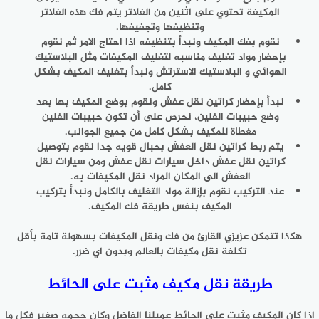
المكيفة تحتوي على اثنين من الفلاتر يتم فك هذه الفلاتر
وتنظيفها وتجفيفها.
نقوم بفك المكيف ونبدأ بتنظيفه اذا احتاج الامر ثم نقوم
بإحضار مواد تغليف مناسبه لتغليف المكيفات مثل البلاستيك
الهوائي و البلاستيك الاسترتش ونبدأ بتغليف المكيف بشكل
كامل.
نبدأ بإحضار كراتين نقل عفش ونقوم بوضع المكيف بها بعد
وضع حبيبات الفلين، نحرص على أن تكون حبيبات الفلين
مغطاة للمكيف بشكل كامل من جميع الجوانب.
يتم ربط كراتين نقل العفش بحبال قويه جدا نقوم بتوصيل
كراتين نقل عفش داخل سيارات نقل عفش ومن سيارات نقل
العفش الى المكان المراد نقل المكيفات به.
عند التركيب نقوم بإزالة مواد التغليف بالكامل ونبدأ بتركيب
المكيف بنفس طريقة فك المكيف.
هكذا تتمكن عزيزي القارئ من فك ونقل المكيفات بسهولة تامة بأقل
تكلفة نقل مكيفات بالعالم وبدون اي ضرر.
طريقة نقل مكيف مثبت على الحائط
اذا كان المكيف مثبت على الحائط عميلنا الفاضل وكان حجمه صغير فكل ما