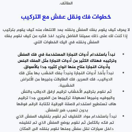
الطائف.
خطوات فك ونقل عفش مع التركيب
لا يعرف كيف يقوم بفك العفش ونقله بعد الانتهاء منه كيف يقوم بتركيب
إذا كنت لك على ذلك عميلنا الفاضل وتريد اخذ فكره عن كيف نقوم بفك
العفش ونقله في اليك الخطوات التي.
نبدأ باستخدام أدوات النجارة المستخدمة في
فك العفش
وتركيبه
فهناك الكثير من أدوات النجارة مثل المفك البنس
وأدوات النجارة متاح منها انواع كثيره جدا بالأسواق.
نبدأ بأخذ أدوات النجارة ونبدأ بفك الخشب بها مثل فك
الدواليب، فك السرير، فك الطاولات وغيرها من الأغراض
الخشبية.
ثم نقوم بترقيم الأخشاب ترقيم ارفق الدولاب والنش
والبوفيه وغيرها لسهولة تركيبها من الضروري جدا ترقيم
هاف تستطيع استخدام لاصقة الورقية لكتابة الرقم فوقها
بدون تسبب ضرر للعفش.
نبدأ باستخدام مواد التغليف ثم نقوم بتغليف العفش الذي
تم فكه بالكامل ثم نقوم بوضع العفش الذي تم تغليفه
داخل سيارات نقل عفش ومنها نقوم بنقله الى المكان