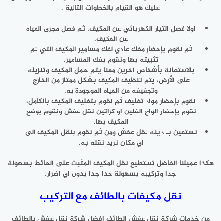
عليك هو القيام بالخطوات التالية .
اولا فصل التيار الكهربائي عن المكيف، ثم فصل مجرى المياه
عن المكيف.
ثم نقوم بإحضار مفك عادي لفك مسامير المكيف التي تم
تثبيته بها ونقوم بفك المسامير.
بالاستعانة بأشخاص اخرين معنا يتم حمل المكيف وتنزيله
على الأرض، يتم تنظيف المكيف بشكل ممتاز من الخارج
وتجفيفه من المياه الموجودة به.
نقوم بإحضار مواد تغليف ثم نقوم بتغليف المكيف بالكامل،
نقوم بإحضار الواح الفلين او كراتين نقل عفش ونقوم بوضع
المكيف بها.
نستعين بـ دينه نقل عفش ومن ثم نقوم بنقل المكيف الى
اي مكان نريد نقله به.
هكذا عميلنا الفاضل تستطيع نقل المكيف المثبت على الحائط بسهولة
جدا وتركيبه بسهولة جدا جدا بدون اي اضرار.
نقل مكيفات بالطائف مع التركيب
من خدمات شركة نقل عفش الطائف افضل شركة نقل عفش بالطائف