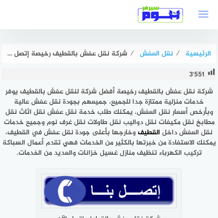
لتجاوز
لى
لمحتوى
الرئيسية
⁄
نقل العفش
⁄
شركة نقل عفش بالقطيف رخيصة إتصل الآن خصم 47% هوم سيرفر
3٬551
شركة نقل عفش بالقطيف رخيصة أفضل شركة لنقل عفش بالقطيف يوفر
خدمات منزلية ممتازة جدا للجميع، جميعهم بجودة نقل عفش عالية
وبأرخص أسعار نقل العفش، يمكنك طلب خدمة نقل عفش نقل اثاث نقل
مطابخ نقل مكيفات نقل دواليب نقل طاولات نقل غرف نوم وجميع خدمات
نقل العفش داخل
القطيف
وخارجها بأعلى جودة نقل عفش في القطيف،
يمكنك الاستفادة من خبرتها بالكثير من الخدمات فهي تقدم أعمال السباكة
تركيب الكهرباء تنظيف منازل غسيل خزانات والعديد من الخدمات.