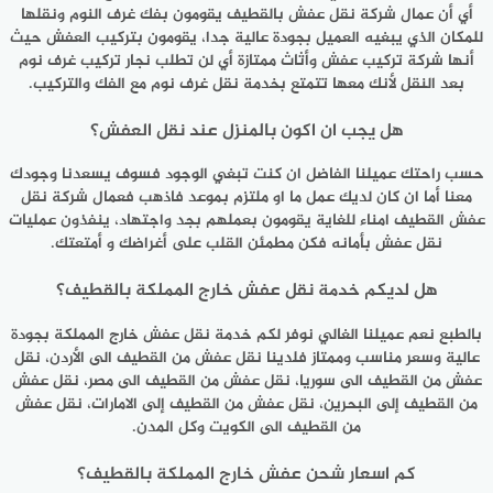
أي أن عمال شركة نقل عفش بالقطيف يقومون بفك غرف النوم ونقلها
للمكان الذي يبغيه العميل بجودة عالية جدا، يقومون بتركيب العفش حيث
أنها شركة تركيب عفش وأثاث ممتازة أي لن تطلب نجار تركيب غرف نوم
بعد النقل لأنك معها تتمتع بخدمة نقل غرف نوم مع الفك والتركيب.
هل يجب ان اكون بالمنزل عند نقل العفش؟
حسب راحتك عميلنا الفاضل ان كنت تبغي الوجود فسوف يسعدنا وجودك
معنا أما ان كان لديك عمل ما او ملتزم بموعد فاذهب فعمال شركة نقل
عفش القطيف امناء للغاية يقومون بعملهم بجد واجتهاد، ينفذون عمليات
نقل عفش بأمانه فكن مطمئن القلب على أغراضك و أمتعتك.
هل لديكم خدمة نقل عفش خارج المملكة بالقطيف؟
بالطبع نعم عميلنا الغالي نوفر لكم خدمة نقل عفش خارج المملكة بجودة
عالية وسعر مناسب وممتاز فلدينا نقل عفش من القطيف الى الأردن، نقل
عفش من القطيف الى سوريا، نقل عفش من القطيف الى مصر، نقل عفش
من القطيف إلى البحرين، نقل عفش من القطيف إلى الامارات، نقل عفش
من القطيف الى الكويت وكل المدن.
كم اسعار شحن عفش خارج المملكة بالقطيف؟