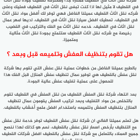
شركه نقل اثاث في القطيف ممتازة جدا ومحترفه تعطيك جودة نقل اثاث
في القطيف لا مثيل لها اذا كنت تبغى نقل اثاث في القطيف فعليك وعلى
شركه نقل اثاث القطيف عميلنا الفاضل فهي توفر لك أفضل مواد نقل اثاث
في القطيف، تعطيك افضل سيارة نقل اثاث في القطيف، لديها امهر عمال
نقل اثاث في القطيف، خدمه نقل اثاث مع الفك والتركيب في القضيب
رخيصة مع شركه نقل اثاث القطيف ستتمتع بجودة نقل اثاث مثالية
ومتميزة.
هل تقوم بتنظيف العفش وتلميعه قبل وبعد ؟
بالطبع عميلنا الفاضل من خطوات عملية نقل عفش التي تقوم بها شركة
نقل عفش بالقطيف هي توفير عمال تنظيف عفش المنازل قبل الفك هذا
للحصول على عملية تغليف عفش عالية الجودة.
بعد انتهاء شركة نقل العفش القطيف من نقل العفش في القطيف تقوم
بالتخلص من مواد التغليف وبعد تركيب العفش يقومون عمال تنظيف
المنازل بتنظيف العفش وتلميعه باستخدام افضل ملمع أخشاب بالقطيف.
هل تعلم عميلنا الغالي ان شركة نقل عفش القطيف توفر خدمة نقل عفش
مع التنظيف بأرخص اسعار نقل عفش بالقطيف، نعم هو كذلك لهذا ننصح
جميع العملاء بالتعامل مع شركة نقل عفش بالقطيف افضل شركات القطيف