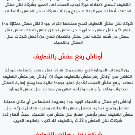
القطيف تسعى لامتلاك ميزة لجذب العملاء لها، المميز بشركة نقل عفش
القطيف أنها تسعى لامتلاك جميع مميزات شركات نقل العفش بالقطيف.
شركة نقل عفش القطيف تمنح عملائها الكرام جودة نقل عفش ممتازة جدا
توفر لكم نقل عفش داخلي شحن عفش تخزين عفش تغليف عفش نقل
عفش من شقه لشقه نقل عفش بالضمان فهي من أفضل شركات نقل
العفش بالقطيف.
أوناش رفع عفش بالقطيف
من المعدات الممتازة التي تستخدمها شركة نقل عفش بالقطيف عميلنا
الفاضل هي أوناش رفع عفش بالقطيف حيث ان أوناش رفع عفش القطيف
تساعد برفع عفش العملاء للأدوار العليا بجودة عالية مما يمنع إصابة العفش
بصدمات وتلف يؤثر فيه وتتلفه فهي من معدات نقل عفش الممتازة.
أوناش رفع عفش بالقطيف قويه جدا وسريعة اطلبها من أي مكان عميلنا
الفاضل وتمتع بخدمة توصيل عفش بالقطيف ممتازة، فداخل شركة نقل
عفش القطيف تمتع بأرخص اسعار نقل عفش في القطيف، حيث أنها رائدة
شركات نقل العفش والأثاث بالقطيف فلا تتردد واطلبها الحين.