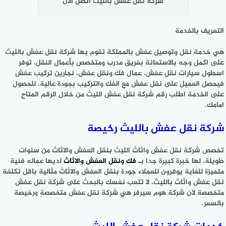
شركة نقل عفش بالليث اتصل الآن
التعريف بالخدمة
هي خدمة نقل وتوصيل عفش بالمملكة تقوم بها شركة نقل عفش بالليث
على اكمل وجه بالاستعانة بفريق مدرب ومتخصص بأعمال النقل، توفر
اسطول سيارات نقل عفش، عمال فك ونقل عفش، نجارين تركيب عفش
فيحصل العميل على نقل عفش مع الفك والتركيب بجودة عالية، للحصول
على الخدمة اطلب رقم شركة نقل عفش الليث من خلال الرقم المتاح
امامك.
شركة نقل عفش بالليث رخيصة
تخصص شركة نقل عفش واثاث الليث بنقل العفش والاثاث من سنوات
طويلة، لها خبرة كبيرة جدا بـ
فك ونقل العفش والاثاث
لديها عماله فنية
متميزة للغاية يوفرون للعملاء جودة بنقل العفش والاثاث مثالية باقل تكلفة
نقل عفش واثاث بالليث، لا تتعب نفسك بالبحث على شركة نقل عفش
متخصصة لان شركة هوم سيرفر هي شركة نقل عفش متخصصة ورخيصة
بالسعر.