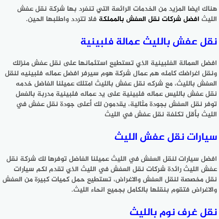
هناك ايضا المزيد من الخدمات الرائعة التي تنفرد بها شركة نقل عفش
الليث
افضل شركات نقل العفش بالمملكة
فلا تتردد واطلبها الحين.
نقل عفش بالليث عمالة فلبينية
افضل العمالة الفلبينية الذي تستطيع استئمانها على نقل عفش منزلك
ونقل اغراضك كامله هم عمال شركة هوم سيرفر افضل عماله فلبينيه لنقل
العفش بالليث، مع شركه نقل عفش بالليث امتلك عميلنا الفاضل خدمه
نقل عفش بالليس عماله فلبينية على يد عماله فلبينية مدربة بالفعل
توفر نقل العفش بجودة مثالية، يقدمون لك أعلى جودة نقل عفش في
الليث بأقل تكلفة نقل عفش في الليث
سيارات نقل عفش الليث
افضل سيارات لنقل العفش في الليث عميلنا الفاضل توفرها لك شركة نقل
عفش الليث رائدة شركات نقل العفش في الليث الذي تقدم لكم سيارات
نقل مخصصة لنقل العفش والاغراض، تستطيع حمل كميات كبيرة من العفش
والاغراض فتقوم بنقلها بالكامل بجميع انحاء الليث.
نقل غرف نوم بالليث