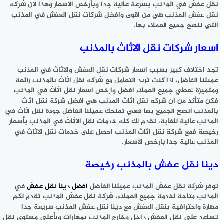
نقل عفش في المذنب بسرعة عالية جدا وبأرخص الاسعار وهذا لان شركه
نقل عفش المذنب هي من اقوى وافضل شركات نقل العفش في المذنب
التي ننصح جميع العملاء بها.
اسعار شركات نقل الاثاث بالمذنب
تجد اختلاف كبير بسبب اسعار شركات نقل العفش والاثاث في المذنب
عميلنا الفاضل، اذا كنت تريد التعامل مع شركه نقل اثاث بالمذنب رائعة
ومتميزة تعطي جميع العملاء افضل وارخص اسعار نقل اثاث في المذنب
فكن متأكد من ان شركه نقل اثاث المذنب هي افضل شركة نقل اثاث
بالمذنب انصح الجميع بها فهي تمنحك عميلنا الفاضل جودة نقل اثاث في
المذنب عالية للغاية، تقدم لك كله خدمات نقل الاثاث في المذنب بأسعار
رخيصة فمع شركة نقل اثاث المذنب احصل على خدمات نقل الاثاث في
المذنب عالية جدا بارخص الاسعار.
دينا نقل عفش بالمذنب رخيصة
توفر شركة نقل عفش المذنب عميلنا الفاضل
افضل دينا نقل عفش
في
المذنب متاحة لخدمة جميع العملاء، شركة نقل عفش المذنب تقدم لكم
مهارة واحترافية بنقل العفش مع دينا نقل عفش المذنب سريعة جدا
تساعد على نقل العفش داخل وخارج المذنب بمهارات وبأعلى مستوى نقل