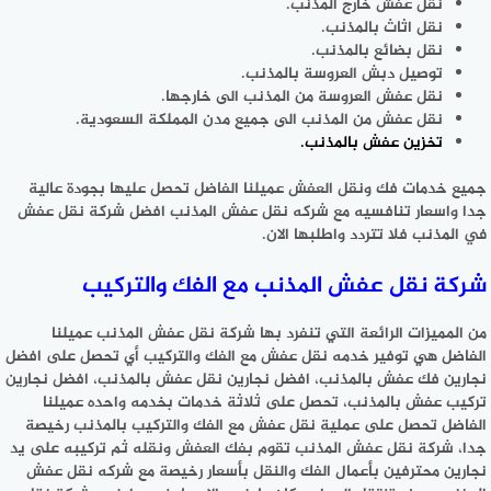
نقل عفش خارج المذنب.
نقل اثاث بالمذنب.
نقل بضائع بالمذنب.
توصيل دبش العروسة بالمذنب.
نقل عفش العروسة من المذنب الى خارجها.
نقل عفش من المذنب الى جميع مدن المملكة السعودية.
تخزين عفش
بالمذنب.
جميع خدمات فك ونقل العفش عميلنا الفاضل تحصل عليها بجودة عالية
جدا واسعار تنافسيه مع شركه نقل عفش المذنب افضل شركة نقل عفش
في المذنب فلا تتردد واطلبها الان.
شركة نقل عفش المذنب مع الفك والتركيب
من المميزات الرائعة التي تنفرد بها شركة نقل عفش المذنب عميلنا
الفاضل هي توفير خدمه نقل عفش مع الفك والتركيب أي تحصل على افضل
نجارين فك عفش بالمذنب، افضل نجارين نقل عفش بالمذنب، افضل نجارين
تركيب عفش بالمذنب، تحصل على ثلاثة خدمات بخدمه واحده عميلنا
الفاضل تحصل على عملية نقل عفش مع الفك والتركيب بالمذنب رخيصة
جدا، شركة نقل عفش المذنب تقوم بفك العفش ونقله ثم تركيبه على يد
نجارين محترفين بأعمال الفك والنقل بأسعار رخيصة مع شركه نقل عفش