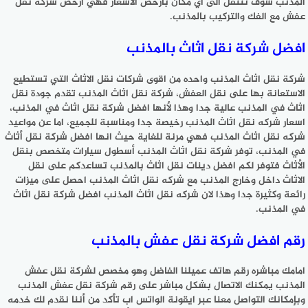
المذنب سوف تنتقل الى اي مكان بارخص الاسعار فهي ارخص شركة نقل
عفش مع الفك والتركيب بالمذنب.
افضل شركة نقل اثاث بالمذنب
شركة نقل اثاث المذنب واحده من اقوى شركات نقل الاثاث التي تستطيع
الاستعانة بها على نقل العفش، شركة نقل اثاث المذنب تقدم جودة نقل
اثاث في المذنب عالية جدا وهذا لأنها افضل شركة نقل اثاث في المذنب،
اسعار شركه نقل اثاث المذنب رخيصة جدا ومناسبة للجميع، اما عن مواعيد
شركه نقل اثاث المذنب فهي مرنة للغاية حيث انها افضل شركة نقل أثاث
في المذنب، توفر شركة نقل اثاث المذنب أسطول سيارات متخصص بنقل
الأثاث فتوفر لكم افضل دينات نقل اثاث بالمذنب تساعدكم على نقل
الاثاث داخل وخارج المذنب مع شركه نقل اثاث المذنب احصل على ميزات
رائعة وكثيرة جدا وهذا لان شركه نقل اثاث المذنب افضل شركة نقل اثاث
في المذنب.
رقم افضل شركة نقل عفش بالمذنب
امامك مباشره رقم هاتف عميلنا الفاضل وهو مخصص لشركة نقل عفش
المذنب يمكنك الاتصال بشكل مباشر على رقم شركة نقل عفش المذنب
وبإمكانك التواصل معنا عبر ايقونة الواتس اب تأكد من أننا نقدم لك خدمه