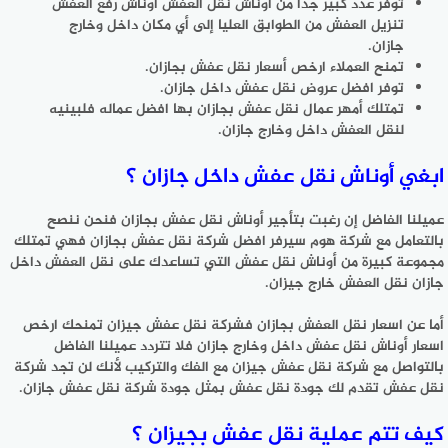
توفر عدد كبير جدا من أوناش نقل العفش أوناش رفع العفش
تنزيل العفش من الطوابق العليا إلى أي مكان داخل وخارج
جازان.
تمنح العملاء ارخص أسعار نقل عفش بجازان.
توفر افضل عروض نقل عفش داخل جازان.
تمتلك أمهر عمال نقل عفش بجازان بها افضل عماله فلبينيه
لنقل العفش داخل وخارج جازان.
ابغي أوناش نقل عفش داخل جازان ؟
عميلنا الفاضل إن رغبت بتأجير أوناش نقل عفش بجازان فنحن ننصح
بالتعامل مع شركة هوم سيرفر افضل شركة نقل عفش بجازان فهي تمتلك
مجموعة كبيرة من أوناش نقل عفش التي تساعدك على نقل العفش داخل
جازان نقل العفش خارج جيزان.
أما عن اسعار نقل العفش بجازان فشركة نقل عفش جيزان تمنحك ارخص
اسعار أوناش نقل عفش داخل وخارج جازان فلا تتردد عميلنا الفاضل
بالتواصل مع شركة نقل عفش جيزان مع الفك والتركيب لأنك لن تجد شركة
نقل عفش تقدم لك جودة نقل عفش بمثل جودة شركة نقل عفش جازان.
كيف تتم عملية نقل عفش بجيزان ؟