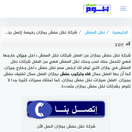
لتجاوز
لى
لمحتوى
الرئيسية
⁄
نقل العفش
⁄
شركة نقل عفش بجازان رخيصة إتصل بنا الآن بخصم 50% هوم سيرفر
3٬217
شركة نقل عفش بجازان من افضل شركات نقل العفش داخل
جيزان
خارجها
فهي تتحمل عنك تعب وعناء نقل العفش فهي من افضل شركات نقل
العفش في جازان التي توفر لك ارخص سعر نقل عفش داخل وخارج جيزان،
كما أن بها افضل عمال
فك وتركيب عفش
بجازان افضل عمال تغليف عفش
بجيزان، افضل سيارات نقل عفش بجازان، كما تمتلك مميزات كثيرة جدا لا
تتوفر بشركات نقل عفش بجازان متعددة.
شركة نقل عفش بجازان اتصل الآن