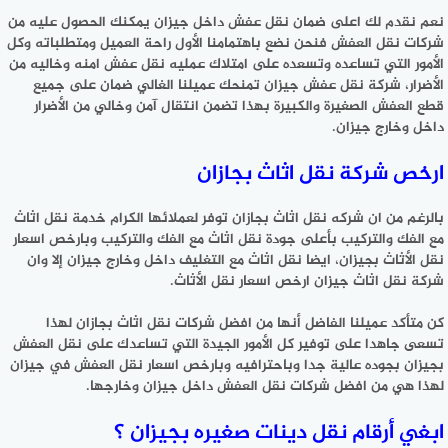
نعم نقدم لك اعلى ضمان نقل عفش داخل جيزان يمكنك الحصول عليه من
شركات نقل العفش فنحن نضع باهتمامنا الأول راحة العميل ومتطلباته وكل
الأمور التي تساعده وتسعده على امتلاك عمليه نقل عفش امنه وخاليه من
الأضرار، شركة نقل عفش جيزان تمنحك عميلنا الغالي ضمان على جميع
قطع العفش الصغيرة والكبيرة بهذا تضمن انتقال آمن وخالي من الأضرار
داخل وخارج جيزان.
ارخص شركة نقل اثاث بجازان
بالرغم من ان شركه نقل اثاث بجازان توفر لعملائها الكرام خدمة نقل اثاث
مع الفك والتركيب بأعلى جودة نقل اثاث مع الفك والتركيب وبارخص اسعار
نقل الأثاث بجيزان، ايضا نقل اثاث مع التغليف داخل وخارج جيزان إلا وان
شركة نقل اثاث جيزان ارخص اسعار نقل الأثاث.
كن متأكد عميلنا الفاضل أنها من افضل شركات نقل اثاث بجازان لهذا
تسعى جاهدا على توفير كل الأمور الجيدة التي تساعدك على نقل العفش
بجيزان بجوده عالية جدا وباحترافيه وبارخص اسعار نقل العفش في جيزان
لهذا هي من افضل شركات نقل العفش داخل جيزان وخارجها.
ابغي أرقام نقل دينات صغيره بجيزان ؟