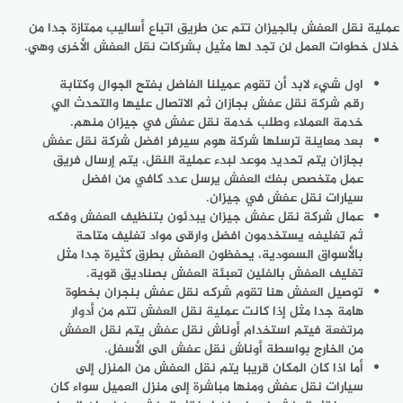
عملية نقل العفش بالجيزان تتم عن طريق اتباع أساليب ممتازة جدا من
خلال خطوات العمل لن تجد لها مثيل بشركات نقل العفش الأخرى وهي.
اول شيء لابد أن تقوم عميلنا الفاضل بفتح الجوال وكتابة
رقم شركة نقل عفش بجازان ثم الاتصال عليها والتحدث الي
خدمة العملاء وطلب خدمة نقل عفش في جيزان منهم.
بعد معاينة ترسلها شركة هوم سيرفر افضل شركة نقل عفش
بجازان يتم تحديد موعد لبدء عملية النقل، يتم إرسال فريق
عمل متخصص بفك العفش يرسل عدد كافي من افضل
سيارات نقل عفش في جيزان.
عمال شركة نقل عفش جيزان يبدئون بتنظيف العفش وفكه
ثم تغليفه يستخدمون افضل وارقى مواد تغليف متاحة
بالأسواق السعودية، يحفظون العفش بطرق كثيرة جدا مثل
تغليف العفش بالفلين تعبئة العفش بصناديق قوية.
توصيل العفش هنا تقوم شركه نقل عفش بنجران بخطوة
هامة جدا مثل إذا كانت عملية نقل العفش تتم من أدوار
مرتفعة فيتم استخدام أوناش نقل عفش يتم نقل العفش
من الخارج بواسطة أوناش نقل عفش الى الأسفل.
أما اذا كان المكان قريبا يتم نقل العفش من المنزل إلى
سيارات نقل عفش ومنها مباشرة إلى منزل العميل سواء كان