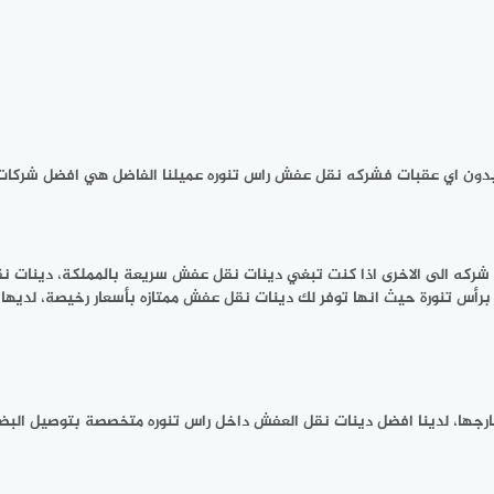
ا بدون اي عقبات فشركه نقل عفش راس تنوره عميلنا الفاضل هي افضل شركات 
من شركه الى الاخرى اذا كنت تبغي دينات نقل عفش سريعة بالمملكة، دينات
س تنورة حيث انها توفر لك دينات نقل عفش ممتازه بأسعار رخيصة، لديها 
ارجها، لدينا افضل دينات نقل العفش داخل راس تنوره متخصصة بتوصيل البضائع