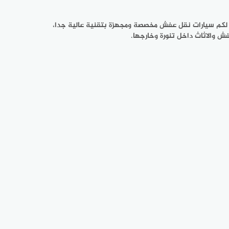
ر لكم سيارات نقل عفش مخصصة ومجهزة بتقنية عالية جدا،
ش والاثاث داخل تنورة وخارجها.