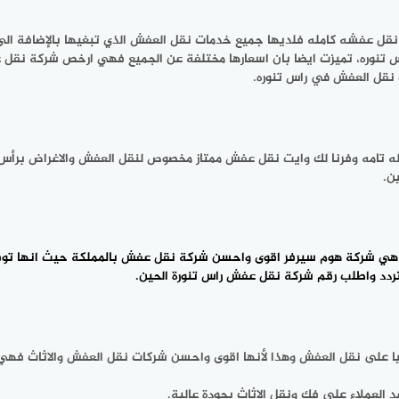
 نقل عفشه كامله فلديها جميع خدمات نقل العفش الذي تبغيها بالإضافة ا
اس تنوره، تميزت ايضا بان اسعارها مختلفة عن الجميع فهي ارخص شركة ن
نقل العفش في راس تنوره.
هوله تامه وفرنا لك وايت نقل عفش ممتاز مخصوص لنقل العفش والاغراض برأ
ن.
لي هي شركة هوم سيرفر اقوى واحسن
شركة نقل عفش بالمملكة
حيث انها توف
دد واطلب رقم شركة نقل عفش راس تنورة الحين.
يا على نقل العفش وهذا لأنها اقوى واحسن شركات نقل العفش والاثاث فهي ش
لعملاء على فك ونقل الاثاث بجودة عالية.