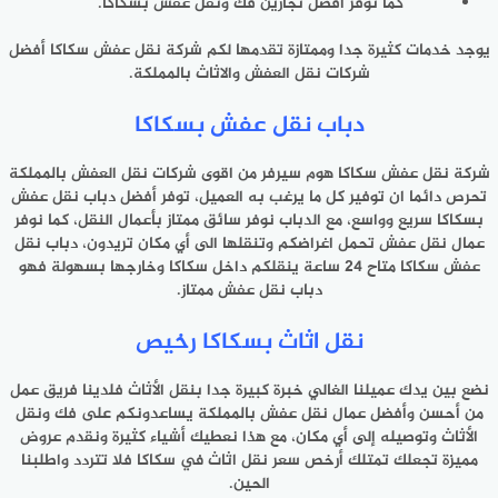
كما توفر أفضل نجارين فك ونقل عفش بسكاكا.
يوجد خدمات كثيرة جدا وممتازة تقدمها لكم شركة نقل عفش سكاكا أفضل
شركات نقل العفش والاثاث بالمملكة.
دباب نقل عفش بسكاكا
شركة نقل عفش سكاكا هوم سيرفر من اقوى شركات نقل العفش بالمملكة
تحرص دائما ان توفير كل ما يرغب به العميل، توفر أفضل دباب نقل عفش
بسكاكا سريع وواسع، مع الدباب نوفر سائق ممتاز بأعمال النقل، كما نوفر
عمال نقل عفش تحمل اغراضكم وتنقلها الى أي مكان تريدون، دباب نقل
عفش سكاكا متاح 24 ساعة ينقلكم داخل سكاكا وخارجها بسهولة فهو
دباب نقل عفش ممتاز.
نقل اثاث بسكاكا رخيص
نضع بين يدك عميلنا الغالي خبرة كبيرة جدا بنقل الأثاث فلدينا فريق عمل
من أحسن وأفضل عمال نقل عفش بالمملكة يساعدونكم على فك ونقل
الأثاث وتوصيله إلى أي مكان، مع هذا نعطيك أشياء كثيرة ونقدم عروض
مميزة تجعلك تمتلك أرخص سعر نقل اثاث في سكاكا فلا تتردد واطلبنا
الحين.