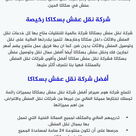
عفش في سكاكا الحين.
شركة نقل عفش بسكاكا رخيصة
شركة نقل عفش بسكاكا شركة عالمية للنقليات متاح بها كل خدمات نقل
العفش والاثاث داخل سكاكا وخارجها، تتميز بقدرتها العالية على نقل
وتوصيل العفش والاثاث بدون ضرر، كما ان بها فريق عمل متنوع يضم أمهر
نجارين فك ونقل عفش بسكاكا أيضا أفضل عمال نقل وتوصيل عفش
بسكاكا فشركة نقل عفش سكاكا أفضل وأقوى شركات نقل العفش
بالمملكة فهيا بنا نتعرف أكثر عليها.
أفضل شركة نقل عفش بسكاكا
تتمتع شركة هوم سيرفر أفضل
شركة نقل عفش بسكاكا
بمميزات رائعة
تجعلك تختارها عميلنا الغالي عن غيرها من شركات نقل العفش والاغراض،
من اهم مميزاتها.
تدريبهم العالي والمكثف لجميع العمالة الفنية التي تعمل
بها بمجال نقل العفش.
حرصها على أن تكون مفتوحة 24 ساعة لمساعدة الجميع