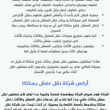
تغليف موبيليا واغراض خشبية، تغليف اواني فخار، تغليف
زجاج، تغليف تحف وكل شيء يتم تغليفه.
عملية النقل تتم بأحدث وأفضل الطرق فنقوم بنقل الأغراض
المغلفة الى سياراتنا ودينات نقل العفش ودباب نقل العفش.
ننقل العفش خارج سكاكا الى أي مدينة او محافظة يرغب بها
العميل.
كما نقوم بتفريغ سيارات نقل العفش والاثاث ونترك الأثاث
الى نجارين تركيب عفش واثاث.
يقومون نجارين الأثاث بتركيب العفش والاثاث وتلميعه
بورنيش اثاث مميز يعطيكم لمعة لا مثيل لها.
هكذا تمتلكون مستوى نقل عفش واثاث خارج سكاكا لا مثيل له
عميلنا الغالي على يد فنيين متميزين يقدمون لكم مستوى نقل
اثاث عالي جدا بأرخص الأسعار.
أرخص شركة نقل عفش بسكاكا
شركة هوم سيرفر شركة ومؤسسة ضخمة وكبيرة جدا توفر لكم مستوى نقل
عفش واثاث عالي جدا كما تقدم كل خدمات نقل العفش والاثاث داخل
سكاكا وخارجها بأسعار اقتصادية ومميزة، ان كنت تبحث عن
شركة نقل
عفش بسكاكا
رخيصة فأنت وأخيرا وصلت اطلب رقم الجوال المتاح أمامك