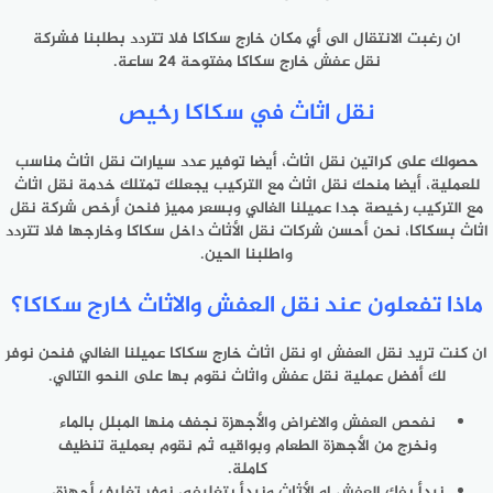
ان رغبت الانتقال الى أي مكان خارج سكاكا فلا تتردد بطلبنا فشركة
نقل عفش خارج سكاكا مفتوحة 24 ساعة.
نقل اثاث في سكاكا رخيص
حصولك على كراتين نقل اثاث، أيضا توفير عدد سيارات نقل اثاث مناسب
للعملية، أيضا منحك نقل اثاث مع التركيب يجعلك تمتلك خدمة نقل اثاث
مع التركيب رخيصة جدا عميلنا الغالي وبسعر مميز فنحن أرخص شركة نقل
اثاث بسكاكا، نحن أحسن شركات نقل الأثاث داخل سكاكا وخارجها فلا تتردد
واطلبنا الحين.
ماذا تفعلون عند نقل العفش والاثاث خارج سكاكا؟
ان كنت تريد نقل العفش او نقل اثاث خارج سكاكا عميلنا الغالي فنحن نوفر
لك أفضل عملية نقل عفش واثاث نقوم بها على النحو التالي.
نفحص العفش والاغراض والأجهزة نجفف منها المبلل بالماء
ونخرج من الأجهزة الطعام وبواقيه ثم نقوم بعملية تنظيف
كاملة.
نبدأ بفك العفش او الأثاث ونبدأ بتغليفه، نوفر تغليف أجهزة،