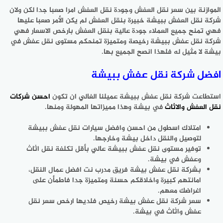
الموازنة بين سعر نقل العفش وجودة نقل العفش امرا صعبا جدا لكن ولان
شركة نقل العفش ببيشة خبيرة بنقل العفش لم يكن الأمر صعبا عليها
فهي تمنح جميع العملاء جودة عالية بنقل العفش بارخص الاسعار فهي
شركة نقل عفش ببيشة رخيصة ومتميزة تمنحكم مستوى نقل عفش في
بيشة لا مثيل له فلهذا انصح الجميع بها.
افضل شركة نقل عفش ببيشة
استطاعت شركة نقل عفش ببيشة عميلنا الغالي ان تكون
احسن شركات
نقل العفش والاثاث
في بيشة وهذا مميزاتها المهولة ومنها.
امتلاك اسطول من احسن وافضل سيارات نقل عفش ببيشة
لتوصيل والنقل داخل بيشة وخارجها.
توفير مستوى نقل عفش ببيشة عالي بأقل تكلفة نقل اثاث
وعفش في بيشة.
بشركة نقل عفش بيشة فريق مدرب نت افضل عمال النقل،
امانتهم كبيرة واخلاقكم حسنة ومتميزة جدا فاطمأن على
اغراضك معهم.
سعر شركة نقل عفش بيشة رخيص فلديها ارخص سعر نقل
عفش واثاث في بيشة.