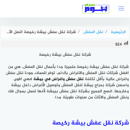
لتجاوز
لى
لمحتوى
الرئيسية
⁄
نقل العفش
⁄
شركة نقل عفش بيشة رخيصة اتصل الآن : للايجار | هوم سيرفر
924
شركة نقل عفش بيشة رخيصة
شركة نقل عفش بيشة رخيصة متميزة جدا بأعمال نقل العفش، هي من
افضل شركات نقل العفش والاغراض بالدلم، توفر للعملاء جودة نقل عفش
واغراض عالية بأقل تكلفة
نقل عفش واغراض في بيشة
فهي اقوى
واحسن شركة بحراج بيشة لنقل العفش وتوصيل الأغراض داخل بيشة
وخارجها، انصح الجميع بشركة نقل عفش ببيشة لأنها تعمل بمجال فك
ونقل العفش والاثاث من سنوات طويلة جدا.
شركة نقل عفش بيشة رخيصة