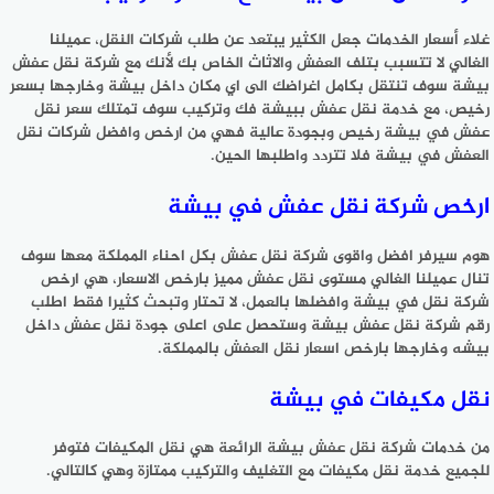
غلاء أسعار الخدمات جعل الكثير يبتعد عن طلب شركات النقل، عميلنا
الغالي لا تتسبب بتلف العفش والاثاث الخاص بك لأنك مع شركة نقل عفش
بيشة سوف تنتقل بكامل اغراضك الى اي مكان داخل بيشة وخارجها بسعر
رخيص، مع خدمة نقل عفش ببيشة فك وتركيب سوف تمتلك سعر نقل
عفش في بيشة رخيص وبجودة عالية فهي من ارخص وافضل شركات نقل
العفش في بيشة فلا تتردد واطلبها الحين.
ارخص شركة نقل عفش في بيشة
هوم سيرفر افضل واقوى شركة نقل عفش بكل احناء المملكة معها سوف
تنال عميلنا الغالي مستوى نقل عفش مميز بارخص الاسعار، هي ارخص
شركة نقل في بيشة وافضلها بالعمل، لا تحتار وتبحث كثيرا فقط اطلب
رقم شركة نقل عفش بيشة وستحصل على اعلى جودة نقل عفش داخل
بيشه وخارجها بارخص اسعار نقل العفش بالمملكة.
نقل مكيفات في بيشة
من خدمات شركة نقل عفش بيشة الرائعة هي نقل المكيفات فتوفر
للجميع خدمة نقل مكيفات مع التغليف والتركيب ممتازة وهي كالتالي.