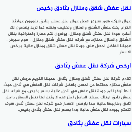
نقل عفش شقق ومنازل بثادق رخيص
عمال شركة هوم سيرفر افضل عمال نقل عفش بثادق يقومون عملائنا
الكرام بفك عفش الشقق والمنازل وتغليفه ونقله كما تريد يقدمون لك
أعلى جودة نقل عفش شقق ومنازل، يوفرون لكم مهارة واحترافية بنقل
الشقق والمنازل ممتازه، مع شركه نقل عفش شقق ومنازل – هوم سيرفر –
عميلنا الفاضل احصل على جودة نقل عفش شقق ومنازل عالية بارخص
الاسعار.
ارخص شركة نقل عفش بثادق
تقدم شركة نقل عفش شقق ومنازل بثادق عميلنا الكريم عروض نقل
عفش ممتازه جعلتها من احسن وافضل شركات نقل العفش في ثادق حيث
انها توفر لكم جودة نقل عفش في ثادق عالية بسعر رخيص، مع شركه نقل
عفش ثادق امتلك عميلنا الفاضل احترافيه لا مثيل لها بنقل العفش داخل
ثادق وخارجها عالية جدا بارخص الاسعار فمع شركه نقل عفش ثادق سوف
تتمتع بجوده نقل عفش عالية جدا بسعر نقل عفش بثادق رخيص.
سيارات نقل عفش بثادق