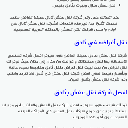
نقل عفش منازل وبيوت بثادق رخيص.
عند اتصالك على رقم شركة نقل عفش ثادق عميلنا الفاضل ستجد
خدمات كثيرة جدا غير هذه الخدمات فشركه نقل عفش ثادق هي
اولى واحسن شركات نقل العفش بالمملكة العربية السعودية.
نقل أغراضه في ثادق
شركة نقل عفش صادق عميلنا الفاضل هوم سيرفر افضل شركه تستطيع
الاستعانة بها لنقل ممتلكاتك واغراضك من مكان إلى مكان حيث توفر لك
نقل اغراض من بيت لبيت نقل اغراض داخل ثادق وخارجها بجوده عالية
وبأسعار رخيصة فهي افضل شركة نقل عفش في ثادق فلا تتردد واطلب
رقم شركة نقل عفش بثادق الحين..
افضل شركة نقل عفش بثادق
تمتلك شركة – هوم سيرفر – افضل شركة نقل العفش والاثاث بثادق مميزات
جعلتها متميزة عن جميع شركات نقل العفش في المملكة العربية
السعودية من أهم هذه المميزات.