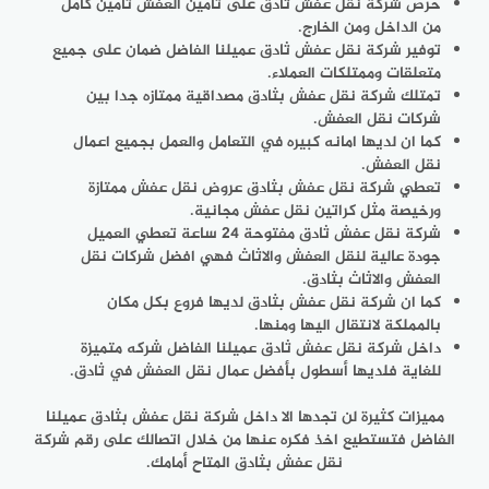
حرص شركة نقل عفش ثادق على تأمين العفش تأمين كامل
من الداخل ومن الخارج.
توفير شركة نقل عفش ثادق عميلنا الفاضل ضمان على جميع
متعلقات وممتلكات العملاء.
تمتلك شركة نقل عفش بثادق مصداقية ممتازه جدا بين
شركات نقل العفش.
كما ان لديها امانه كبيره في التعامل والعمل بجميع اعمال
نقل العفش.
تعطي شركة نقل عفش بثادق عروض نقل عفش ممتازة
ورخيصة مثل كراتين نقل عفش مجانية.
شركة نقل عفش ثادق مفتوحة 24 ساعة تعطي العميل
جودة عالية لنقل العفش والاثاث فهي افضل شركات نقل
العفش والاثاث بثادق.
كما ان شركة نقل عفش بثادق لديها فروع بكل مكان
بالمملكة لانتقال اليها ومنها.
داخل شركة نقل عفش ثادق عميلنا الفاضل شركه متميزة
للغاية فلديها أسطول بأفضل عمال نقل العفش في ثادق.
مميزات كثيرة لن تجدها الا داخل شركة نقل عفش بثادق عميلنا
الفاضل فتستطيع اخذ فكره عنها من خلال اتصالك على رقم شركة
نقل عفش بثادق المتاح أمامك.