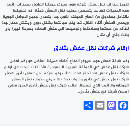
تتميز سيارات نقل عفش شركة هوم سيرفر عميلنا الفاضل بمميزات رائعة
هذه المميزات تساعد بتسهيل عملية نقل العفش فمثلا تم تقفيلها
بالكامل بصندوق من الصاج المجلف القوي جدا يتصدى جميع العوامل الجوية
ويحمي العفش أثناء النقل، كما يتم صيانتها بشكل دوري وبشكل ممتاز جدا
للتأكد من صحتها وسلامتها وتوصيلها الى عفش العملاء بسرعة كبيرة باي
وقت وفي أي مكان.
ارقام شركات نقل عفش بثادق
رقم شركة عفش هوم سيرفر المتاح أمامك عميلنا الفاضل هو رقم افضل
شركة نقل عفش في المملكة العربية السعودية فاذا كنت تبحث عن ارقام
شركات نقل عفش فلا تحتار فقط اطلب رقم شركة نقل عفش ثادق افضل
شركة نقل عفش في ثادق وسوف تجد بها جميع خدمات نقل العفش
الممتازة والرائعة الذي تبغيها، اطلب شركة نقل عفش ثادق الحين فهي
احسن شركة نق عفش بثادق.
Share
Mastodon
Email
Facebook