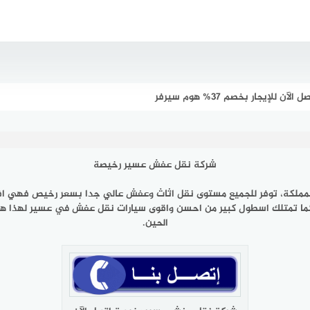
يجار بخصم 37% هوم سيرفر
شركة نقل عفش عسير رخيصة
مملكة، توفر للجميع مستوى نقل اثاث وعفش عالي جدا بسعر رخيص فهي
 تمتلك اسطول كبير من احسن واقوى سيارات نقل عفش في عسير لهذا هي افض
الحين.