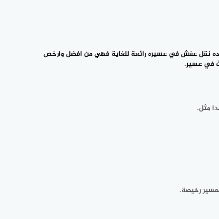
ه نقل عفش في عسيره رائعة للغاية فهي من افضل وارخص
 في عسير.
ا مثل.
عسير رخيصة.