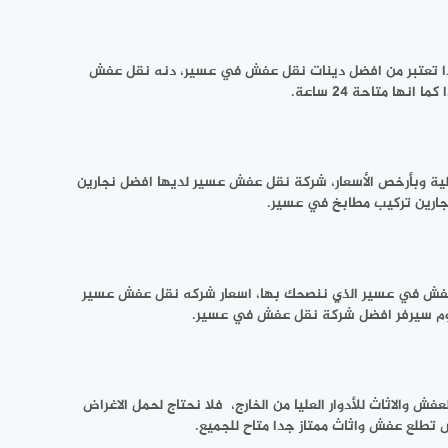
جدا تعتبر من افضل دينات نقل عفش في عسير، دنه نقل عفش
ا متاحة 24 ساعة.
ة وبأرخص الأسعار، شركة نقل عفش عسير لديها افضل نجارين
جارين تركيب مطابخ في عسير.
عفش في عسير الذي ننصحك بها، اسعار شركه نقل عفش عسير
وم سيرفر افضل شركة نقل عفش في عسير.
لاثاث للأدوار العليا من الخارج، فلا نحتاج لحمل الاغراض
 تطلع عفش واثاث ممتاز جدا متاح للجميع.