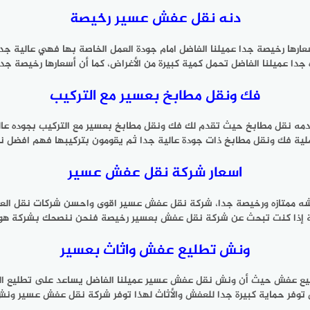
دنه نقل عفش عسير رخيصة
رها رخيصة جدا عميلنا الفاضل امام جودة العمل الخاصة بها فهي عالية 
عميلنا الفاضل تحمل كمية كبيرة من الأغراض، كما أن أسعارها رخيصة جدا كما انه
فك ونقل مطابخ بعسير مع التركيب
مه نقل مطابخ حيث تقدم لك فك ونقل مطابخ بعسير مع التركيب بجوده عالي
ية فك ونقل مطابخ ذات جودة عالية جدا ثم يقومون بتركيبها فهم افضل ن
اسعار شركة نقل عفش عسير
فشه ممتازه ورخيصة جدا، شركة نقل عفش عسير اقوى واحسن شركات نقل ال
كة إذا كنت تبحث عن شركة نقل عفش بعسير رخيصة فنحن ننصحك بشركة ه
ونش تطليع عفش واثاث بعسير
ع عفش حيث أن ونش نقل عفش عسير عميلنا الفاضل يساعد على تطليع العفش وا
ضل توفر حماية كبيرة جدا للعفش والأثاث لهذا توفر شركة نقل عفش عسير ونش