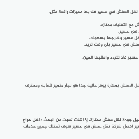
نقل العفش في عسير فلديها مميزات رائعة مثل.
مع التغليف ممتازه.
 في عسير.
ل عسير وخارجها بسهوله.
ير فلا تتردد واطلبها الحين.
لعفش بمهارة يوفر عالية جدا هو نجار متميز للغاية ومحترف
يل جودة نقل عفش ممتازة، إذا كنت تعبت من البحث داخل حراج
 عسير افضل شركة نقل عفش في عسير سوف تمتلك جميع خدمات