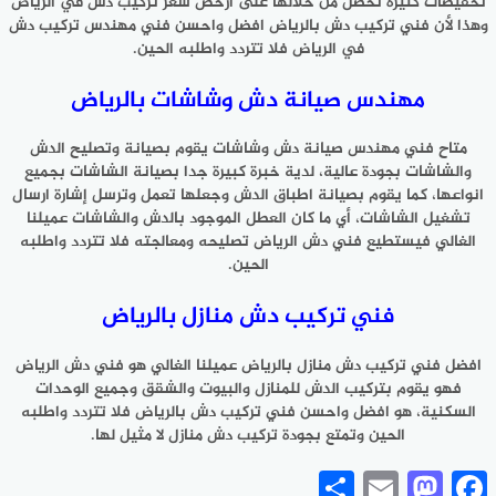
تخفيضات كثيرة تحصل من خلالها على ارخص سعر تركيب دش في الرياض
وهذا لأن فني تركيب دش بالرياض افضل واحسن فني مهندس تركيب دش
في الرياض فلا تتردد واطلبه الحين.
مهندس صيانة دش وشاشات بالرياض
متاح فني مهندس صيانة دش وشاشات يقوم بصيانة وتصليح الدش
والشاشات بجودة عالية، لدية خبرة كبيرة جدا بصيانة الشاشات بجميع
انواعها، كما يقوم بصيانة اطباق الدش وجعلها تعمل وترسل إشارة ارسال
تشغيل الشاشات، أي ما كان العطل الموجود بالدش والشاشات عميلنا
الغالي فيستطيع فني دش الرياض تصليحه ومعالجته فلا تتردد واطلبه
الحين.
فني تركيب دش منازل بالرياض
افضل فني تركيب دش منازل بالرياض عميلنا الغالي هو فني دش الرياض
فهو يقوم بتركيب الدش للمنازل والبيوت والشقق وجميع الوحدات
السكنية، هو افضل واحسن فني تركيب دش بالرياض فلا تتردد واطلبه
الحين وتمتع بجودة تركيب دش منازل لا مثيل لها.
Share
Mastodon
Email
Facebook