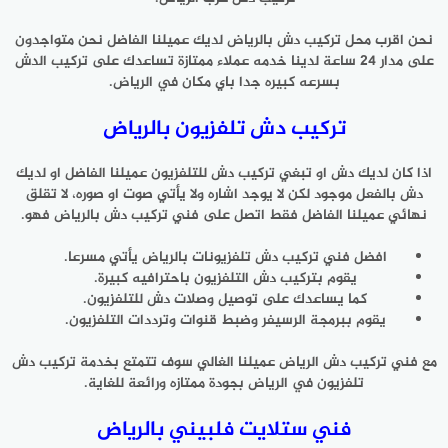
نحن اقرب محل تركيب دش بالرياض لديك عميلنا الفاضل نحن متواجدون
على مدار 24 ساعة لدينا خدمه عملاء ممتازة تساعدك على تركيب الدش
بسرعه كبيره جدا باي مكان في الرياض.
تركيب دش تلفزيون بالرياض
اذا كان لديك دش او تبغي تركيب دش للتلفزيون عميلنا الفاضل او لديك
دش بالفعل موجود لكن لا يوجد اشاره ولا يأتي صوت او صوره، لا تقلق
نهائي عميلنا الفاضل فقط اتصل على فني تركيب دش بالرياض فهو.
افضل فني تركيب دش تلفزيونات بالرياض يأتي مسرعا.
يقوم بتركيب دش التلفزيون باحترافيه كبيرة.
كما يساعدك على توصيل وصلات دش للتلفزيون.
يقوم ببرمجة الرسيفر وضبط قنوات وترددات التلفزيون.
مع فني تركيب دش الرياض عميلنا الغالي سوف تتمتع بخدمة تركيب دش
تلفزيون في الرياض بجودة ممتازه ورائعة للغاية.
فني ستلايت فلبيني بالرياض