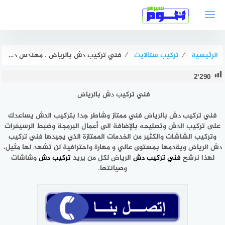
لتجاوز
لى
لمحتوى
الرئيسية
⁄
تركيب ستالايت
⁄
فني تركيب دش بالرياض . مهندس دشات الرياض ممتاز بخصم 51% هوم سيرفر
2٬290
فني تركيب دش بالرياض
فني تركيب دش بالرياض
فني ممتاز وشاطر جدا بتركيب الدش يساعدك
على تركيب الدش وتصليحه بالإضافة الى أعمال البرمجة وضبط الرسيفرات
وتركيب الشاشات والكثير من الخدمات الممتازة الذي يجيدها فني تركيب
دش الرياض ويقدمها بمستوى عالي و مهارة واحترافية لن تشهد لها مثيل،
لهذا نرشح
فني تركيب دش
الرياض لكل من يريد
تركيب دش
وشاشات
وصيانتها.