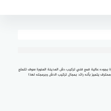
ة بجوده عالية فمع فني تركيب دش المدينة المنورة سوف تتمتع
حترف يتميز بأنه رائد بمجال تركيب الدش وبرمجته لهذا