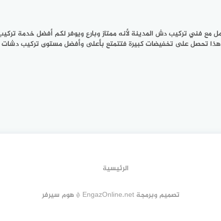
مل مع فني تركيب دش المدينة لأنه ممتاز وبارع ويوفر لكم أفضل خدمة تركي
ذا تحصل على تخفيضات كبيرة فتتمتع بأعلى وأفضل مستوى تركيب دشات بال
الرئيسية
تصميم وبرمجة EngazOnline.net * هوم سيرفر