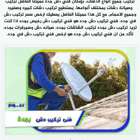
تركيب جميع انواع الدشات، بإمكان فني دش جدة عميلنا الفاضل تركيب
وصيانة دشات بمختلف أنواعها، يستطيع تركيب دشات كبيره وصغيره
وجميع الاحجام، مع كل هذا عميلنا الفاضل يعطيك ارخص سعر تركيب دش
في جده، فني تركيب دش جده هو فني تركيب دش رخيص بجده اذا كنت
تريد تركيب دش بجده تركيب الشاشات بجده، صيانه دش وسيرفرات بجده،
تأكد من ان فني تركيب دش جده هو ارخص
فني تركيب دش
في جده.