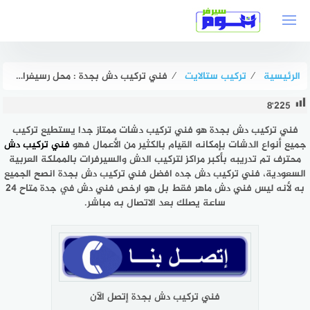
لتجاوز
لى
لمحتوى
الرئيسية
⁄
تركيب ستالايت
⁄
فني تركيب دش بجدة : محل رسيفرات جدة الأقرب لموقعي 0563492810 هوم سيرفر
8٬225
فني تركيب دش بجدة
هو فني تركيب دشات ممتاز جدا يستطيع تركيب
جميع أنواع الدشات بإمكانه القيام بالكثير من الأعمال فهو
فني تركيب دش
محترف تم تدريبه بأكبر مراكز لتركيب الدش والسيرفرات بالمملكة العربية
السعودية، فني تركيب دش جده افضل فني تركيب دش بجدة انصح الجميع
به لأنه ليس فني دش ماهر فقط بل هو ارخص فني دش في جدة متاح 24
ساعة يصلك بعد الاتصال به مباشر.
فني تركيب دش بجدة إتصل الآن