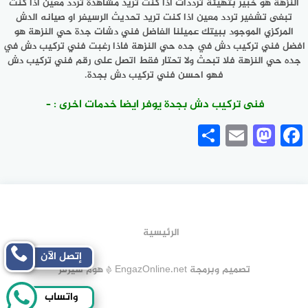
النزهة هو خبير بتهيئة ترددات اذا كنت تريد مشاهدة تردد معين اذا كنت
تبغى تشفير تردد معين اذا كنت تريد تحديث الرسيفر او صيانه الدش
المركزي الموجود ببيتك عميلنا الفاضل فني دشات جدة حي النزهة هو
افضل فني تركيب دش في جده حي النزهة فاذا رغبت فني تركيب دش في
جده حي النزهة فلا تبحث ولا تحتار فقط اتصل على رقم فني تركيب دش
فهو احسن فني تركيب دش بجدة.
فنى تركيب دش بجدة يوفر ايضا خدمات اخرى : –
Share
Mastodon
Email
Facebook
الرئيسية
إتصل الآن
تصميم وبرمجة EngazOnline.net * هوم سيرفر
واتساب