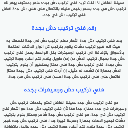
عميلنا الفاضل اذا كنت تريد فني تركيب دش بجده ماهر ومحترف يوفر لك
تركيب دش في جده بسعر رخيص عليك بالاتصال على فني دش جدة افضل
فني تركيب دش في جده.
رقم فني تركيب دش بجدة
يعد فني تركيب دش جدة اشطر معلم تركيب دش في جدة ننصحك به
حيث انه خبير تركيب دشات يقوم بتركيب كل انواع الدشات المتاحة
بالأسواق بالإضافة الى تركيب الرسيفرات بكل انواعها، يعمل فني تركيب
دش جدة بمجال تركيب الدش من زمن طويل يقدم لكم اعلى جودة تركيب
دش بجدة، فني تركيب دش جدة فني ممتاز يستطيع أن يقوم بتركيب
الدش بمهارة لن تشهد له مثيل، إن أردت فني تركيب دش بجدة ممتاز
فاتصل على فني تركيب دش جدة احسن فني تركيب دش في جدة.
فني تركيب دش ورسيفرات بجده
مع فني تركيب دش جده عميلنا الفاضل تمتع بخدمات تركيب دش
وسيرفرات في جده ممتازه جدا هذا لأن فني تركيب دش جدة هو اشطر فني
تركيب دش في جدة، هو فني تركيب دش جدة شاطر وممتاز يقوم بتركيب
دشات لجميع العملاء بمهارة وسرعة كبيرة جدا، فني تركيب دش جده خبير
تركيب دش بجدة يقدم لكم أعلى جودة تركيب دش بجده عالية، بالإضافة