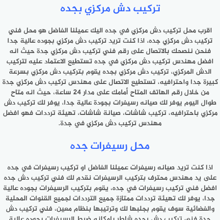
تركيب دش مركزي بجده
اقرب محل تركيب دش مركزي في جده اليك عميلنا الفاضل هو محل فني
تركيب دش مركزي جده، اذا كنت تريد تركيب دش مركزي بجوده عالية جدا
فنحن ننصحك بالاتصال على رقم فني تركيب دش مركزي جدة حيث انه
افضل مهندس تركيب دش مركزي في جده تستطيع الاعتماد عليه لتركيب
الدش المركزي، تركيب دش مركزي بجده يقوم بتركيب دش مركزي بسرعة
كبيرة جدا واحترافيه، تستطيع الاتصال على مهندس تركيب دش مركزي جدة
من خلال رقم الهاتف المتاح أمامك على مدار 24 ساعة، حيث انه متاح
طوال اليوم يوفر لك صيانه رسيفرات بجودة عالية جدا، يوفر لك تركيب دش
مركزي باحترافيه، تركيب شاشات، صيانة شاشات، تهيئة ترددات فهو افضل
مهندس تركيب دش مركزي في جدة.
محل رسيفرات جده
اذا كنت تريد صيانه رسيفرات عميلنا الفاضل او تركيب رسيفرات في جده
على يد مهندس محترف بتركيب الرسيفرات نقدم لك فني تركيب دش جده
افضل فني تركيب رسيفرات في جده، يقوم بتركيب الرسيفرات بجوده عالية
جدا، يوفر لك تهيئة ترددات ممتازة جميع الترددات لجميع القنوات المحلية
والفضائية سوف يقوم بجلبها لك وترتيبها بنظام معين، فني تركيب دش
جدة فني تركيب دش بجده شاطر بإمكانه ضبط الرسيفرات بجوده عالية