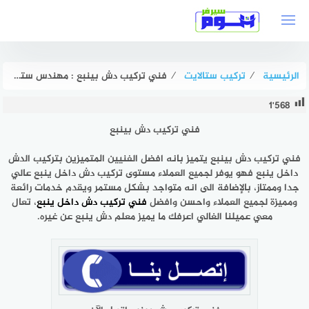
لتجاوز
لى
لمحتوى
الرئيسية
⁄
تركيب ستالايت
⁄
فني تركيب دش بينبع : مهندس ستلايت ينبع ممتاز | هوم سيرفر
1٬568
فني تركيب دش بينبع
فني تركيب دش بينبع
يتميز بانه افضل الفنيين المتميزين بتركيب الدش
داخل ينبع فهو يوفر لجميع العملاء مستوى تركيب دش داخل ينبع عالي
جدا وممتاز، بالإضافة الى انه متواجد بشكل مستمر ويقدم خدمات رائعة
ومميزة لجميع العملاء واحسن وافضل
فني تركيب دش داخل ينبع
، تعال
معي عميلنا الغالي اعرفك ما يميز معلم دش ينبع عن غيره.