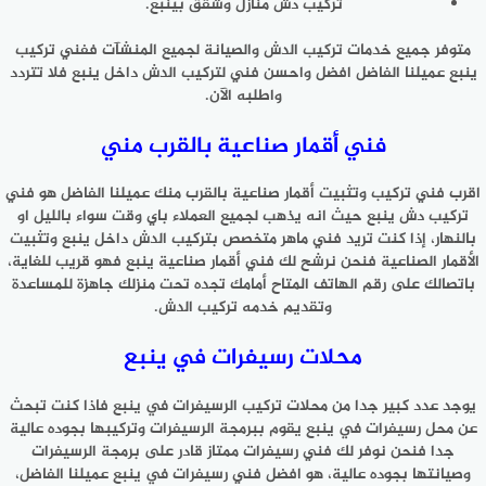
تركيب دش منازل وشقق بينبع.
متوفر جميع خدمات تركيب الدش والصيانة لجميع المنشآت ففني تركيب
ينبع عميلنا الفاضل افضل واحسن فني لتركيب الدش داخل ينبع فلا تتردد
واطلبه الآن.
فني أقمار صناعية بالقرب مني
اقرب فني تركيب وتثبيت أقمار صناعية بالقرب منك عميلنا الفاضل هو فني
تركيب دش ينبع حيث انه يذهب لجميع العملاء باي وقت سواء بالليل او
بالنهار، إذا كنت تريد فني ماهر متخصص بتركيب الدش داخل ينبع وتثبيت
الأقمار الصناعية فنحن نرشح لك فني أقمار صناعية ينبع فهو قريب للغاية،
باتصالك على رقم الهاتف المتاح أمامك تجده تحت منزلك جاهزة للمساعدة
وتقديم خدمه تركيب الدش.
محلات رسيفرات في ينبع
يوجد عدد كبير جدا من محلات تركيب الرسيفرات في ينبع فاذا كنت تبحث
عن محل رسيفرات في ينبع يقوم ببرمجة الرسيفرات وتركيبها بجوده عالية
جدا فنحن نوفر لك فني رسيفرات ممتاز قادر على برمجة الرسيفرات
وصيانتها بجوده عالية، هو افضل فني رسيفرات في ينبع عميلنا الفاضل،