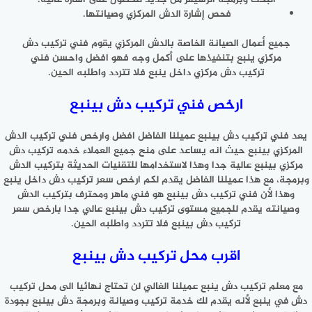
فحص إشارة الدش المركزي وصيانتها.
جميع أعمال الصيانة الخاصة بالدش المركزي يقوم فني تركيب دش
مركزي ينبع بتنفيذها على أكمل وجه فهو افضل واحسن فني
تركيب دش مركزي داخل ينبع فلا تتردد واطلبه الحين.
ارخص فني تركيب دش بينبع
يعد فني تركيب دش بينبع عميلنا الفاضل افضل وارخص فني تركيب الدش
المركزي بينبع حيث انه يساعد على منح جميع العملاء خدمه تركيب دش
مركزي بينبع عالية جدا وهذا لاستخدامها للتقنيات الحديثة بتركيب الدش
وبرمجة، مع هذا عميلنا الفاضل يقدم لكم ارخص سعر تركيب دش داخل ينبع
وهذا لأن فني تركيب دش بينبع هو فني ماهر ومحترف بتركيب الدش
وصيانته يقدم للجميع مستوى تركيب دش بينبع عالي جدا بارخص سعر
تركيب دش بينبع فلا تتردد واطلبه الحين.
اقرب محل تركيب دش بينبع
مع معلم تركيب دش ينبع عميلنا الغالي لن تحتاج نهائيا الى محل تركيب
دش في ينبع لأنه يقدم لك خدمة تركيب وصيانة وبرمجة دش بينبع بجودة