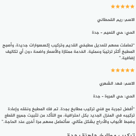
الاسم: ريم القحطاني
الحي: حي النعيم – جدة
“تعاملت معهم لتعديل مطبخي القديم وتركيب إكسسوارات جديدة، وأصبح
المطبخ أكثر ترتيبًا وعملية. الخدمة ممتازة والأسعار واضحة دون أي تكاليف
إضافية.”
الاسم: فهد الشهري
الحي: حي المروة – جدة
“أفضل تجربة مع فني تركيب مطابخ بجدة. تم فك المطبخ ونقله وإعادة
تركيبه في المنزل الجديد بكل احترافية، مع التأكد من تثبيت جميع القطع
وضبط الأبواب والأدراج بشكل مثالي. سأتعامل معهم مرة أخرى عند الحاجة.”