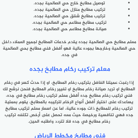
توصيل مطابخ خارج حي الصالحية بجده.
تركيب مطابخ منازل حي الصالحية بجده.
تركيب مطابخ شقق حي الصالحية بجده.
تركيب مطابخ مطاعم حي الصالحية بجده.
صيانة مطابخ مطاعم حي الصالحية بجده.
معلم مطابخ حي الصالحية بجده يقدم خدمات المطابخ لجميع العملاء داخل
حي الصالحية وخارجها بجوده عالية فهو أفضل فني مطابخ بحي الصالحية
في جده.
معلم تركيب رخام مطابخ بجده
إذا رغبت عميلنا الفاضل بتركيب رخام المطابخ، او إذا حدث كسر في رخام
المطابخ او تريد صيانة رخام مطابخ او تغيير رخام المطابخ فنحن نرشح لك
فني تركيب رخام مطابخ جده أفضل معلم تركيب رخام مطابخ في جده،
يساعدك على اختيار أفضل أنواع الرخام لتركيبه بالمطابخ، يقوم بعملية
تركيب رخام للمطابخ ذات جوده عالية، اما عن اسعار معلم تركيب مطابخ
جده فهي تنافسية ورخيصة حيث معه تحصل على أرخص تكلفه تركيب
رخام مطابخ في جده فلا تتردد واطلبه الحين.
فني مطابخ مخطط الرياض