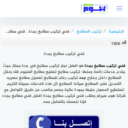
لتجاوز
لى
لمحتوى
الرئيسية
⁄
تركيب المطابخ
⁄
فني تركيب مطابخ بجدة . فني مطابخ جدة للإيجار بخصم 51% هوم سيرفر
1٬826
فني تركيب مطابخ بجدة
فني تركيب مطابخ بجدة
هو افضل نجار تركيب مطابخ في جدة ممتاز حيث
يقدم خدمات رائعة ومنها، تركيب مطابخ تصليح مطابخ المنيوم فك ونقل
المطابخ داخل وخارج
جده
تركيب رخام للمطابخ تفصيل مطابخ عصريه
التعديل على المطابخ صيانة المطابخ كل هذه الخدمات عميلنا الكريم
تستطيع الحصول عليها بجودة عالية وسعر مناسب عن طريق التواصل مع
شركة هوم سيرفر وطلب فني تركيب مطابخ بجدة افضل فني مطابخ بجده
فإنا ننصحك بالتعامل معه.