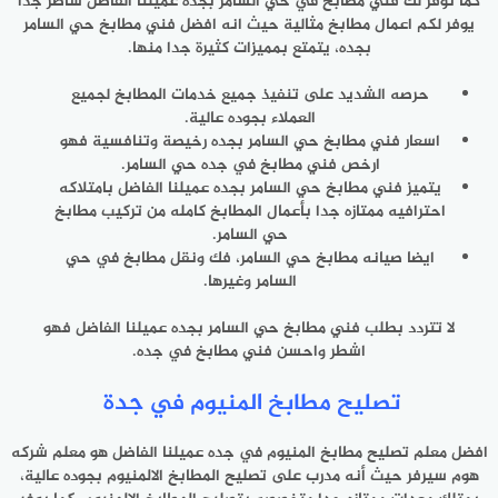
كما نوفر لك فني مطابخ في حي السامر بجده عميلنا الفاضل شاطر جدا
يوفر لكم اعمال مطابخ مثالية حيث انه افضل فني مطابخ حي السامر
بجده، يتمتع بمميزات كثيرة جدا منها.
حرصه الشديد على تنفيذ جميع خدمات المطابخ لجميع
العملاء بجوده عالية.
اسعار فني مطابخ حي السامر بجده رخيصة وتنافسية فهو
ارخص فني مطابخ في جده حي السامر.
يتميز فني مطابخ حي السامر بجده عميلنا الفاضل بامتلاكه
احترافيه ممتازه جدا بأعمال المطابخ كامله من تركيب مطابخ
حي السامر.
ايضا صيانه مطابخ حي السامر، فك ونقل مطابخ في حي
السامر وغيرها.
لا تتردد بطلب فني مطابخ حي السامر بجده عميلنا الفاضل فهو
اشطر واحسن فني مطابخ في جده.
تصليح مطابخ المنيوم في جدة
افضل معلم تصليح مطابخ المنيوم في جده عميلنا الفاضل هو معلم شركه
هوم سيرفر حيث أنه مدرب على تصليح المطابخ الالمنيوم بجوده عالية،