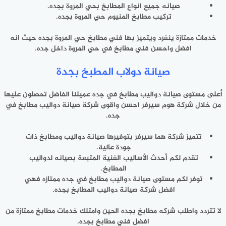
صيانه جميع انواع المطابخ بحي المروة بجده.
تركيب مطابخ المنيوم حي المروة بجده.
خدمات ممتازة ينفرد ويتميز بها فني مطابخ حي المروة بجده حيث انه
افضل واحسن فني مطابخ في حي المروة داخل جده.
صيانة دولاب المطبخ بجدة
أعلى مستوى صيانة دواليب مطابخ في جده عميلنا الفاضل تحصلون عليها
من خلال شركة هوم سيرفر احسن واقوى شركة صيانة دواليب مطابخ في
جده.
تتميز شركة هما سيرفر بتوفيرها صيانة دواليب ومطابخ ذات
جودة عالية.
تقدم لكم أحدث الأساليب الفنية المتبعة بصيانه لدواليب
المطابخ.
توفر لكم مستوى صيانة دواليب مطابخ في جده ممتازه فهي
افضل شركة صيانة دواليب المطابخ بجده.
لا تتردد واطلب شركه مطابخ بجده الحين وامتلك خدمات مطابخ ممتازة من
افضل فني مطابخ بجده.