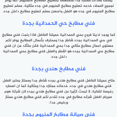
يمتلك معدات ممتازه جدا متخصصه بتصليح المطابخ الالمنيوم، كما يوفر
لجميع العملاء خدمه تصليح مطابخ المنيوم في جده مثالية، معلم تصليح
مطابخ المنيوم في جده هو افضل واحسن معلم تصليح مطابخ داخل جده.
فني مطابخ حي الحمدانية بجدة
كما يوجد لدينا فروع بحي الحمدانية عميلنا الفاضل فاذا رغبت فني مطابخ
في حي الحمدانية بجده شاطر جدا ومحترف بأعمال المطابخ يوفر لكم
مستوى اعمال مطابخ مثالي جدا بحي الحمدانية فكن متأكد من ان فني
مطابخ حي الحمدانية بجده هو اشطر وافضل فني مطابخ بحي الحمدانية
داخل جده.
فني مطابخ هندي بجدة
متاح عميلنا الفاضل فني مطابخ هندي بجده شاطر جدا وممتاز يعتبر افضل
فني مطابخ هندي في جده، خدماته ممتازه جدا ومثالية كما ان اسعاره
رخيصة للغاية، لا تبحث كثيرا عن فني مطابخ هندي بجده لان شركة هوم
سيرفر افضل شركه مطابخ في جده تقدم لكم فني مطابخ هندي ممتاز
ورخيص جدا.
فني صيانة مطابخ المنيوم بجدة