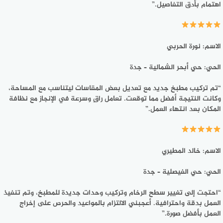
اهتمام بأدق التفاصيل.”
الاسم: نورة الحربي
الحي: حي أبحر الشمالية – جدة
“تم تركيب مطبخ جديد مع تعديل بعض المقاسات ليتناسب مع المساحة،
وكانت النتيجة أفضل مما توقعت. تعامل راقٍ وسرعة في الإنجاز مع نظافة
المكان بعد انتهاء العمل.”
الاسم: خالد المطيري
الحي: حي الفيصلية – جدة
“احتجت إلى تغيير سطح الرخام وتركيب وحدات جديدة للمطبخ، وتم تنفيذ
العمل بدقة واحترافية. أعجبني الالتزام بالمواعيد والحرص على إخراج
العمل بأفضل صورة.”