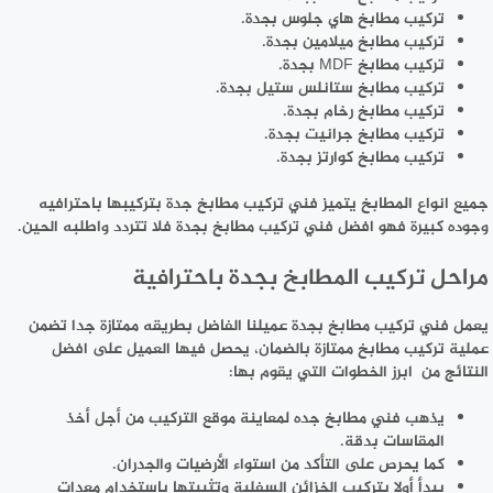
تركيب مطابخ هاي جلوس بجدة.
تركيب مطابخ ميلامين بجدة.
تركيب مطابخ MDF بجدة.
تركيب مطابخ ستانلس ستيل بجدة.
تركيب مطابخ رخام بجدة.
تركيب مطابخ جرانيت بجدة.
تركيب مطابخ كوارتز بجدة.
جميع انواع المطابخ يتميز فني تركيب مطابخ جدة بتركيبها باحترافيه
وجوده كبيرة فهو افضل فني تركيب مطابخ بجدة فلا تتردد واطلبه الحين.
مراحل تركيب المطابخ بجدة باحترافية
يعمل فني تركيب مطابخ بجدة عميلنا الفاضل بطريقه ممتازة جدا تضمن
عملية تركيب مطابخ ممتازة بالضمان، يحصل فيها العميل على افضل
النتائج من ابرز الخطوات التي يقوم بها:
يذهب فني مطابخ جده لمعاينة موقع التركيب من أجل أخذ
المقاسات بدقة.
كما يحرص على التأكد من استواء الأرضيات والجدران.
يبدأ أولا بتركيب الخزائن السفلية وتثبيتها باستخدام معدات