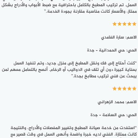
العمل. تم تركيب المطبخ بالكامل باحترافية مع ضبط الأبواب والأدراج بشكل
ممتاز، والأسعار كانت مناسبة مقارنة بجودة الخدمة.”
الاسم: سارة الغامدي
الحي: حي الحمدانية – جدة
“كنت أحتاج إلى فك ونقل المطبخ إلى منزل جديد، وتم تنفيذ العمل
بعناية كبيرة دون أي تلف في الدواليب أو الرخام. أنصح بالتعامل معهم لمن
يبحث عن فني تركيب مطابخ بجدة.”
الاسم: محمد الزهراني
الحي: حي السلامة – جدة
“استفدت من خدمة صيانة المطبخ وتغيير المفصلات والأدراج، والنتيجة
كانت ممتازة. الفني لديه خبرة واضحة وأنهى العمل في وقت قصير مع