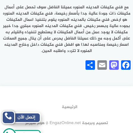
مع فني مكيفات المدينه المنوره عميلنا الفاضل سوف تحصل على أعمال
مكيفات ذات جودة عالية جدا بأسعار رخيصة، فني مكيفات المدينه المنوره
هو ارخص فني مكيفات بالمدينه المنوره يقوم بتنفيذ اعمال المكيفات
بجوده عالية وبسعر رخيص، فني مكيفات المدينه المنوره عبقري جدا خبير
مكيفات لا يوجد عمل من أعمال المكيفات لا يستطيع تنفيذه والقيام به
على أكمل وجه مع ذلك عميلنا الفاضل يحرص على أن ينال جميع العملات
اسعار رخيصة ومناسبه لهذا هو افضل فني مكيفات داخل وخارج المدينه
المنوره لا تتردد واطلبه الحين.
Share
Mastodon
Email
Facebook
الرئيسية
إتصل الآن
تصميم وبرمجة EngazOnline.net * هوم سيرفر