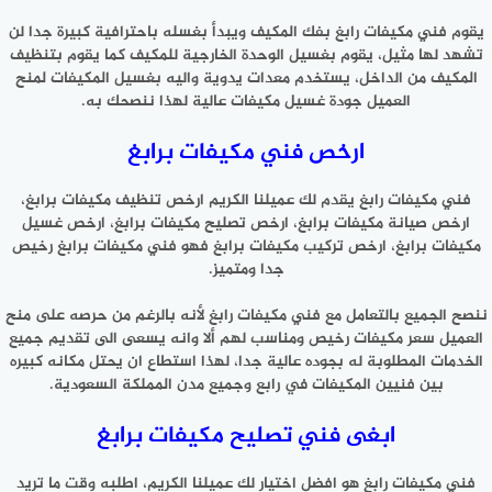
يقوم فني مكيفات رابغ بفك المكيف ويبدأ بغسله باحترافية كبيرة جدا لن
تشهد لها مثيل، يقوم بغسيل الوحدة الخارجية للمكيف كما يقوم بتنظيف
المكيف من الداخل، يستخدم معدات يدوية واليه بغسيل المكيفات لمنح
العميل جودة غسيل مكيفات عالية لهذا ننصحك به.
ارخص فني مكيفات برابغ
فني مكيفات رابغ يقدم لك عميلنا الكريم ارخص تنظيف مكيفات برابغ،
ارخص صيانة مكيفات برابغ، ارخص تصليح مكيفات برابغ، ارخص غسيل
مكيفات برابغ، ارخص تركيب مكيفات برابغ فهو فني مكيفات برابغ رخيص
جدا ومتميز.
ننصح الجميع بالتعامل مع فني مكيفات رابغ لأنه بالرغم من حرصه على منح
العميل سعر مكيفات رخيص ومناسب لهم ألا وانه يسعى الى تقديم جميع
الخدمات المطلوبة له بجوده عالية جدا، لهذا استطاع ان يحتل مكانه كبيره
بين فنيين المكيفات في رابع وجميع مدن المملكة السعودية.
ابغى فني تصليح مكيفات برابغ
فني مكيفات رابغ هو افضل اختيار لك عميلنا الكريم، اطلبه وقت ما تريد