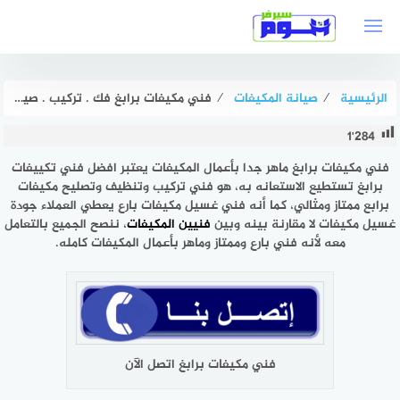
لتجاوز
لى
لمحتوى
الرئيسية
⁄
صيانة المكيفات
⁄
فني مكيفات برابغ فك . تركيب . صيانة بخصم 51% هوم سيرفر
1٬284
فني مكيفات برابغ ماهر جدا بأعمال المكيفات يعتبر افضل فني تكييفات
برابغ تستطيع الاستعانه به، هو فني تركيب وتنظيف وتصليح مكيفات
برابع ممتاز ومثالي، كما أنه فني غسيل مكيفات بارع يعطي العملاء جودة
غسيل مكيفات لا مقارنة بينه وبين
فنيين المكيفات
، ننصح الجميع بالتعامل
معه لأنه فني بارع وممتاز وماهر بأعمال المكيفات كامله.
فني مكيفات برابغ اتصل الآن