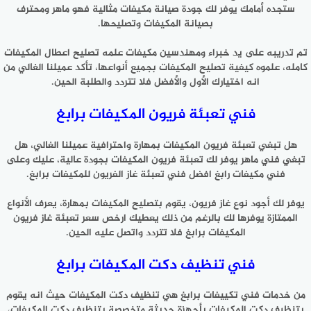
ستجده أمامك يوفر لك جودة صيانة مكيفات مثالية فهو ماهر ومحترف
بصيانة المكيفات وتصليحها.
تم تدريبه على يد خبراء ومهندسين مكيفات علمه تصليح اعطال المكيفات
كامله، علموه كيفية تصليح المكيفات بجميع أنواعها، تأكد عميلنا الغالي من
انه اختيارك الأول والأفضل فلا تتردد والطلبة الحين.
فني تعبئة فريون المكيفات برابغ
هل تبغي تعبئة فريون المكيفات بمهارة واحترافية عميلنا الغالي، هل
تبغي فني ماهر يوفر لك تعبئة فريون المكيفات بجودة عالية، عليك وعلى
فني مكيفات رابغ افضل فني تعبئة غاز الفريون للمكيفات برابغ.
يوفر لك أجود نوع غاز فريون، يقوم بتصليح المكيفات بمهارة، يعرف الأنواع
الممتازة يوفرها لك بالرغم من ذلك يعطيك ارخص سعر تعبئة غاز فريون
المكيفات برابغ فلا تتردد واتصل عليه الحين.
فني تنظيف دكت المكيفات برابغ
من خدمات فني تكييفات برابغ هي تنظيف دكت المكيفات حيث انه يقوم
بتنظيف دكت المكيفات بأجهزة حديثة متخصصة بتنظيف دكت المكيفات،