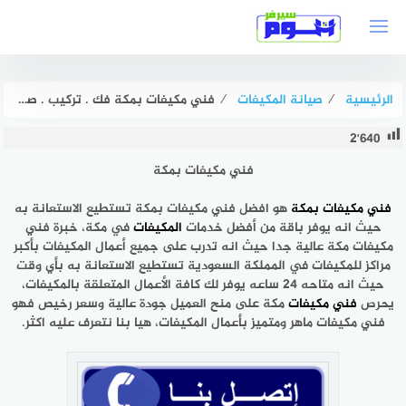
لتجاوز
لى
لمحتوى
الرئيسية
⁄
صيانة المكيفات
⁄
فني مكيفات بمكة فك . تركيب . صيانة بخصم 51% هوم سيرفر
2٬640
فني مكيفات بمكة
فني مكيفات
بمكة
هو افضل
فني مكيفات بمكة
تستطيع الاستعانة به
حيث انه يوفر باقة من أفضل خدمات
المكيفات
في مكة، خبرة فني
مكيفات مكة عالية جدا حيث انه تدرب على جميع أعمال المكيفات بأكبر
مراكز للمكيفات في المملكة السعودية تستطيع الاستعانة به بأي وقت
حيث انه متاحه 24 ساعه يوفر لك كافة الأعمال المتعلقة بالمكيفات،
يحرص
فني مكيفات
مكة على منح العميل جودة عالية وسعر رخيص فهو
فني مكيفات ماهر ومتميز بأعمال المكيفات، هيا بنا نتعرف عليه اكثر.