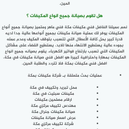
الحين.
هل تقوم بصيانة جميع انواع المكيفات ؟
نعم عميلنا الفاضل فني مكيفات مكة فني ماهر ومتميز بصيانة جميع أنواع
المكيفات يوفر لك عملية صيانة مكيفات بجميع أنواعها عالية جدا لديه
قدرة كبير بحل كافة الأعطال التي تتسبب بتوقف المكيف وعدم عمله
بجوده عالية يستطيع الانتهاء منها للابد، يستطيع القضاء على مشاكل
المكيفات التي تسبب بارتفاع فواتير الكهرباء، يقوم بصيانه جميع انواع
المكيفات بمهارة واحترافية كبيرة هو افضل فني صيانة مكيفات في مكة،
افضل
فني مكيفات بمكة
فلا تتردد والطلبة الحين.
عمليات بحث متعلقة بـ شركة مكيفات بمكة
محل تبريد وتكييف في مكة
مكيفات
سبليت في مكة
ارقام مصلحين
مكيفات
مهندس تكييف مركزي مكة
صيانة
مكيفات
جنرال مكة
عرض اسعار صيانة
مكيفات
شركة
تكييف مركزي مكة