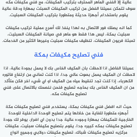
عالية إلا الفني الماهر المحترف بتركيب المكيفات، مع
فني مكيفات مكه
سوف تتمكن عميلنا الفضل من تركيب المكيفات السبلت بمهارة ودقة عالية
يقوم باستخدام أجهزة حديثة ومتطورة بتركيب المكيفات السبليت.
كما انه يصلك فور الاتصال به لهذا ينفذ لك أسرع عملية تركيب مكيفات
سبليت بمكة، ليس هذا فقط هو ماهر في صيانة المكيفات السبليت،
تعبئة فريون المكيفات، تنظيف مكيفات سبليت وغيرها الكثير من الخدمات.
فني تصليح مكيفات بمكة
عميلنا الفاضل اذا لاحظت بان المكيف الخاص بك لا يعمل بجودة عالية، اذا
لاحظت ان المكيف يعمل بصوت عالي جدا، اذا كنت تعاني من ارتفاع فاتوره
الكهرباء، إذا كنت تجد تنقيط مياه من المكيف او اي شيء اخر فكن متأكد
من ان المكيف الخاص بك بحاجه تصليح فنحن ننصحك بالاتصال على فني
تصليح مكيفات مكه.
حيث انه افضل
فني مكيفات بمكة
، يستخدم فني تصليح مكيفات مكة
أجهزه متطورة للغاية من خلالها يتم تصليح الوحدة الداخلية للوحدة
الخارجية للمكيفات بمهارة وجوده عالية جدا بدون اي اضرار، يوفر لك جودة
تصليح مكيفات بمكه كبيره جدا، يقوم بتصليح مكيفات سبليت، مكيفات
مركزيه تصليح مكيفات شباك، تصليح مكيفات دولابي وجميع انواع