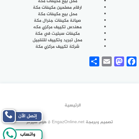
محل بيع
مكيفات
مكة
ارقام مصلحين مكيفات
مكة
محل
بيع مكيفات
مكة
صيانة مكيفات جنرال
مكة
مهندس تكييف مركزي مكه
مكيفات سبليت
في مكة
محل تبريد وتكييف
للتقبيل
شركة تكييف مركزي
مكة
Share
Mastodon
Email
Facebook
الرئيسية
إتصل الآن
تصميم وبرمجة EngazOnline.net * هوم سيرفر
واتساب