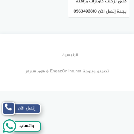
فني تركيب كاميرات مراقبة
بجدة إتصل الآن 0563492810
هوم سيرفر
الرئيسية
تصميم وبرمجة EngazOnline.net * هوم سيرفر
إتصل الآن
واتساب