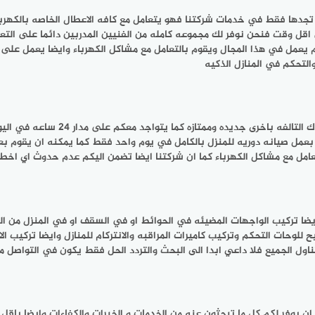
جدها فقط في خدمات شركتنا فهو يتعامل مع كافه الاعطال الخاصه بالكهرباء
 وقت فنحن نوفر لك مجموعه كامله من الفنيين المدربين دائما على التعا
يعمل في هذا المجال ويقوم بالتعامل مع مشاكل الكهرباء وايضا يعمل على تص
التحكم في المنازل الذكيه
وايضا يعمل على مدار 24 ساعه وكذلك ل
 بعمل صيانه دوريه للمنزل بالكامل في يوم واحد فقط كما يمكنه ان يقوم 
امل مع مشاكل الكهرباء كما ان شركتنا ايضا تضمن اليكم عدم حدوث اي اخطاء
ضا تركيب الواجهات المضيئه في الحوائط او في السقف او في المنزل من الخا
وحات التحكم وتركيب كاميرات المراقبه والانتركام للمنازل وايضا تركيب ال
ل الجميع فلا داعي ابدا الى البحث والتردد الحل فقط يكون في التواصل مع
ن يوفر لكم كل ما تبحثون عنه من الخدمات و الخبرات والكفاءات وايضا باقل