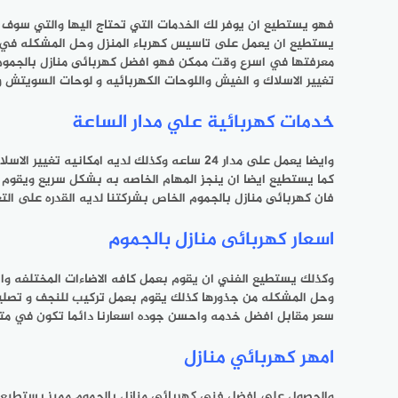
فهو يستطيع ان يوفر لك الخدمات التي تحتاج اليها والتي سوف ت
يستطيع ان يعمل على تاسيس كهرباء المنزل وحل المشكله في اقل
معرفتها في اسرع وقت ممكن فهو افضل
كهربائى منازل بالجموم
تغيير الاسلاك و الفيش واللوحات الكهربائيه و لوحات السويتش و
خدمات كهربائية علي مدار الساعة
كما يستطيع ايضا ان ينجز المهام الخاصه به بشكل سريع ويقوم
فان
كهربائى منازل بالجموم
الخاص بشركتنا لديه القدره على التع
اسعار كهربائى منازل بالجموم
وكذلك يستطيع الفني ان يقوم بعمل كافه الاضاءات المختلفه واي
وحل المشكله من جذورها كذلك يقوم بعمل تركيب للنجف و تصليح لل
سعر مقابل افضل خدمه واحسن جوده اسعارنا دائما تكون في متناو
امهر كهربائي منازل
والحصول على افضل فني
كهربائى منازل بالجموم
مميز يستطيع ا