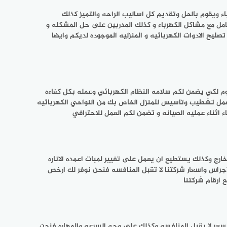
 ويقوم بالحل وتقديم كل اساليب الراحه والتميز كذلك
مل مع مشاكل الكهرباء و كذلك المدربين على حل المشكله و
ليح الادوات الكهربائيه و المنزليه الموجوده لديكم وايضا
ديه امكانيه تغيير الاسلاك التالفه باخرى جديده وممتازه كما يتواجد معكم على مدار 24 ساعه في اليوم لكي يضمن لكم سلامه النظام الكهربائي وعمله بكل كفاءه
بعمل تشطيب وتاسيس للمنزل الخاص بك من النواحي الكهربائيه
 اثناء عمليه الصيانه و تضمن لكم العمل للاحترافي
رج وكذلك يستطيع ان يعمل على تغيير لمبات اعمده الاناره
اجراس واسعار شركتنا لا تقبل المنافسه فنحن نوفر لك ارخص
 ارقام شركتنا
 سعر لا يقبل المنافسه وكذلك على وجه السرعه والمهاره فنحن