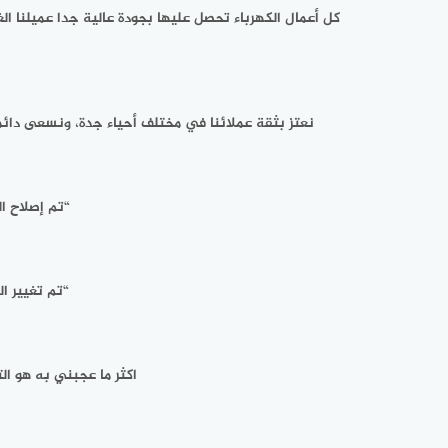
كل أعمال الكهرباء تحصل عليها بجودة عالية جدا عميلنا ال
نعتز بثقة عملائنا في مختلف أحياء جدة، ونسعى دائمًا
“تم إصلاح ا
“تم تغيير ا
اكثر ما عجبني به هو ال