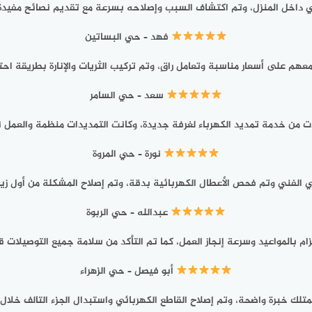
ي داخل المنزل، وتم اكتشاف السبب وإصلاحه بسرعة مع تقديم نصائح مفيدة 
فهد – حي البساتين
هم على أسعار مناسبة وتعامل راقٍ، وتم تركيب الثريات والإنارة بطريقة احتر
سعد – حي السامر
 من خدمة تمديد الكهرباء لغرفة جديدة، وكانت التمديدات منظمة والعمل نظ
نورة – حي المروة
 الفني وتم فحص الأعطال الكهربائية بدقة، وتم إصلاح المشكلة من أول زيار
عبدالله – حي الربوة
زام بالمواعيد وسرعة إنجاز العمل، كما تم التأكد من سلامة جميع التوصيلات قب
أبو فيصل – حي الزهراء
متلك خبرة واضحة، وتم إصلاح القاطع الكهربائي واستبدال الجزء التالف خلال