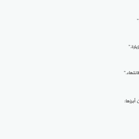
”
ارة.”
انتهاء.”
أبرزها: