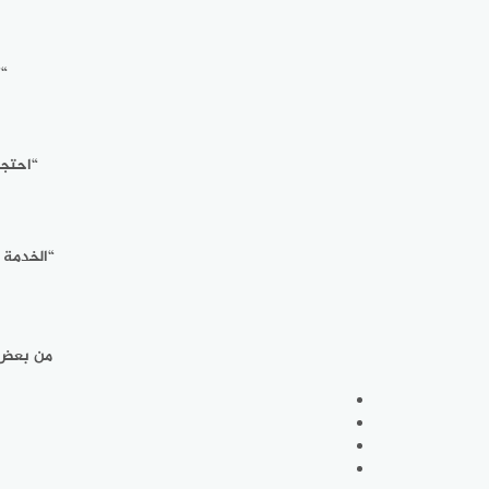
“ت
“احتجت
“الخدمة م
من بعض ا