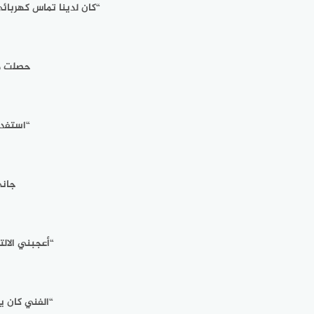
“كان لدينا تماس كهربائ
حصلت مع
“استفدت
جاني
“أعجبني الالت
“الفني كان ي