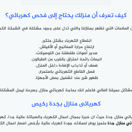
كيف تعرف أن منزلك يحتاج إلى فحص كهربائي؟
 العلامات التي تظهر بمنازلنا والتي تدل على وجود مشكلة في الشبكة الكهر
انقطاع الكهرباء بشكل متكرر.
ارتفاع حرارة المفاتيح أو الأفياش.
صدور أصوات طقطقة من التوصيلات.
انبعاث رائحة احتراق بالقرب من الطبالون.
ضعف أو تذبذب الإضاءة داخل المنزل.
فصل القاطع الكهربائي باستمرار.
ظهور شرر عند تشغيل بعض الأجهزة.
اكل عميلنا الغالي فاعلم انك بحاجة كهربائي منازل بسرعة ليحل المشكلة و
كهربائى منازل بجدة رخيص
ئي منازل جدة حيث ان خبرة بمجال اعمال الكهرباء والسباكة عالية جدا، كه
ئي منازل جدة
متميز يوفر لعملائه جودة كهرباء عالية بأرخص اسعار اعمال الك