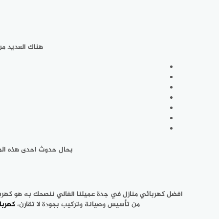
هناك العديد من
بحال حدوث احدى هذه المش
افضل كهربائي منازل في جدة عميلنا الغالي ننصحك به هو كهربا
من تأسيس وصيانة وتركيب بجودة لا تقارن،
كهربا