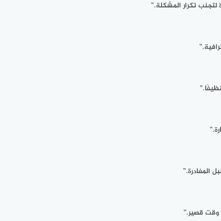
لتجنب تكرار المشكلة.”
افية.”
يفًا.”
ة.”
ل المغادرة.”
 وقت قصير.”