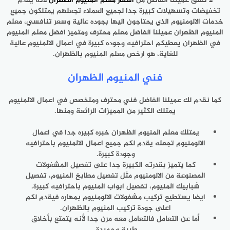
لا تقلق عميلنا الفاضل من
أسعار معلم المنيوم الظهران
لأنه يقدم
تخفيضات وتسهيلات كبيرة جدا لجميع العملاء تجعلهم يمتلكون جميع
خدمات الالومنيوم الذي يحتاجون اليها بجوده عالية وسعر تنافسي، معلم
المنيوم الظهران عميلنا الفاضل معلم محترف ومتميز افضل معلم المنيوم
في الظهران يعطيكم احترافيه وجوده كبيرة في اعمال الالمنيوم عالية
للغاية، هو ارخص معلم المنيوم بالظهران.
فني المنيوم الظهران
كما نقدم لك عميلنا الفاضل فني محترف ومتخصص في اعمال الالمنيوم
يمتلك الكثير من المميزات الرائعة ومنها.
يمتلك معلم المنيوم الظهران خبره كبيره جدا في اعمال
الالومنيوم تجعله يقدم لكم جميع اعمال الالمنيوم باحترافيه
وجودة كبيرة.
كما يتميز بقدرته الكبيرة جدا على تفصيل المشغولات
المصنوعة من الالومنيوم مثل تفصيل مطابخ المنيوم، تفصيل
شبابيك المنيوم، تفصيل ابواب المنيوم باحترافيه كبيرة.
ايضا يستطيع تركيب مشغولات الالومنيوم بمهاره فيقدم لكم
اعلى جودة تركيب المنيوم بالظهران.
أما عن التعامل فالتعامل معه مرن جدا لأنه يتمتع بأخلاق
طيبة وحميدة.