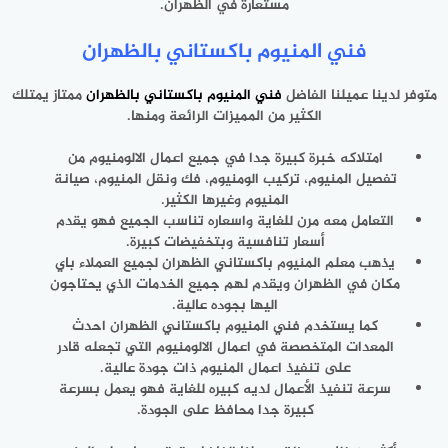
مستعارة في الظهران.
فني المنيوم باكستاني بالظهران
متوفر لدينا عميلنا الفاضل
فني المنيوم باكستاني بالظهران
ممتاز يمتلك
الكثير من المميزات الرائعة ومنها.
امتلاكه خبرة كبيرة جدا في جميع اعمال الالومنيوم من
تفصيل المنيوم، تركيب الومنيوم، فك ونقل المنيوم، صيانة
المنيوم وغيرها الكثير.
التعامل معه مرن للغاية واسعاره تناسب الجميع فهو يقدم
أسعار تنافسية وبتخفيضات كبيرة.
يذهب معلم المنيوم باكستاني الظهران لجميع العملاء باي
مكان في الظهران ويقدم لهم جميع الخدمات الذي يحتاجون
اليها بجوده عالية.
كما يستخدم فني المنيوم باكستاني الظهران احدث
المعدات المتخصصة في اعمال الالومنيوم التي تجعله قادر
على تنفيذ اعمال المنيوم ذات جودة عالية.
سرعة تنفيذ الأعمال لديه كبيره للغاية فهو يعمل بسرعة
كبيرة جدا محافظ على الجودة.