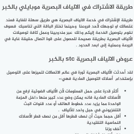
طريقة الاشتراك في الالياف البصرية موبايلي بالخبر
طريقة الإشتراك في خدمة الالياف البصرية هي طريق سهلة للغاية فعند
غتصالك او توجهك لأحد فروعنا وحينما تختار الباقة التي تناسبك فسوف
نقوم بتوصيل الخدمة إليكم وذلك عبر مندوبينا وعمل كافة توصيلات
الألياف البصرية بطريقة صحيحة للحصول على قوة اتصال حقيقة غاية في
الروعة وعملية إلى ابعد الحدود .
عروض الالياف البصرية stc بالخبر
لقد أحدثت الألياف البصرية ثورة في عالم الاتصالات لتميزها على التوصيل
بإستخدام أسلاك التوصيل العادية فهي:-
أكثر قدرة على حمل المعلومات لأن الألياف الضوئية ارفع من
الأسلاك العادية فانه يمكن وضع عدد كبير منها داخل الحزمة
الواحدة مما يزيد عدد خطوط الهاتف أو عدد قنوات البث
التلفزيوني في حبل واحد للألياف .
أقل حجما حيث أن نصف قطرها أقل من نصف قطر الأسلاك
النحاسية التقليدية
أخف وزنا