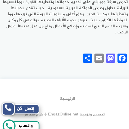
تحرص شركة موبايلي على تقديم خدماتها وتغطيتها القوية دوما لسعيها
للريادة بطول وعرض المملكة العربية السعودية ، حيث تقدم خدماتها
وتغطيتها بمدينة الخبر وفق أعلى مستويات الجودة التي تريدها دوما
لعملائها الكرام ، حيث تتوفر خدمة الألياف البصرية حولك في كل مكان
وسرعة الدعم الفني لتغطية وإصلاح الأعطال متاح من قبل فنييها طوال
الوقت .
Share
Mastodon
Email
Facebook
الرئيسية
إتصل الآن
تصميم وبرمجة EngazOnline.net * هوم سيرفر
واتساب