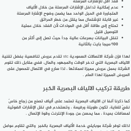
فقد أقل للإشارات المرسلة
عدم إمكانية تداخل الإشارات المرسلة من خلال الألياف
المتجاورة في الحبل الواحد مما يضمن وضوح الإشارة المرسلة
غير قابلة للإشتعال مما يقلل من خطر الحرائق
تحتاج إلى طاقة أقل في المولدات لأن الفقد خلال عملية
التوصيل قليل
تنقل البيانات بسرعات عالية جداً حيث تصل إلى أكثر من
100/ميجا بايت بالثانية
لهذا فإن شركة الاتصالات السعودية stc تقدم عروض تنافسية بفضل تقنية
الالياف البصرية التي تدخر الوقت والمجهود والمال، ففي مقابل ذلك تقوم
الشركة بعمل عروض مميزة لعملائها ، لذا سارع في الاتصال للحصول على
العروض المميزة لهذا العام .
طريقة تركيب الالياف البصرية الخبر
كما ذكرنا آنفا ان الالياف البصرية تعتمد على ألياف تصنع من زجاج خاصّ
نقيّ للغاية، تكون طويلة ورفيعة ، وتستخدم في نقل الإشارات الضوئية
لمسافات بعيدة ، مما يحسن من جودة الإنترنت وقوة الإتصال .
لذلك توفر شركة موبايلي خدمة الألياف البصرية بالخبر والتي تقاوم عوامل