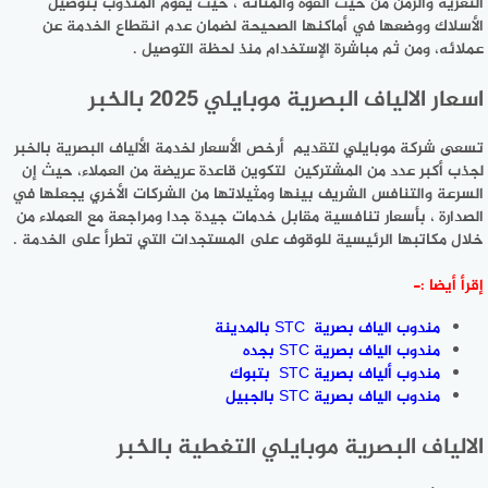
التعرية والزمن من حيث القوة والمتانه ، حيث يقوم المندوب بتوصيل
الأسلاك ووضعها في أماكنها الصحيحة لضمان عدم انقطاع الخدمة عن
عملائه، ومن ثم مباشرة الإستخدام منذ لحظة التوصيل .
اسعار الالياف البصرية موبايلي 2025 بالخبر
تسعى شركة موبايلي لتقديم أرخص الأسعار لخدمة الألياف البصرية بالخبر
لجذب أكبر عدد من المشتركين لتكوين قاعدة عريضة من العملاء، حيث إن
السرعة والتنافس الشريف بينها ومثيلاتها من الشركات الأخري يجعلها في
الصدارة ، بأسعار تنافسية مقابل خدمات جيدة جدا ومراجعة مع العملاء من
خلال مكاتبها الرئيسية للوقوف على المستجدات التي تطرأ على الخدمة .
إقرأ أيضا :-
مندوب الياف بصرية STC بالمدينة
مندوب الياف بصرية STC بجده
مندوب ألياف بصرية STC بتبوك
مندوب الياف بصرية STC بالجبيل
الالياف البصرية موبايلي التغطية بالخبر