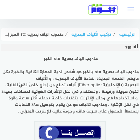
لتجاوز
لى
لمحتوى
الرئيسية
⁄
تركيب الألياف البصرية
⁄
مندوب الياف بصرية stc الخبر إتصل الآن بنا | هوم سيرفر
719
مندوب الياف بصرية stc الخبر
مندوب الياف بصرية stc بالخبر
هو شخص لدية المهارة الكافية والخبرة بكل
مايهم الخدمة الجديدة، خدمة الألياف البصرية ، و
الألياف
البصرية
(بالإنجليزية:
Fiber optic
)‏ ألياف تصنع من زجاج خاصّ نقيّ للغاية،
تكون طويلة ورفيعة ، وتستخدم في نقل الإشارات الضوئية لمسافات بعيدة
،و استخدامها في مجال الإنترنت بتقنيات خاصة يجعله أكثر سرعة وقوة
في نقل الإشارة ، ومندوب الالياف هو من يقوم بتوصيل هذة النهايات
ببعضها، للحصول على سرعة فاقة وجودة عالية للإنترنت المنزلي .