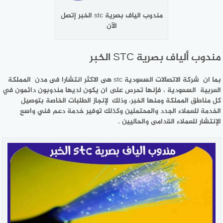
مندوب الياف بصرية stc الخبر إتصل
الآن
مندوب ألياف بصرية STC الخبر
بما ان شركة الاتصالات السعودية stc هى الاكثر انتشارا فى مدن المملكة
العربية السعودية ، فإنها تحرص على ان يكون لديها مندوبون دائمون في
كل مناطق المملكة ومنها الخبر، وذلك لإنجاز الطلبات الخاصة بتوصيل
الخدمة للعملاء الجدد والمحتملين وكذلك توفير خدمة دعم فني واسع
الإنتشار للعملاء القدامى والحاليين .