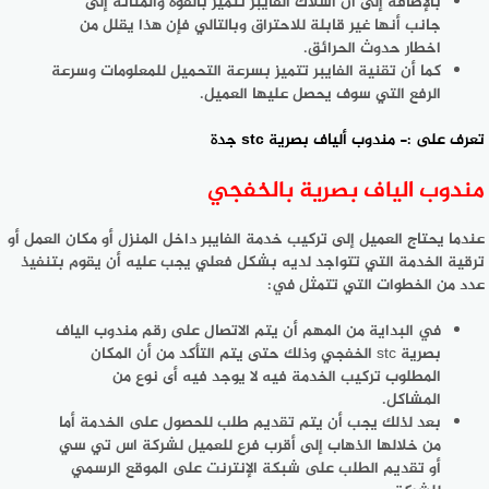
بالإضافة إلى أن أسلاك الفايبر تتميز بالقوة والمتانة إلى
جانب أنها غير قابلة للاحتراق وبالتالي فإن هذا يقلل من
اخطار حدوث الحرائق.
كما أن تقنية الفايبر تتميز بسرعة التحميل للمعلومات وسرعة
الرفع التي سوف يحصل عليها العميل.
تعرف على :-
مندوب ألياف بصرية stc جدة
مندوب الياف بصرية بالخفجي
عندما يحتاج العميل إلى تركيب خدمة الفايبر داخل المنزل أو مكان العمل أو
ترقية الخدمة التي تتواجد لديه بشكل فعلي يجب عليه أن يقوم بتنفيذ
عدد من الخطوات التي تتمثل في:
في البداية من المهم أن يتم الاتصال على رقم مندوب الياف
بصرية stc الخفجي وذلك حتى يتم التأكد من أن المكان
المطلوب تركيب الخدمة فيه لا يوجد فيه أى نوع من
المشاكل.
بعد لذلك يجب أن يتم تقديم طلب للحصول على الخدمة أما
من خلالها الذهاب إلى أقرب فرع للعميل لشركة اس تي سي
أو تقديم الطلب على شبكة الإنترنت على الموقع الرسمي