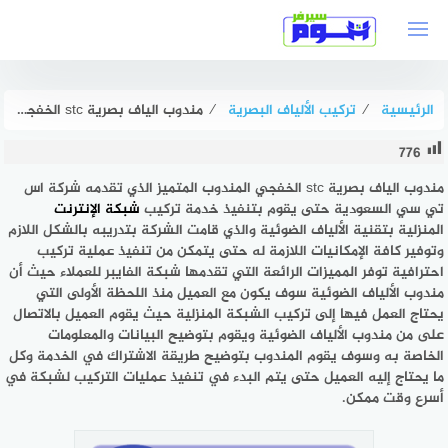
لتجاوز
لى
لمحتوى
الرئيسية
⁄
تركيب الألياف البصرية
⁄
مندوب الياف بصرية stc الخفجي متميز | هوم سيرفر
776
مندوب الياف بصرية stc الخفجي المندوب المتميز الذي تقدمه شركة اس
تي سي السعودية حتى يقوم بتنفيذ خدمة تركيب
شبكة الإنترنت
المنزلية بتقنية الألياف الضوئية والذي قامت الشركة بتدريبه بالشكل اللازم
وتوفير كافة الإمكانيات اللازمة له حتى يتمكن من تنفيذ عملية تركيب
احترافية توفر المميزات الرائعة التي تقدمها شبكة الفايبر للعملاء حيث أن
مندوب الألياف الضوئية سوف يكون مع العميل منذ اللحظة الأولى التي
يحتاج العمل فيها إلى تركيب الشبكة المنزلية حيث يقوم العميل بالاتصال
على من مندوب الألياف الضوئية ويقوم بتوضيح البيانات والمعلومات
الخاصة به وسوف يقوم المندوب بتوضيح طريقة الاشتراك في الخدمة وكل
ما يحتاج إليه العميل حتى يتم البدء في تنفيذ عمليات التركيب لشبكة في
أسرع وقت ممكن.