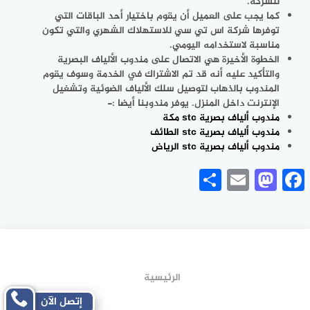
للشركة.
كما يجب على العميل أن يقوم باختيار أحد الباقات التي
توفرها شركة اس تي سي للاستهلاك الشهري والتي تكون
مناسبة لاستخدامه اليومي.
الخطوة الأخيرة هي الاتصال على مندوب الألياف البصرية
والتأكيد عليه أنه قد تم الاشتراك في الخدمة وسوف يقوم
المندوب بالذهاب لتوصيل سلك الألياف الضوئية وتشغيل
الإنترنت داخل المنزل. يوفر
مندوبنا أيضا :-
مندوب ألياف بصرية stc مكة
مندوب ألياف بصرية stc الطائف
مندوب ألياف بصرية stc الرياض
Share
Mastodon
Email
Facebook
الرئيسية
إتصل الآن