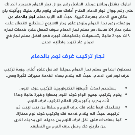
امامك بشكل مباشر عميلنا الفاضل رقم جوال نجار الدمام فبمجرد اتصالك
على رقم جوال نجار الدمام المتاح أمامك سوف يقوم بالرد عليك ويأتيك باي
مكان في الدمام بسرعة كبيرة، حيث انه اقرب معلم
نجار بالدمام
من
موقعك، رقم نجار الدمام متوفر على مدار الاسبوع تستطيع الاتصال عليه
على مدار 24 ساعة، مع معلم نجار الدمام سوف تحصل على خدمات نجاره
ذات جودة عالية بتسهيلات وتخفيضات كبيره فهو افضل معلم نجار في
الدمام فلا تتردد واطلبه الحين.
نجار تركيب غرف نوم بالدمام
تحصلون ايضا مع معلم نجار الدمام عميلنا الفاضل على أعلى جودة تركيب
غرف نوم في الدمام، حيث انه يقدم بهذه الخدمة مميزات كثيرة وهي.
يستخدم احدث الأجهزة التكنولوجية لتركيب غرف النوم.
يقوم بتركيب جميع انواع غرف النوم بمهارة وخبرة عالية وهذا
لأنه مدرب بأكبر مراكز العالم لتركيب غرف النوم.
يساعدك ايضا على فك غرف النوم ونقلها من بيت لبيت ثم
تركيبها حيث انه يقدم خدمه فك وتركيب غرف نوم ممتازة.
كما يساعدك على نقل غرف النوم من مدينه الى مدينه اخرى
عن طريق فك ونقل غرف النوم مع التغليف.