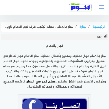
لتجاوز
لى
لمحتوى
الرئيسية
⁄
نجارة
⁄
نجار بالدمام . معلم تركيب غرف نوم الدمام للإيجار بخصم 57% هوم سيرفر
646
نجار بالدمام
نجار بالدمام نجار محترف ومتميز بأعمال النجارة، نجار الدمام نجار شاطر في
تفصيل وتركيب المشغولات الخشبية باحترافيه وجوده عالية، نجار الدمام
امين للغاية ويتمتع بسمعه طيبه والتعامل معه مرن جدا ومريح، مع معلم
نجار الدمام سوف تحصل على جميع خدمات التفصيل والفك والتركيب
للأعمال الخشبية عميلنا الفاضل مع أعمال الصيانة بجوده عالية جدا
وبأرخص الاسعار فهو افضل وارخص
معلم نجار في الدمام
نرشحه للجميع،
لمهاراته ولمميزاته وخدماته المتنوعة.