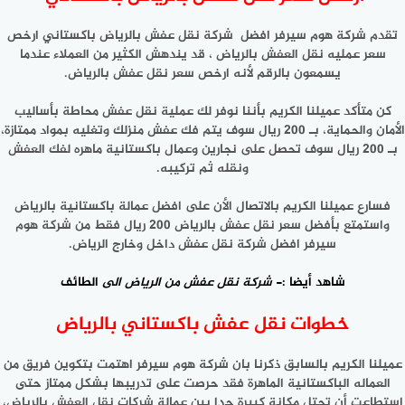
تقدم شركة هوم سيرفر افضل شركة نقل عفش بالرياض باكستاني ارخص
سعر عمليه نقل العفش بالرياض ، قد يندهش الكثير من العملاء عندما
يسمعون بالرقم لأنه ارخص سعر نقل عفش بالرياض.
كن متأكد عميلنا الكريم بأننا نوفر لك عملية نقل عفش محاطة بأساليب
الأمان والحماية، بـ 200 ريال سوف يتم فك عفش منزلك وتغليه بمواد ممتازة،
بـ 200 ريال سوف تحصل على نجارين وعمال باكستانية ماهره لفك العفش
ونقله ثم تركيبه.
فسارع عميلنا الكريم بالاتصال الأن على افضل عمالة باكستانية بالرياض
واستمتع بأفضل سعر نقل عفش بالرياض 200 ريال فقط من شركة هوم
سيرفر افضل شركة نقل عفش داخل وخارج الرياض.
شاهد أيضا :-
شركة نقل عفش من الرياض الى
الطائف
خطوات نقل عفش باكستاني بالرياض
عميلنا الكريم بالسابق ذكرنا بان شركة هوم سيرفر اهتمت بتكوين فريق من
العماله الباكستانية الماهرة فقد حرصت على تدريبها بشكل ممتاز حتى
استطاعت أن تحتل مكانة كبيرة جدا بين عمالة شركات نقل العفش بالرياض،