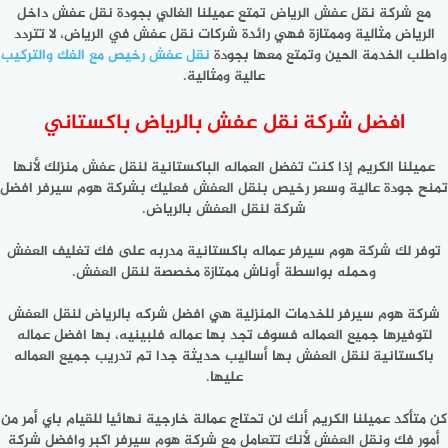
مع شركة نقل عفش الرياض تمتع عميلنا الغالي بجودة نقل عفش داخل
الرياض مثالية وممتازة فهي رائدة شركات نقل عفش في الرياض، لا تتردد
واطلب الخدمة الحين وتمتع معها بجودة
نقل عفش رخيص مع الفك والتركيب
عالية ومثالية.
افضل شركة نقل عفش بالرياض باكستاني
عميلنا الكريم إذا كنت تفضل العماله الباكستانية لنقل عفش منزلك لأنها
تمنح جودة عالية وسعر رخيص بنقل العفش فعليك بشركة هوم سيرفر افضل
شركة لنقل العفش بالرياض.
توفر لك شركة هوم سيرفر عماله باكستانية مدربه على فك تغليف العفش
وحمله بواسطة أوناش ممتازة مخصصة لنقل العفش.
شركة هوم سيرفر للخدمات المنزلية هي افضل شركه بالرياض لنقل العفش
لتوفيرها جميع العماله فسوف تجد بها عماله فلبينيه، بها افضل عماله
باكستانية لنقل العفش بها أساليب حديثة جدا تم تدريب جميع العماله
عليها.
كن متأكد عميلنا الكريم أنك لن تحتاج عمالة خارجية نهائيا للقيام باي أمر من
أمور فك ونقل العفش لأنك تتعامل مع شركة هوم سيرفر اكبر وافضل شركة