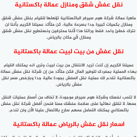
نقل عفش شقق ومنازل عمالة باكستانية
ماهرة عمالة شركة هوم سيرفر الباكستانية تؤهلها للقيام بنقل عفش شقق
ومنازل بكميات كبيرة جدا بسرعة عالية، كن متأكد عميلنا الكريم بأننا لن
نترك خطئ واحد فقط ورائنا هذا لأننا محترفين ونستطيع نقل عفش شقق
ومنازل لأي مكان بالرياض.
نقل عفش من بيت لبيت عمالة باكستانية
عميلنا الكريم إن كنت تريد الانتقال من بيت لبيت وترى انه يمكنك القيام
بهذه العملية بمفردك لتوفير المال فكن متأكد من إن شركة نقل عفش عمالة
باكستانية تقدم لك عملية نقل العفش بجودة عالية جدا وبارخص سعر نقل
عفش بالرياض.
لا تتعب نفسك وشركة هوم سيرفر موجودة، لا تخاف من أسعار عمليات النقل
معها، لا تقلق نهائيا على سلامة عفشك معنا فنحن أفضل شركة نقل عفش
باكستاني يمكنك التعامل معهم سارع بالاتصال علينا الأن ولن تندم.
اسعار نقل عفش بالرياض عمالة باكستانية