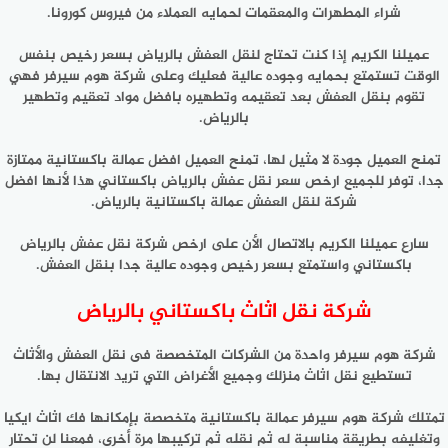
شراء المطهرات والمعقمات لحمايه العملاء من فيروس كورونا.
عميلنا الكريم إذا كنت تحتاج لنقل العفش بالرياض بسعر رخيص بنفس
الوقت تستمتع بحمايه وجوده عالية فعليك وعلى شركة هوم سيرفر فهي
تقوم بنقل العفش بعد تعقيمه وتطهيره بافضل مواد تعقيم وتطهير
بالرياض.
تمنح العميل جودة لا مثيل لها، تمنح العميل افضل عمالة باكستانية ممتازة
جدا، توفر للجميع ارخص سعر نقل عفش بالرياض باكستاني هذا لأنها افضل
شركة لنقل العفش عمالة باكستانية بالرياض.
سارع عميلنا الكريم بالاتصال الأن على ارخص شركة نقل عفش بالرياض
باكستاني واستمتع بسعر رخيص وجوده عالية جدا بنقل العفش.
شركة نقل اثاث باكستاني بالرياض
شركة هوم سيرفر واحدة من الشركات المتخصصة فى نقل العفش والأثاث
تستطيع نقل اثاث منزلك وجميع الأغراض التي تريد الانتقال بها.
تمتلك شركة هوم سيرفر عمالة باكستانية متخصصة بإمكانها فك اثاث ايكيا
وتغليفه بطريقة مناسبة له ثم نقله ثم تركيبها مرة أخرى، فمعنا لن تحتار