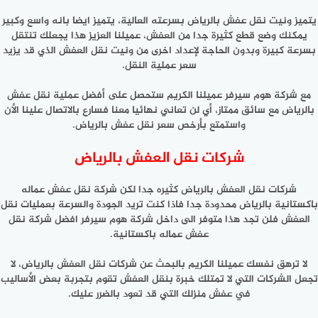
يتميز ونيت نقل عفش بالرياض بسرعته العالية، يتميز ايضا بانه واسع وكبير
يمكنك وضع قطع كثيرة جدا من العفش، عميلنا العزيز هذا يجعلك تنتقل
بسرعة كبيرة وبدون الحاجة لإعداد اخرى من ونيت نقل العفش الذي قد يزيد
سعر عملية النقل.
مع شركة هوم سيرفر عميلنا الكريم ستحصل على أفضل عملية نقل عفش
بالرياض مع سائق ممتاز، أي لن تعاني نهائيا معنا فسارع بالاتصال علينا الأن
واستمتع بأرخص سعر نقل عفش بالرياض.
شركات نقل العفش بالرياض
شركات نقل العفش بالرياض كثيره جدا لكن شركة نقل عفش عماله
باكستانية بالرياض محدودة جدا فاذا كنت تريد الجودة والسرعة بعمليات نقل
العفش فلن تجد هذا متوفر الى داخل شركة هوم سيرفر افضل شركة نقل
عفش عماله باكستانية.
لا ترهق نفسك عميلنا الكريم بالبحث عن شركات نقل العفش بالرياض، لا
تجعل الشركات التي لا تمتلك خبرة بنقل العفش تقوم بتجربة بعض الأساليب
في عفش منزلك التي قد تعود بالضرر عليك.