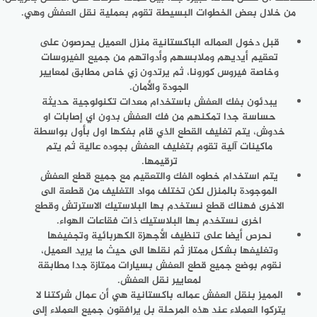
من خلال بعض الخطوات البسيطة تقوم بعملية نقل العفش وهي.
قبل دخول العماله الباكستانية منزل العميل يحرصون على
تعقيم أيديهم وملابسهم وأدواتهم من جميع الفيروسات
وخاصة فيروس كورونا، ثم يرتدون زي خاص مطابق لمعايير
الجودة والأمان.
يبدئون بفك العفش باستخدام معدات تكنولوجية حديثة
حساسة جدا تمكنهم من فك العفش بدون اي إصابات او
خدوش، يتم تغليف القطع الذي قام بفكها اول بأول بواسطة
ماكينات آلية تقوم بتغليف العفش بجوده عالية ثم يتم
ترقيمها.
يتم استخدام خطوه الفك والتعقيم مع جميع قطع العفش
الموجودة بالمنزل لكن تختلف مواد التغليف من قطعة الى
الاخرى فهناك قطع نستخدم بها البلاستيك الاسترتش وقطع
اخرى نستخدم بها البلاستيك ذات فقاعات الهواء.
نحرص أيضا على تنظيف الأجهزة الكهربائية وتجفيفها
وتغليفها بشكل ممتاز ثم نقلها الى حيث ما يريد العميل،
نقوم بوضع جميع قطع العفش بسيارات ممتازة جدا مطابقة
لمعايير نقل العفش.
المميز بنقل العفش عماله باكستانية هي أن عمال شركتنا لا
يتركوا العملاء عند هذه المرحلة بل يرافقون جميع العملاء إلى