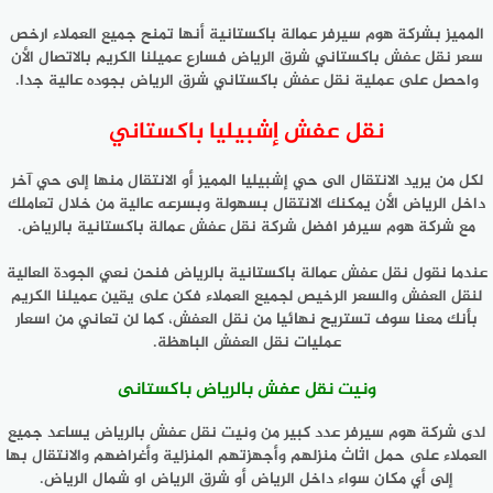
المميز بشركة هوم سيرفر عمالة باكستانية أنها تمنح جميع العملاء ارخص
سعر نقل عفش باكستاني شرق الرياض فسارع عميلنا الكريم بالاتصال الأن
واحصل على عملية نقل عفش باكستاني شرق الرياض بجوده عالية جدا.
نقل عفش إشبيليا باكستاني
لكل من يريد الانتقال الى حي إشبيليا المميز أو الانتقال منها إلى حي آخر
داخل الرياض الأن يمكنك الانتقال بسهولة وبسرعه عالية من خلال تعاملك
مع شركة هوم سيرفر افضل شركة نقل عفش عمالة باكستانية بالرياض.
عندما نقول نقل عفش عمالة باكستانية بالرياض فنحن نعي الجودة العالية
لنقل العفش والسعر الرخيص لجميع العملاء فكن على يقين عميلنا الكريم
بأنك معنا سوف تستريح نهائيا من نقل العفش، كما لن تعاني من اسعار
عمليات نقل العفش الباهظة.
ونيت نقل عفش بالرياض باكستانى
لدى شركة هوم سيرفر عدد كبير من ونيت نقل عفش بالرياض يساعد جميع
العملاء على حمل اثاث منزلهم وأجهزتهم المنزلية وأغراضهم والانتقال بها
إلى أي مكان سواء داخل الرياض أو شرق الرياض او شمال الرياض.