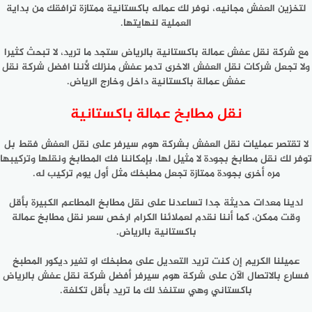
لتخزين العفش مجانيه، نوفر لك عماله باكستانية ممتازة ترافقك من بداية
العملية لنهايتها.
مع شركة نقل عفش عمالة باكستانية بالرياض ستجد ما تريد، لا تبحث كثيرا
ولا تجعل شركات نقل العفش الاخرى تدمر عفش منزلك لأننا افضل شركة نقل
عفش عمالة باكستانية داخل وخارج الرياض.
نقل مطابخ عمالة باكستانية
لا تقتصر عمليات نقل العفش بشركة هوم سيرفر على نقل العفش فقط بل
توفر لك نقل مطابخ بجودة لا مثيل لها، بإمكاننا فك المطابخ ونقلها وتركيبها
مره أخرى بجودة ممتازة تجعل مطبخك مثل أول يوم تركيب له.
لدينا معدات حديثة جدا تساعدنا على نقل مطابخ المطاعم الكبيرة بأقل
وقت ممكن، كما أننا نقدم لعملائنا الكرام ارخص سعر نقل مطابخ عمالة
باكستانية بالرياض.
عميلنا الكريم إن كنت تريد التعديل على مطبخك او تغير ديكور المطبخ
فسارع بالاتصال الآن على شركة هوم سيرفر أفضل شركة نقل عفش بالرياض
باكستاني وهي ستنفذ لك ما تريد بأقل تكلفة.