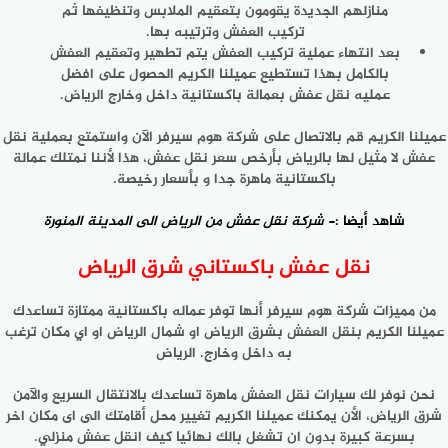
منازلهم الجديدة يقومون بتعقيم الملابس وتنظيفها ثم
تركيب العفش وترتيبه بها.
بعد انتهاء عملية تركيب العفش يتم تطهير وتعقيم العفش
بالكامل بهذا تستطيع عميلنا الكريم الحصول على افضل
عمليه نقل عفش بعمالة باكستانية داخل وخارج الرياض.
عميلنا الكريم قم بالاتصال على شركة هوم سيرفر الآن واستمتع بعملية نقل
عفش لا مثيل لها بالرياض بأرخص سعر نقل عفش، هذا لأننا نمتلك عمالة
باكستانية ماهرة جدا و بأسعار رخيصة.
شاهد أيضا :-
شركة نقل عفش من الرياض الى المدينة المنورة
نقل عفش باكستاني شرق الرياض
من مميزات شركة هوم سيرفر أنها توفر عماله باكستانية ممتازة تساعدك
عميلنا الكريم بنقل العفش بشرق الرياض او شمال الرياض او اي مكان ترغب
به داخل وخارج. الرياض
نحن نوفر لك سيارات نقل العفش ماهرة تساعدك بالانتقال السريع والآمن
شرق الرياض، الأن يمكنك عميلنا الكريم تغيير محل أقامتك الى اى مكان اخر
بسرعة كبيرة بدون ان تشغل بالك نهائيا كيف انقل عفش منزلي.