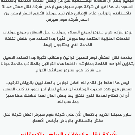
الجميع يعلم أن العمالة الباكستانية هي من أرخص العماله المتاحة بالمملكة
السعودية، هذا غير ان شركة هوم سيرفر هي ارخص شركة نقل عفش عمالة
باكستانية بالرياض على الإطلاق فلن تجد عميلنا الكريم اسعار ارخص من
اسعار شركة هوم سيرفر.
توفر شركة هوم سيرفر لجميع العملاء بعمليات نقل العفش وجميع عمليات
الخدمات المنزلية المتاحة بها عروض كثيرا جدا تساعد في خفض تكلفة
الخدمة التي يحتاجون إليها.
بخدمة نقل العفش نوفر للعميل كراتين وحقائب كثيرة جدا تساعد العميل
بتخزين أغراضه الخاصة ومفارشه داخلها هذه الكراتين والحقائب مقدمة مجانا
من شركة هوم سيرفر لعملائها الكرام.
ليس هذا فقط بل نقدم لك افضل نجارين باكستانيين بالرياض لتركيب
العفش فمع هذه الخدمة المجانية لن تحتاج لنجار آخر يقوم بتركيب العفش
أي لن تحتاج لخدمة اخرى تنفق بها بعض المال لهذا تعاملك معنا مميز
ومناسب لك.
سارع عميلنا الكريم بالاتصال الأن على شركة هوم سيرفر افضل شركة نقل
عفش باكستاني بالرياض بأرخص الأسعار.