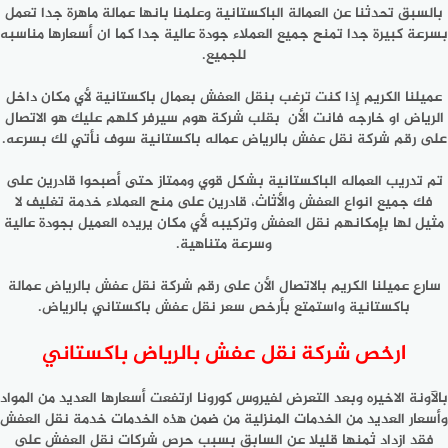
بالسبق تحدثنا عن العمالة الباكستانية وعلمنا بانها عمالة ماهرة جدا تعمل
بسرعة كبيرة جدا تمنح جميع العملاء جودة عالية جدا كما ان أسعارها مناسبه
للجميع.
عميلنا الكريم إذا كنت ترغب بنقل العفش بعمال باكستانية لأي مكان داخل
الرياض او خارجه فانت الأن بقلب شركة هوم سيرفر كلهم عليك هو الاتصال
على رقم شركة نقل عفش بالرياض عماله باكستانية سوف نأتي لك بسرعه.
تم تدريب العماله الباكستانية بشكل قوي وممتاز حتى أصبحوا قادرين على
فك جميع انواع العفش والأثاث، قادرين على منح العملاء خدمة تغليف لا
مثيل لها بإمكانهم نقل العفش وتركيبه لأي مكان يريده العميل بجودة عالية
وسرعة متناهية.
سارع عميلنا الكريم بالاتصال الأن على رقم شركة نقل عفش بالرياض عمالة
باكستانية واستمتع بأرخص سعر نقل عفش باكستاني بالرياض.
ارخص شركة نقل عفش بالرياض باكستاني
بالآونة الاخيره وبعد التعرض لفيروس كورونا ارتفعت أسعارها العديد من المواد
وأسعار العديد من الخدمات المنزلية من ضمن هذه الخدمات خدمة نقل العفش
فقد ازداد ثمنها قليلا عن السابق بسبب حرص شركات نقل العفش على