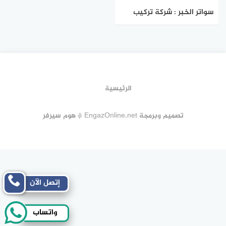
سواتر الخبر : شركة تركيب
سواتر بالخبر | هوم سيرفر
الرئيسية
تصميم وبرمجة EngazOnline.net * هوم سيرفر
إتصل الآن
واتساب